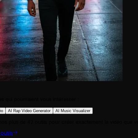
res qui pourraient vous intéresser :
éo
AI Rap Video Generator
AI Music Visualizer
nos plus de 42 outils pour créer exactement la vidéo que v
outils