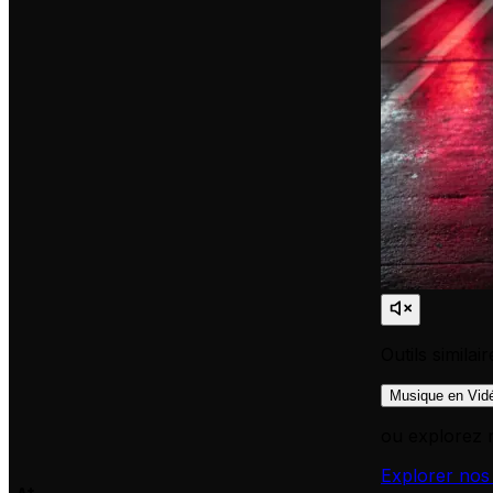
Outils similai
Musique en Vid
ou explorez 
Explorer nos 