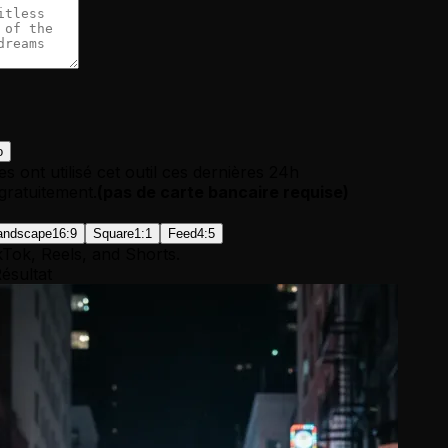
o
s ont utilisé cet outil ces dernières 24h
ratuitement.
(
pas de carte bancaire requise
)
andscape
16:9
Square
1:1
Feed
4:5
kTok, Reels, and Shorts.
ésultat