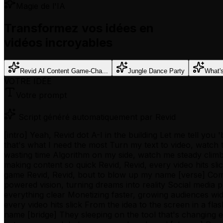
Magie de l'IA
Transformez vos idées en
vidéos incroyables
Revid AI Content Game-Cha...
Jungle Dance Party
What'
VOTRE IDÉE
Votre prompt
Script généré automatiquement par Revid
[intro] Yeah, Revid dot A-I in the building Let me tell yo
that's what I need the most Turn my text to video, watch
wasting time Algorithm on my side, watch me steady climb 
making content so quick Revid, Revid, every video hits slic
game Revid, Revid, bout to blow up my name [verse] Comp
powered vision, turning dreams into reality Social media
everything clear Monetizing faster, growing audiences wid
every video hits slick From the idea to the screen in a fl
name [bridge] They sleeping on the tool that's changing 