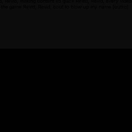
evid, making content so quick Revid, Revid, every video hi
in the game Revid, Revid, bout to blow up my name [outro]