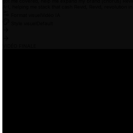
got me covered, help me expand my brand [chorus] Revid, R
A-I, helping me stack that cash Revid, Revid, revolution 
Format visuel
Vidéo IA
Style visuel
Default
VIDÉO FINALE