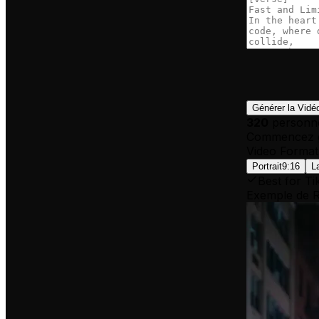
Générer la Vidé
320
personne
Commencez g
Video Format
Portrait
9:16
L
Best for Ti
Exemple de R