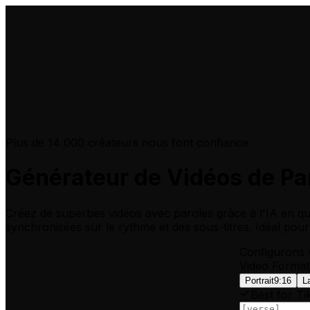
Plus de 14 000 créateurs nous font confiance
Générateur de Vidéos de Par
Créez de superbes vidéos avec paroles grâce à l'IA en q
synchronisées sur le rythme et des sous-titres. Idéal pour
Configurons 
Video Format
Portrait
9:16
L
Best for Ti