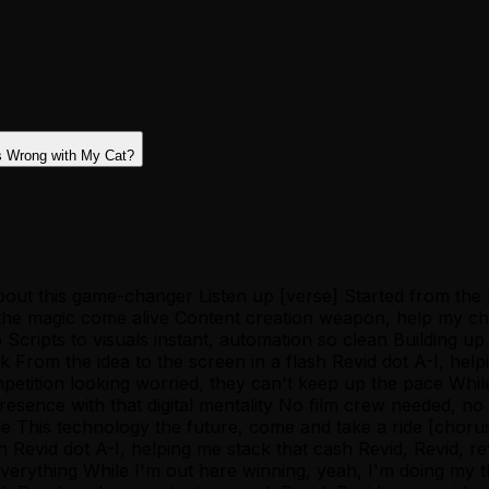
s Wrong with My Cat?
u 'bout this game-changer Listen up [verse] Started from th
 the magic come alive Content creation weapon, help my ch
Scripts to visuals instant, automation so clean Building u
k From the idea to the screen in a flash Revid dot A-I, help
etition looking worried, they can't keep up the pace Whil
 presence with that digital mentality No film crew needed,
e This technology the future, come and take a ride [chorus
ash Revid dot A-I, helping me stack that cash Revid, Revid, 
everything While I'm out here winning, yeah, I'm doing my 