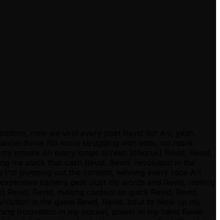
e bottom, now we viral every post Revid dot A-I, yeah,
annel thrive No more struggling with edits, no more
p my empire on every single screen [chorus] Revid, Revid,
ing me stack that cash Revid, Revid, revolution in the
e I'm pumping out the content, winning every race A-I
 no expensive camera gear Just my words and Revid, making
] Revid, Revid, making content so quick Revid, Revid,
revolution in the game Revid, Revid, bout to blow up my
thing Innovation in my pocket, power in my hand Revid