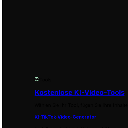
Die Videos sind für Social-Media-Plattformen wie TikTok, 
Outfit-Lookbooks oder Charaktergeschichten mit der Comm
Ich habe eine weitere Frage, die hier nicht beantwortet wird. Wie
Wir sind hier, um zu helfen! Wenn du weitere Fragen zur 
an unser freundliches Support-Team. Du kannst uns per
Tools
Kostenlose KI-Video-Tools
Wählen Sie Ihr Tool, fügen Sie Ihre Inhal
KI-TikTok-Video-Generator