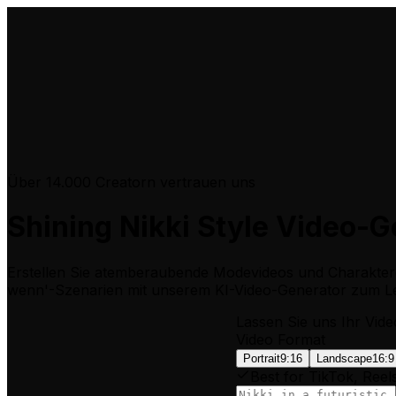
Über 14.000 Creatorn vertrauen uns
Shining Nikki Style Video-G
Erstellen Sie atemberaubende Modevideos und Charakterge
wenn'-Szenarien mit unserem KI-Video-Generator zum L
Lassen Sie uns Ihr Vide
Video Format
Portrait
9:16
Landscape
16:9
Best for TikTok, Reel