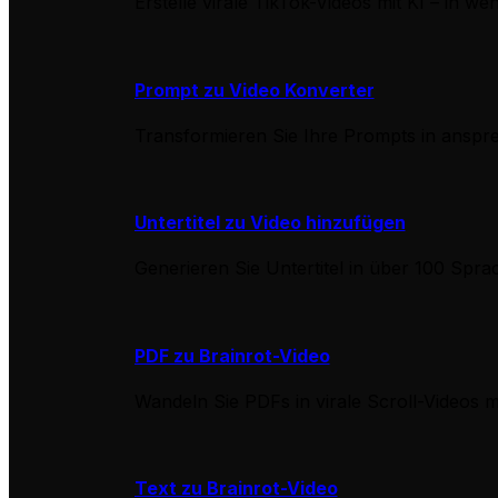
Erstelle virale TikTok-Videos mit KI – in we
Prompt zu Video Konverter
Transformieren Sie Ihre Prompts in anspr
Untertitel zu Video hinzufügen
Generieren Sie Untertitel in über 100 Spra
PDF zu Brainrot-Video
Wandeln Sie PDFs in virale Scroll-Videos
Text zu Brainrot-Video