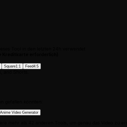
eses Tool in den letzten 24h verwendet
e Kreditkarte erforderlich
)
Square
1:1
Feed
4:5
s, and Shorts.
en gefallen könnten:
Anime Video Generator
ere mehr als 42 anderen Tools, um genau das Video zu ers