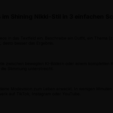
m Shining Nikki-Stil in 3 einfachen Sc
os in das Textfeld ein. Beschreibe ein Outfit, ein Thema (z
t, desto besser das Ergebnis.
ähle zwischen bewegten KI-Bildern oder einem kompletten 
die Stimmung unterstreicht.
 deine Modevision zum Leben erweckt. In wenigen Minuten is
erwerk auf TikTok, Instagram oder YouTube.