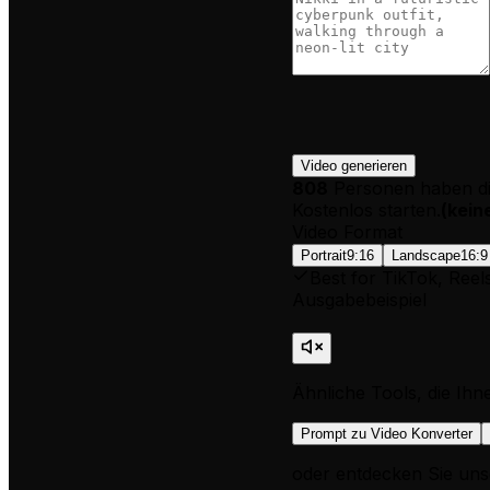
Video generieren
808
Personen haben di
Kostenlos starten.
(
kein
Video Format
Portrait
9:16
Landscape
16:9
Best for TikTok, Reel
Ausgabebeispiel
Ähnliche Tools, die Ihn
Prompt zu Video Konverter
oder entdecken Sie uns