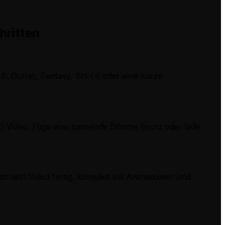
hritten
.B. Gothic, Fantasy, Sci-Fi) oder eine kurze
KI-Video. Füge eine passende Stimme hinzu oder lade
t dein Video fertig, komplett mit Animationen und