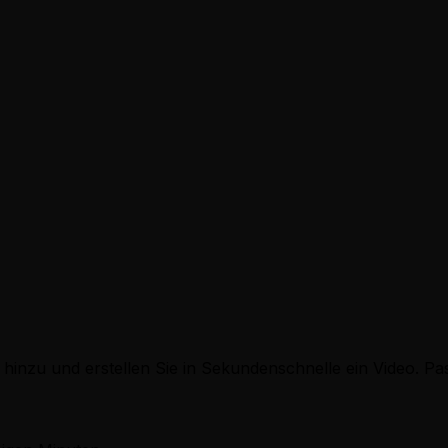
Instagram Reels und YouTube Shorts optimiert. Das vertikale
unity zu teilen und virale Aufmerksamkeit zu erlangen.
 erhalte ich Hilfe?
Verwendung des Shining Nikki Stil Video Generators oder z
 E-Mail unter
hello@revid.ai
erreichen, und wir werden uns s
te hinzu und erstellen Sie in Sekundenschnelle ein Video. 