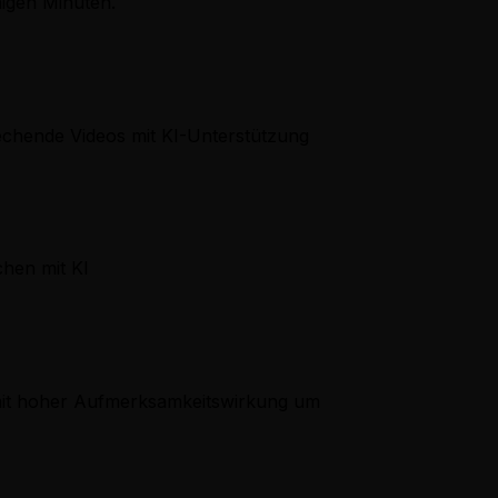
nigen Minuten.
echende Videos mit KI-Unterstützung
chen mit KI
 mit hoher Aufmerksamkeitswirkung um