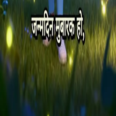
¿Listo para crear tu video
Wish
?
Únete a más de 14,000 creadores que hacen contenido
wish viral con IA.
Crear videos ahora
No se requiere tarjeta de crédito
Empresa
Precios
Blog
API
Revid MCP for AI Agents
Revid
CLI
Conviértete en Afiliado
Habilidades para
agentes
About Us
Revid Reviews
Generadores Gratuitos
Generador de Guiones TikTok
Generador de Guiones
Youtube Shorts
Generador de Guiones IA
Generador de
Guiones de Video
Generador de Subtítulos
Instagram
Generador de Subtítulos TikTok
Generador de
Descripciones Youtube
Generador de Títulos
Youtube
Generadores de Imágenes y Videos