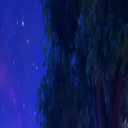
Galería
Funciones
Herramientas de Video IA
Creación de Videos Musicales
Inicio
AI Video Categories
Wish
Entrar
4+ videos creados
Videos IA
Wish
Crea impresionantes videos wish con IA en minutos.
Explora ejemplos a continuación para inspirarte, luego
haz tu propio contenido viral.
Crea Tu Video Wish
Videos Wish Populares