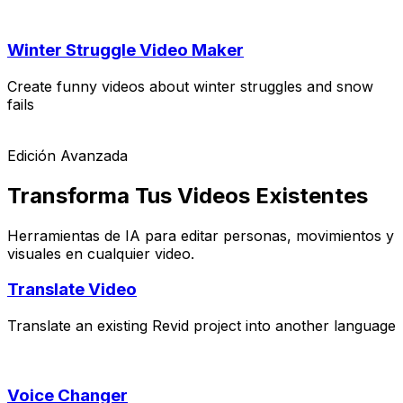
Winter Struggle Video Maker
Create funny videos about winter struggles and snow
fails
Edición Avanzada
Transforma Tus Videos Existentes
Herramientas de IA para editar personas, movimientos y
visuales en cualquier video.
Translate Video
Translate an existing Revid project into another language
Voice Changer