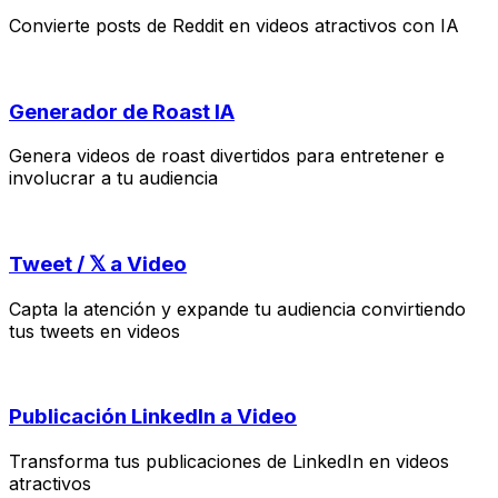
Convierte posts de Reddit en videos atractivos con IA
Generador de Roast IA
Genera videos de roast divertidos para entretener e
involucrar a tu audiencia
Tweet / 𝕏 a Video
Capta la atención y expande tu audiencia convirtiendo
tus tweets en videos
Publicación LinkedIn a Video
Transforma tus publicaciones de LinkedIn en videos
atractivos