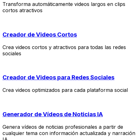
Transforma automáticamente videos largos en clips
cortos atractivos
Creador de Videos Cortos
Crea videos cortos y atractivos para todas las redes
sociales
Creador de Videos para Redes Sociales
Crea videos optimizados para cada plataforma social
Generador de Vídeos de Noticias IA
Genera vídeos de noticias profesionales a partir de
cualquier tema con información actualizada y narración
IA