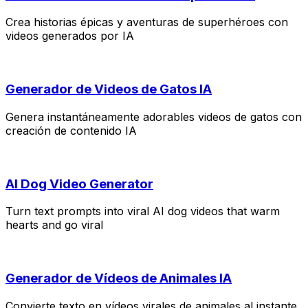
Crea historias épicas y aventuras de superhéroes con
videos generados por IA
Generador de Videos de Gatos IA
Genera instantáneamente adorables videos de gatos con
creación de contenido IA
AI Dog Video Generator
Turn text prompts into viral AI dog videos that warm
hearts and go viral
Generador de Vídeos de Animales IA
Convierte texto en vídeos virales de animales al instante