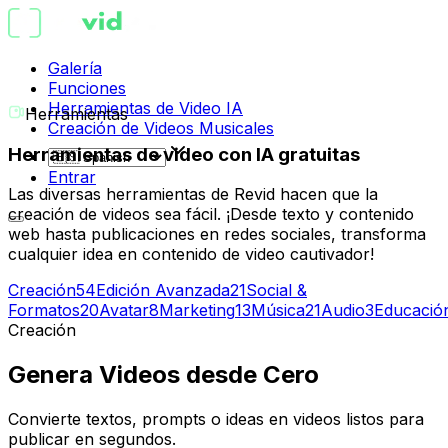
Galería
Funciones
Herramientas de Video IA
Herramientas
Creación de Videos Musicales
Herramientas de video con IA gratuitas
Entrar
Las diversas herramientas de Revid hacen que la
creación de videos sea fácil. ¡Desde texto y contenido
web hasta publicaciones en redes sociales, transforma
cualquier idea en contenido de video cautivador!
Creación
54
Edición Avanzada
21
Social &
Formatos
20
Avatar
8
Marketing
13
Música
21
Audio
3
Educació
Creación
Genera Videos desde Cero
Convierte textos, prompts o ideas en videos listos para
publicar en segundos.