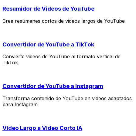
Resumidor de Videos de YouTube
Crea resúmenes cortos de videos largos de YouTube
Convertidor de YouTube a TikTok
Convierte videos de YouTube al formato vertical de
TikTok
Convertidor de YouTube a Instagram
Transforma contenido de YouTube en videos adaptados
para Instagram
Video Largo a Video Corto IA