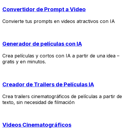
Convertidor de Prompt a Video
Convierte tus prompts en videos atractivos con IA
Generador de películas con IA
Crea películas y cortos con IA a partir de una idea –
gratis y en minutos.
Creador de Trailers de Películas IA
Crea trailers cinematográficos de películas a partir de
texto, sin necesidad de filmación
Videos Cinematográficos