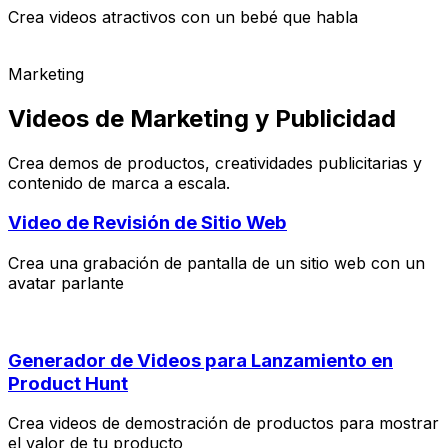
Crea videos atractivos con un bebé que habla
Marketing
Videos de Marketing y Publicidad
Crea demos de productos, creatividades publicitarias y
contenido de marca a escala.
Video de Revisión de Sitio Web
Crea una grabación de pantalla de un sitio web con un
avatar parlante
Generador de Videos para Lanzamiento en
Product Hunt
Crea videos de demostración de productos para mostrar
el valor de tu producto