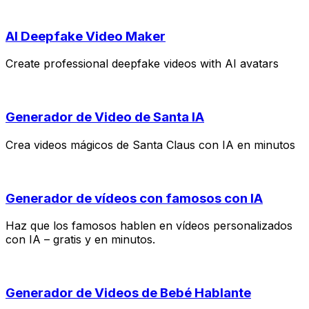
AI Deepfake Video Maker
Create professional deepfake videos with AI avatars
Generador de Video de Santa IA
Crea videos mágicos de Santa Claus con IA en minutos
Generador de vídeos con famosos con IA
Haz que los famosos hablen en vídeos personalizados
con IA – gratis y en minutos.
Generador de Videos de Bebé Hablante