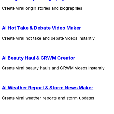
Create viral origin stories and biographies
AI Hot Take & Debate Video Maker
Create viral hot take and debate videos instantly
AI Beauty Haul & GRWM Creator
Create viral beauty hauls and GRWM videos instantly
AI Weather Report & Storm News Maker
Create viral weather reports and storm updates