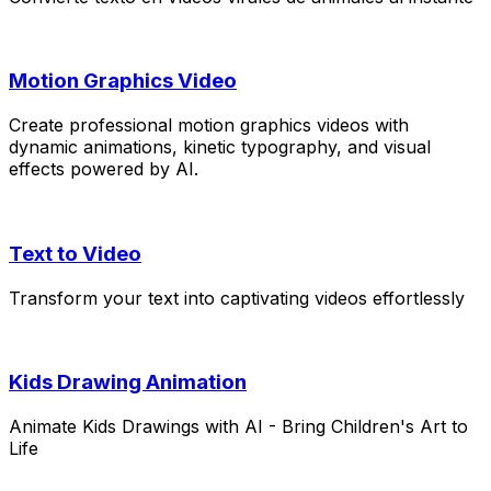
Motion Graphics Video
Create professional motion graphics videos with
dynamic animations, kinetic typography, and visual
effects powered by AI.
Text to Video
Transform your text into captivating videos effortlessly
Kids Drawing Animation
Animate Kids Drawings with AI - Bring Children's Art to
Life