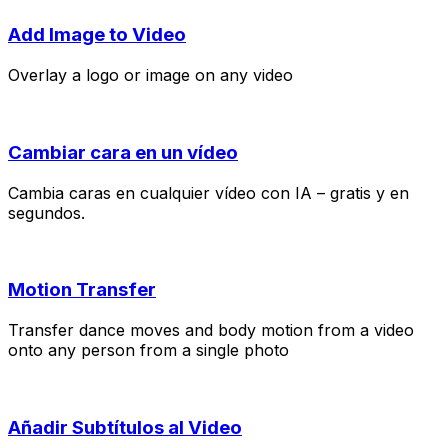
Add Image to Video
Overlay a logo or image on any video
Cambiar cara en un vídeo
Cambia caras en cualquier vídeo con IA – gratis y en
segundos.
Motion Transfer
Transfer dance moves and body motion from a video
onto any person from a single photo
Añadir Subtítulos al Video