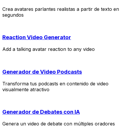
Crea avatares parlantes realistas a partir de texto en
segundos
Reaction Video Generator
Add a talking avatar reaction to any video
Generador de Video Podcasts
Transforma tus podcasts en contenido de video
visualmente atractivo
Generador de Debates con IA
Genera un video de debate con múltiples oradores