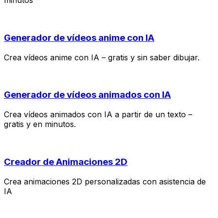
minutos
Generador de vídeos anime con IA
Crea vídeos anime con IA – gratis y sin saber dibujar.
Generador de vídeos animados con IA
Crea vídeos animados con IA a partir de un texto –
gratis y en minutos.
Creador de Animaciones 2D
Crea animaciones 2D personalizadas con asistencia de
IA