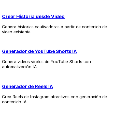
Crear Historia desde Video
Genera historias cautivadoras a partir de contenido de
video existente
Generador de YouTube Shorts IA
Genera videos virales de YouTube Shorts con
automatización IA
Generador de Reels IA
Crea Reels de Instagram atractivos con generación de
contenido IA