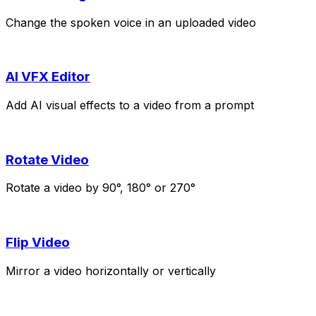
Change the spoken voice in an uploaded video
AI VFX Editor
Add AI visual effects to a video from a prompt
Rotate Video
Rotate a video by 90°, 180° or 270°
Flip Video
Mirror a video horizontally or vertically