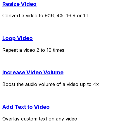
Resize Video
Convert a video to 9:16, 4:5, 16:9 or 1:1
Loop Video
Repeat a video 2 to 10 times
Increase Video Volume
Boost the audio volume of a video up to 4x
Add Text to Video
Overlay custom text on any video