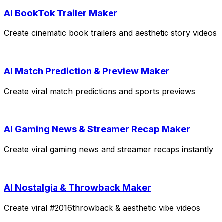
AI BookTok Trailer Maker
Create cinematic book trailers and aesthetic story videos
AI Match Prediction & Preview Maker
Create viral match predictions and sports previews
AI Gaming News & Streamer Recap Maker
Create viral gaming news and streamer recaps instantly
AI Nostalgia & Throwback Maker
Create viral #2016throwback & aesthetic vibe videos