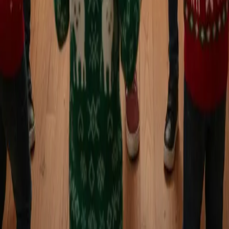
Empresa
Precios
Blog
API
Revid MCP for AI Agents
Revid
CLI
Conviértete en Afiliado
Habilidades para
agentes
About Us
Revid Reviews
Generadores Gratuitos
Generador de Guiones TikTok
Generador de Guiones
Youtube Shorts
Generador de Guiones IA
Generador de
Guiones de Video
Generador de Subtítulos
Instagram
Generador de Subtítulos TikTok
Generador de
Descripciones Youtube
Generador de Títulos
Youtube
Generadores de Imágenes y Videos
Tendencias y Análisis de TikTok
TikTok Hooks Library
Viral TikTok Songs
TikTok Trends
Today
TikTok Account Search
Buscar Videos TikTok
Viral
Video Rankings
Most Viewed YouTube Shorts
Most Liked
TikToks
AI Videos Categories