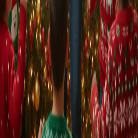
Creation?
Crear videos de content creation de forma tradicional
requiere horas de grabación, edición y posproducción.
Con el generador de video con IA de revid.ai, puedes
crear contenido de content creation con calidad
profesional en minutos, no en horas.
Perfecto para creadores de contenido de
Content Creation
Ya seas creador de TikTok, fan de YouTube Shorts o
productor de Instagram Reels, nuestro creador de
videos con IA te ayuda a producir contenido de content
creation que conecta con tu audiencia. Únete a miles de
creadores que usan revid.ai para escalar su producción
de contenido.
Ideas de videos de Content Creation para
empezar
•
Temas tendencia de content creation que