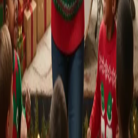
1
Escribe tu idea
Escribe tu concepto de video content creation o pega
un guion. Nuestra IA entiende el contexto.
2
La IA crea el video
revid.ai genera automáticamente visuales, voz en off,
subtítulos y música.
3
Publica y hazte viral
Descarga y publica en TikTok, Instagram, YouTube
Shorts o cualquier plataforma.
¿Por qué usar IA para videos de Content