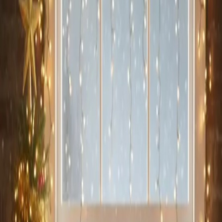
Ordenados por votos
Journey of Memories
3
23 vistas
Lego World Cup: Götze's Glory
1
32 vistas
wallace vid
6