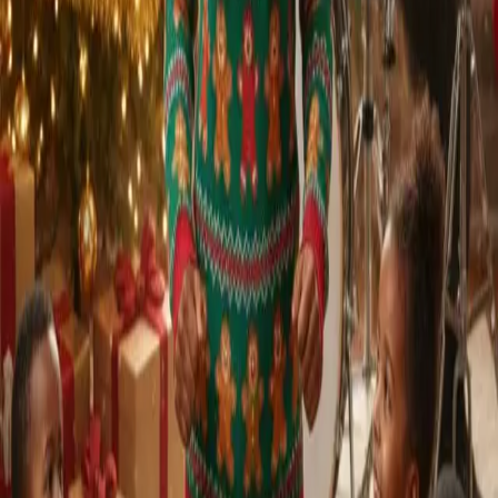
Merry Christmas and Feliz Navidad
109 vistas
Categorías Relacionadas
Fantasy Story
Ai Video
Text To Video
Storytelling
Dragonborn
Goblin
Nostalgia
Farewell Song
Short Film
Football
Soccer
Lego
Cómo Crear Videos IA Content
Creation