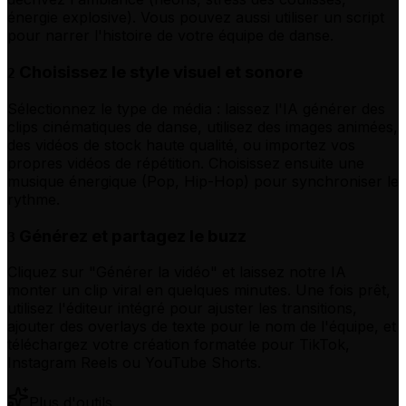
énergie explosive). Vous pouvez aussi utiliser un script
pour narrer l'histoire de votre équipe de danse.
Choisissez le style visuel et sonore
2
Sélectionnez le type de média : laissez l'IA générer des
clips cinématiques de danse, utilisez des images animées,
des vidéos de stock haute qualité, ou importez vos
propres vidéos de répétition. Choisissez ensuite une
musique énergique (Pop, Hip-Hop) pour synchroniser le
rythme.
Générez et partagez le buzz
3
Cliquez sur "Générer la vidéo" et laissez notre IA
monter un clip viral en quelques minutes. Une fois prêt,
utilisez l'éditeur intégré pour ajuster les transitions,
ajouter des overlays de texte pour le nom de l'équipe, et
téléchargez votre création formatée pour TikTok,
Instagram Reels ou YouTube Shorts.
Plus d'outils