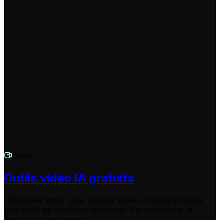
Les vidéos sont générées par défaut au format vertical
(9:16), ce qui est idéal pour TikTok, Instagram Reels,
YouTube Shorts et Snapchat. C'est le format standard
pour consommer du contenu de danse et de
cheerleading sur mobile. Une fois votre montage
terminé, téléchargez-le et postez-le directement pour
engager votre communauté et vos fans.
Outils
Outils vidéo IA gratuits
Choisissez votre outil, ajoutez votre contenu et créez
une vidéo en quelques secondes. Personnalisez-la
ensuite à votre image.