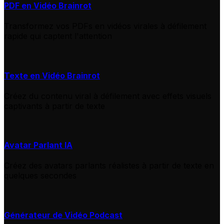
PDF en Vidéo Brainrot
Transformez vos PDFs en vidéos virales à défilement
rapide qui captent l'attention
Texte en Vidéo Brainrot
Créez du contenu viral à défilement avec effets visuels
captivants à partir de texte
Avatar Parlant IA
Créez des avatars parlants réalistes à partir de texte en
quelques secondes
Générateur de Vidéo Podcast