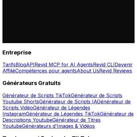
Entreprise
Tarifs
Blog
API
Revid MCP for AI Agents
Revid CLI
Devenir
Affilié
Compétences pour agents
About Us
Revid Reviews
Générateurs Gratuits
Générateur de Scripts TikTok
Générateur de Scripts
Youtube Shorts
Générateur de Scripts IA
Générateur de
Scripts Vidéo
Générateur de Légendes
Instagram
Générateur de Légendes TikTok
Générateur de
Descriptions Youtube
Générateur de Titres
Youtube
Générateurs d'Images & Vidéos