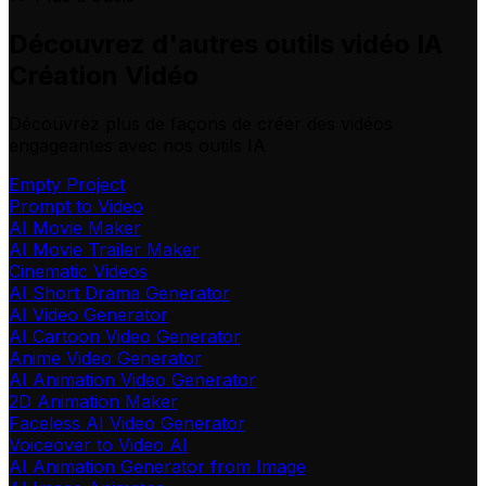
Découvrez d'autres outils vidéo IA
Création Vidéo
Découvrez plus de façons de créer des vidéos
engageantes avec nos outils IA
Empty Project
Prompt to Video
AI Movie Maker
AI Movie Trailer Maker
Cinematic Videos
AI Short Drama Generator
AI Video Generator
AI Cartoon Video Generator
Anime Video Generator
AI Animation Video Generator
2D Animation Maker
Faceless AI Video Generator
Voiceover to Video AI
AI Animation Generator from Image