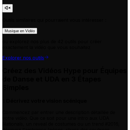
Outils similaires qui pourraient vous intéresser :
Musique en Vidéo
ou explorez nos plus de 42 outils pour créer
exactement la vidéo que vous souhaitez
Explorer nos outils
Créez des Vidéos Hype pour Équipes
de Danse et UDA en 3 Étapes
Simples
Décrivez votre vision scénique
1
Commencez par entrer une description détaillée de
votre vidéo. Que ce soit pour une intro aux UDA
Nationals, un reveal de costumes ou un trend #2016,
décrivez l'ambiance (néons, stress des coulisses,