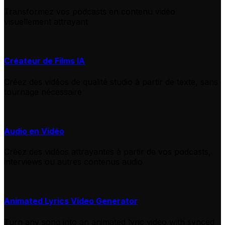
Transformez vos podcasts en contenu vidéo
visuellement attrayant
Créateur de Films IA
Créez des vidéos de qualité studio à partir de texte, sans
tournage nécessaire
Audio en Vidéo
Créez des vidéos attrayantes à partir de vos podcasts,
interviews ou autres contenus audio
Animated Lyrics Video Generator
Turn any song into an animated lyric video with synced