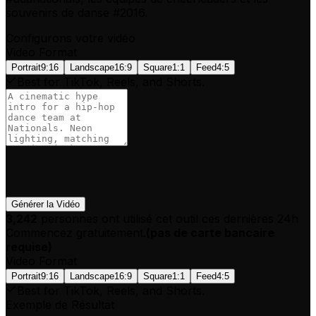
souvenirs de danse #2016.
Configurons votre vidéo
Video Format
Portrait
9:16
Landscape
16:9
Square
1:1
Feed
4:5
Best for TikTok, Reels, and Shorts.
Générer la Vidéo
3,242
personnes ont utilisé cet outil ces dernières 24h
Commencez gratuitement.
(
pas de carte bancaire
requise
)
Video Format
Portrait
9:16
Landscape
16:9
Square
1:1
Feed
4:5
Best for TikTok, Reels, and Shorts.
Exemple de Résultat