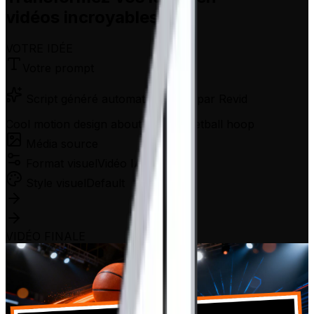
vidéos incroyables
VOTRE IDÉE
Votre prompt
Script généré automatiquement par Revid
Cool motion design about that basketball hoop
Média source
Format visuel
Vidéo IA
Style visuel
Default
VIDÉO FINALE