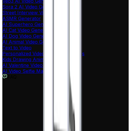
Veo3 AI Video Generator
Sora 2 AI Video Generator Online
Street Interview Video Generator
ASMR Generator
AI Superhero Generator
AI Cat Video Generator
AI Dog Video Generator
AI Animal Video Generator
Text to Video
Personalized Video Message for Kids
Kids Drawing Animation
AI Valentine Video Generator
AI Video Selfie Maker
FAQ
Qu'est-ce que le générateur de Motion Graphics AI de Revid ?
Le générateur de Motion Graphics de Revid est un outil