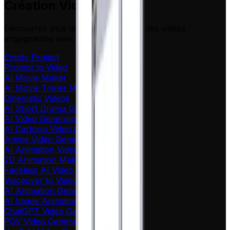
Création Vidéo
Découvrez plus de façons de créer des vidéos
engageantes avec nos outils IA
Empty Project
Prompt to Video
AI Movie Maker
AI Movie Trailer Maker
Cinematic Videos
AI Short Drama Generator
AI Video Generator
AI Cartoon Video Generator
Anime Video Generator
AI Animation Video Generator
2D Animation Maker
Faceless AI Video Generator
Voiceover to Video AI
AI Animation Generator from Image
AI Image Animator
ChatGPT Video Generator
POV Video Generator