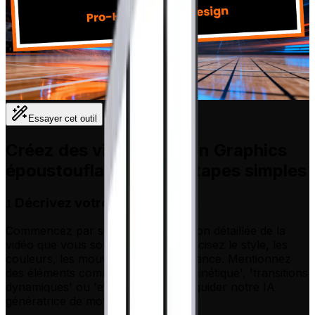
Essayer cet outil
Créez des vidéos Motion Graphics
époustouflantes en 3 étapes simples
Décrivez votre animation
1
Commencez par saisir une description détaillée de la
vidéo que vous souhaitez créer. Précisez le style, les
couleurs, les mouvements et l'ambiance. Mentionnez
des éléments comme 'typographie cinétique', 'transitions
dynamiques' ou 'effets néon' pour guider notre IA
génératrice de motion design.