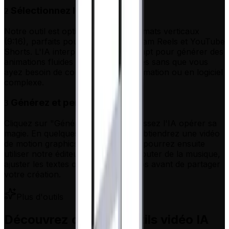
Sélectionnez le style visuel
2
Notre outil est optimisé pour les formats verticaux
(9:16), parfaits pour TikTok, Instagram Reels et YouTube
Shorts. L'IA interprétera votre prompt pour générer des
animations fluides et professionnelles sans que vous
ayez besoin de compétences en animation ou en logiciel
complexe.
Générez et personnalisez
3
Cliquez sur "Générer la vidéo" et laissez l'IA opérer sa
magie. En quelques minutes, vous obtiendrez une vidéo
de motion graphics complète. Vous pourrez ensuite
utiliser notre éditeur intégré pour ajouter de la musique,
ajuster les textes ou modifier les clips avant de partager
votre création.
Plus d'outils
Découvrez d'autres outils vidéo IA