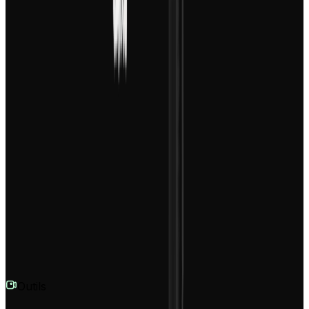
générée, vous accédez à l'éditeur où vous pouvez
choisir parmi notre bibliothèque de musiques libres de
droits ou télécharger votre propre fichier audio pour
accompagner parfaitement l'animation visuelle.
Quel est le format des vidéos générées ?
Par défaut, notre générateur de Motion Graphics crée
des vidéos au format vertical (ratio 9:16). Ce format est
spécifiquement optimisé pour une consommation mobile
sur des plateformes comme TikTok, Instagram Reels,
YouTube Shorts et Snapchat, garantissant ainsi un
engagement maximal de votre audience.
Outils