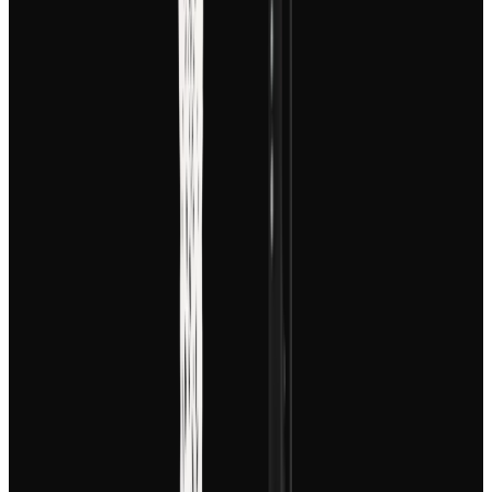
Oui, vous possédez les droits commerciaux des vidéos
motion graphics que vous créez avec Revid AI, à
condition de respecter nos conditions d'utilisation. Vous
pouvez les utiliser pour vos publicités, vos réseaux
sociaux d'entreprise ou pour promouvoir vos produits
et services sans souci de droits d'auteur.
Comment obtenir les meilleurs résultats avec mon prompt ?
Pour un motion design de qualité, soyez descriptif. Au
lieu de dire 'une vidéo cool', essayez : 'animation
abstraite avec des formes géométriques fluides, palette
de couleurs bleu et or, style cybernétique, transitions
rapides'. Utilisez des mots-clés liés au mouvement et au
style artistique pour guider l'IA vers le résultat exact que
vous imaginez.
Puis-je ajouter ma propre musique aux vidéos ?
Tout à fait ! Une fois votre vidéo motion graphics