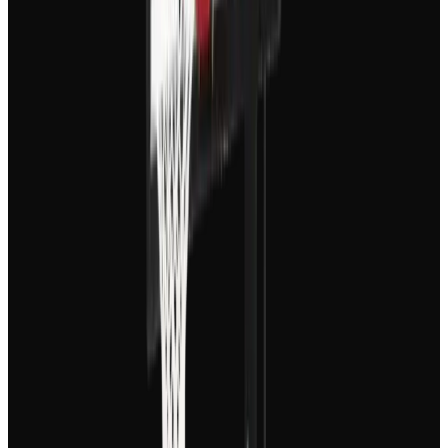
Non, contrairement à nos autres outils, le générateur de
Motion Graphics se concentre sur l'impact visuel. Bien
que vous puissiez ajouter une musique de fond pour
renforcer l'ambiance, ces vidéos sont conçues pour
être visuellement autonomes, s'appuyant sur des
animations graphiques et du texte plutôt que sur une
narration vocale.
Combien coûte la création d'une vidéo motion graphics ?
Le coût en crédits dépend de la complexité et de la
durée de la génération. Chaque vidéo générée
consomme un certain nombre de crédits définis dans
votre plan. Les utilisateurs gratuits disposent d'un
nombre limité de crédits pour tester l'outil, tandis que
nos plans premium offrent une allocation mensuelle
plus importante pour les créateurs réguliers.
Puis-je utiliser les vidéos générées à des fins commerciales ?