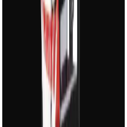
Cet outil est parfait pour créer des vidéos
promotionnelles, des intros dynamiques, des animations
de logo, des vidéos explicatives abstraites, ou du
contenu visuel accrocheur pour TikTok, Instagram
Reels et YouTube Shorts. L'accent est mis sur le
mouvement, les formes, les couleurs et la typographie
plutôt que sur des personnages réalistes.
Puis-je faire de la typographie cinétique (Kinetic Typography)
?
Absolument. Le générateur est excellent pour créer de
la typographie cinétique, où le texte s'anime de manière
dynamique pour capter l'attention. Dans votre prompt,
spécifiez simplement que vous souhaitez mettre l'accent
sur le texte et le style de mouvement désiré pour obtenir
des résultats impressionnants.
Est-il nécessaire d'avoir une voix off pour ces vidéos ?