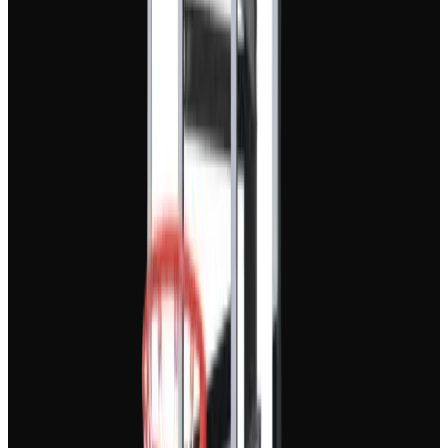
révolutionnaire qui utilise l'intelligence artificielle pour
transformer de simples descriptions textuelles en vidéos
d'animation professionnelles. Idéal pour créer du
contenu visuel impactant, des animations de texte
(typographie cinétique) et des effets visuels dynamiques
pour les réseaux sociaux, sans aucune compétence
technique en motion design.
Comment créer une vidéo de motion design avec cet outil ?
C'est très simple ! Entrez simplement un prompt
décrivant l'animation souhaitée (par exemple : 'texte
futuriste qui explose en particules colorées'). Notre IA
analyse votre demande et génère une vidéo motion
graphics unique. Vous n'avez pas besoin de gérer des
images clés ou des logiciels compliqués ; l'IA s'occupe
de tout l'aspect technique de l'animation.
Quel type de contenu puis-je créer avec le générateur Motion
Graphics ?