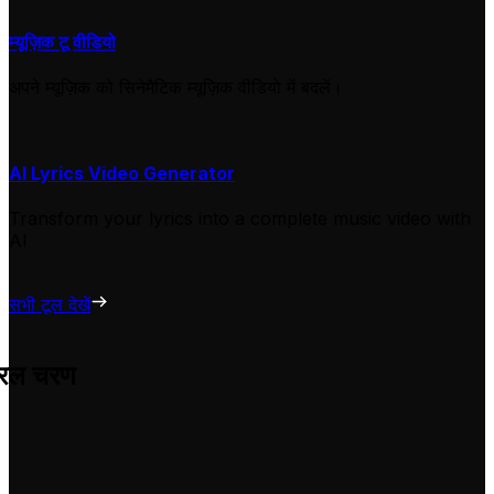
म्यूज़िक टू वीडियो
अपने म्यूज़िक को सिनेमैटिक म्यूज़िक वीडियो में बदलें।
AI Lyrics Video Generator
Transform your lyrics into a complete music video with
AI
सभी टूल देखें
सरल चरण