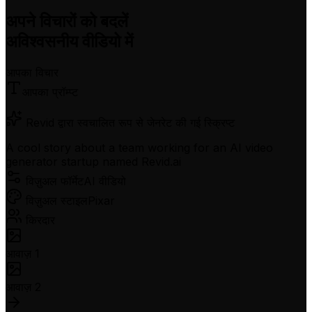
अपने विचारों को बदलें
अविश्वसनीय वीडियो में
आपका विचार
आपका प्रॉम्प्ट
Revid द्वारा स्वचालित रूप से जेनरेट की गई स्क्रिप्ट
A cool story about a team working for an AI video
generator startup named Revid.ai
विज़ुअल फॉर्मेट
AI वीडियो
विज़ुअल स्टाइल
Pixar
किरदार
आवाज़ 1
आवाज़ 2