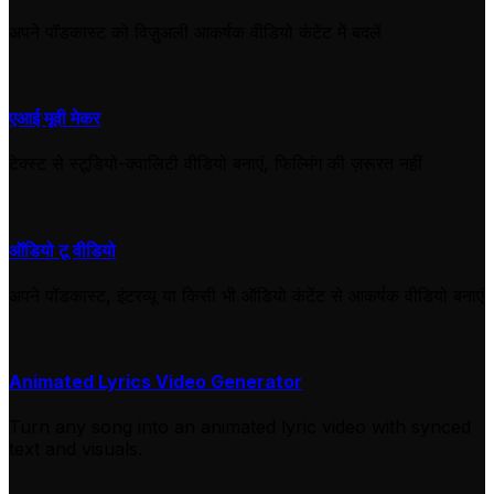
अपने पॉडकास्ट को विज़ुअली आकर्षक वीडियो कंटेंट में बदलें
एआई मूवी मेकर
टेक्स्ट से स्टूडियो-क्वालिटी वीडियो बनाएं, फिल्मिंग की ज़रूरत नहीं
ऑडियो टू वीडियो
अपने पॉडकास्ट, इंटरव्यू या किसी भी ऑडियो कंटेंट से आकर्षक वीडियो बनाएं
Animated Lyrics Video Generator
Turn any song into an animated lyric video with synced
text and visuals.