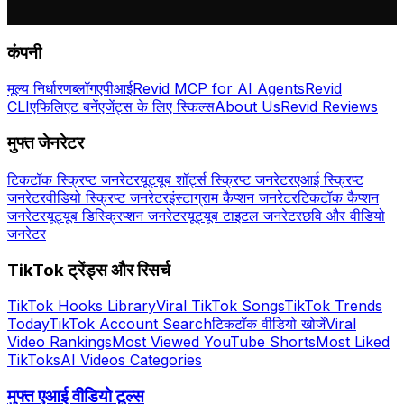
कंपनी
मूल्य निर्धारण
ब्लॉग
एपीआई
Revid MCP for AI Agents
Revid
CLI
एफिलिएट बनें
एजेंट्स के लिए स्किल्स
About Us
Revid Reviews
मुफ्त जेनरेटर
टिकटॉक स्क्रिप्ट जनरेटर
यूट्यूब शॉर्ट्स स्क्रिप्ट जनरेटर
एआई स्क्रिप्ट
जनरेटर
वीडियो स्क्रिप्ट जनरेटर
इंस्टाग्राम कैप्शन जनरेटर
टिकटॉक कैप्शन
जनरेटर
यूट्यूब डिस्क्रिप्शन जनरेटर
यूट्यूब टाइटल जनरेटर
छवि और वीडियो
जनरेटर
TikTok ट्रेंड्स और रिसर्च
TikTok Hooks Library
Viral TikTok Songs
TikTok Trends
Today
TikTok Account Search
टिकटॉक वीडियो खोजें
Viral
Video Rankings
Most Viewed YouTube Shorts
Most Liked
TikToks
AI Videos Categories
मुफ्त एआई वीडियो टूल्स