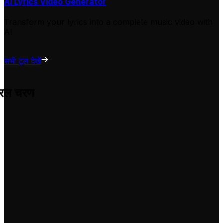
AI Lyrics Video Generator
Transform your lyrics into a complete music video with
AI
सभी टूल देखें
सरल चरण
 परेशानी के उन्हें अपने वीडियो के लिए अनुकूलित करने में मदद करता है।