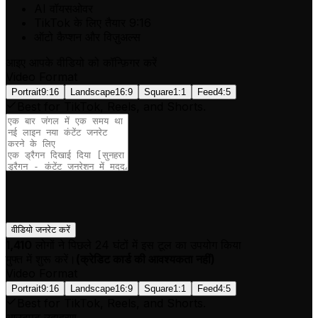
AI वॉयसओवर
TikTok के लिए तैयार 9:16
ऑटो कैप्शन और विज़ुअल्स
आइए आपके वीडियो को कॉन्फ़िगर करें
Video Format
Portrait
9:16
Landscape
16:9
Square
1:1
Feed
4:5
Best for TikTok, Reels, and Shorts.
वीडियो जनरेट करें
1,410
लोगों ने पिछले 24 घंटों में इस टूल का उपयोग किया
मुफ्त में शुरू करें।
(
क्रेडिट कार्ड की आवश्यकता नहीं
)
Video Format
Portrait
9:16
Landscape
16:9
Square
1:1
Feed
4:5
Best for TikTok, Reels, and Shorts.
आउटपुट उदाहरण