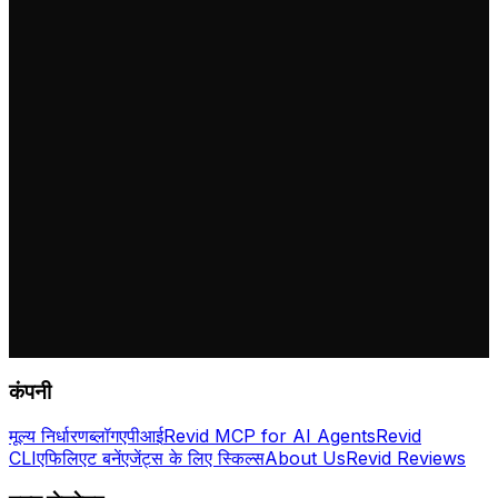
कंपनी
मूल्य निर्धारण
ब्लॉग
एपीआई
Revid MCP for AI Agents
Revid
CLI
एफिलिएट बनें
एजेंट्स के लिए स्किल्स
About Us
Revid Reviews