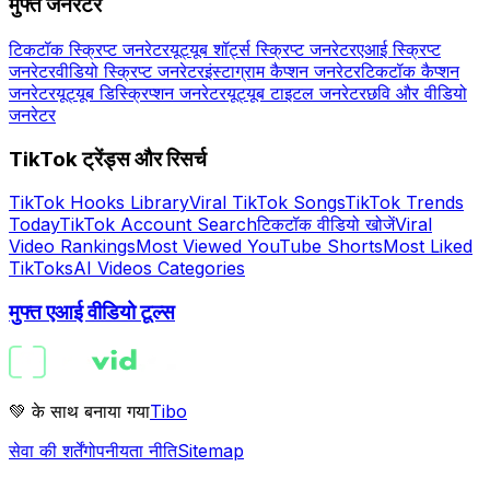
मुफ्त जेनरेटर
टिकटॉक स्क्रिप्ट जनरेटर
यूट्यूब शॉर्ट्स स्क्रिप्ट जनरेटर
एआई स्क्रिप्ट
जनरेटर
वीडियो स्क्रिप्ट जनरेटर
इंस्टाग्राम कैप्शन जनरेटर
टिकटॉक कैप्शन
जनरेटर
यूट्यूब डिस्क्रिप्शन जनरेटर
यूट्यूब टाइटल जनरेटर
छवि और वीडियो
जनरेटर
TikTok ट्रेंड्स और रिसर्च
TikTok Hooks Library
Viral TikTok Songs
TikTok Trends
Today
TikTok Account Search
टिकटॉक वीडियो खोजें
Viral
Video Rankings
Most Viewed YouTube Shorts
Most Liked
TikToks
AI Videos Categories
मुफ्त एआई वीडियो टूल्स
💚 के साथ बनाया गया
Tibo
सेवा की शर्तें
गोपनीयता नीति
Sitemap