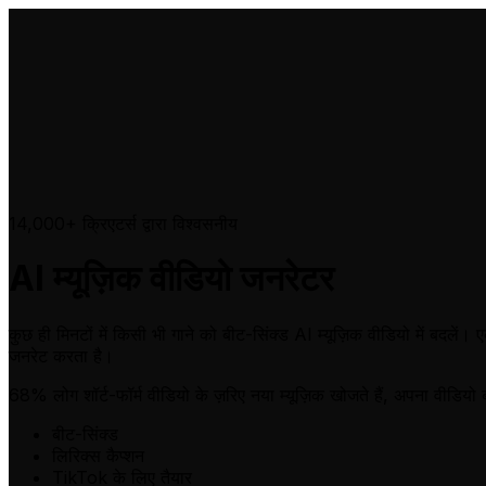
14,000+ क्रिएटर्स द्वारा विश्वसनीय
AI म्यूज़िक वीडियो जनरेटर
कुछ ही मिनटों में किसी भी गाने को बीट-सिंक्ड AI म्यूज़िक वीडियो में बदल
जनरेट करता है।
68% लोग
शॉर्ट-फॉर्म वीडियो के ज़रिए नया म्यूज़िक खोजते हैं,
अपना वीडियो ब
बीट-सिंक्ड
लिरिक्स कैप्शन
TikTok के लिए तैयार