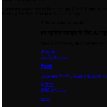
"Generate Video" बटन पर क्लिक करें। कुछ ही मिनटों में, हमारा AI आप
Reels, या YouTube Shorts पर शेयर कर सकते हैं।
Music Video Generator
हर म्यूज़िक स्टाइल के लिए AI म्य
जैज़ से लेकर मेटल तक, लो-फाई से लेकर बच्चों के
हिप हॉप
हिप हॉप आज़माएं →
हिप हॉप
Generate
हिप हॉप
visuals synced to yo
EDM
EDM आज़माएं →
EDM