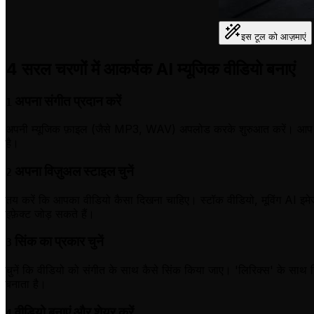
इस टूल को आज़माएं
4 सरल चरणों में आकर्षक AI म्यूजिक वीडियो बनाएं
अपना संगीत प्रदान करें
1
अपनी म्यूजिक फ़ाइल (जैसे MP3, WAV) अपलोड करके शुरुआत करें। आप Spot
है।
अपना विज़ुअल स्टाइल चुनें
2
तय करें कि आपका वीडियो कैसा दिखना चाहिए। स्टॉक वीडियो, मूविंग AI इमेज, य
इफ़ेक्ट जोड़ सकते हैं।
सिंक का प्रकार चुनें
3
चुनें कि वीडियो को संगीत के साथ कैसे सिंक किया जाए। 'लिरिक्स' के साथ 
बनाता है।
वीडियो बनाएं और शेयर करें
4