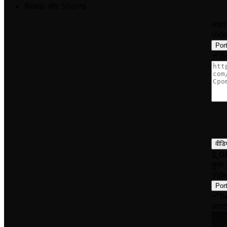
Reels और Shorts
आइए 
Vid
Port
B
वीडि
2,0
मुफ्त 
Vid
Port
B
आउटप