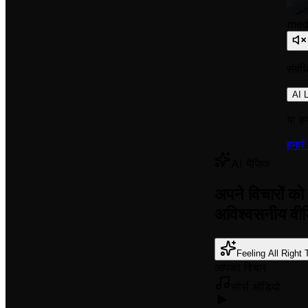
medi
संबं
AI 
या हम
हमारे
AI मैजिक
अपने विचारों को 
अविश्वसनीय वीडि
Feeling All Right 
आपका विचार
सोर्स ऑडियो