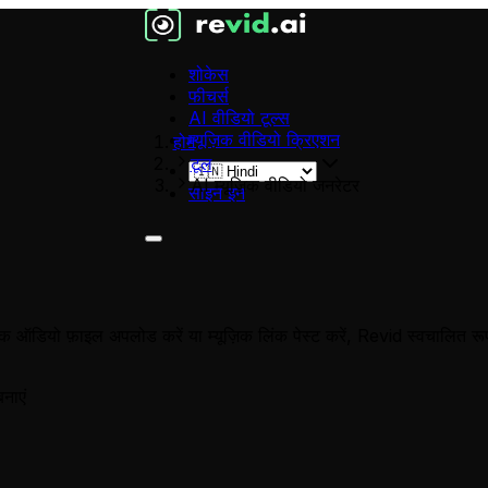
शोकेस
फीचर्स
AI वीडियो टूल्स
म्यूज़िक वीडियो क्रिएशन
होम
टूल
AI म्यूज़िक वीडियो जनरेटर
साइन इन
ें। एक ऑडियो फ़ाइल अपलोड करें या म्यूज़िक लिंक पेस्ट करें, Revid स्वचालि
नाएं