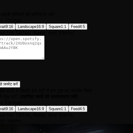
आपके वीडियो को कॉन्फ़िगर करें
eo Format
rait
9:16
Landscape
16:9
Square
1:1
Feed
4:5
est for TikTok, Reels, and Shorts.
यो जनरेट करें
85
लोगों ने पिछले 24 घंटों में इस टूल का उपयोग किया
में शुरू करें।
(
क्रेडिट कार्ड की आवश्यकता नहीं
)
eo Format
rait
9:16
Landscape
16:9
Square
1:1
Feed
4:5
est for TikTok, Reels, and Shorts.
ुट उदाहरण