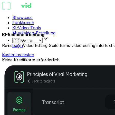
Showcase
Funktionen
KI-Video-Tools
Musikvideo-Erstellung
KI-Videobearbeitung
Revid's AI Video Editing Suite turns video editing into tex
Login
Kostenlos testen
Keine Kreditkarte erforderlich