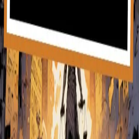
•
Tópicos de apocalypse em tendência que ressoam
com o seu público
•
Vídeos explicativos educativos de apocalypse com
voz-off de IA
•
Shorts de apocalypse divertidos para redes
sociais
•
Conteúdo de apocalypse orientado por histórias
que prende a atenção dos espectadores
Comece a criar vídeos de Apocalypse gratuitamente
Não é necessário cartão de crédito
•
3 vídeos gratuitos
Pronto para criar o seu vídeo de
Apocalypse
?
Junte-se a mais de 14.000 criadores a criar conteúdo
viral de apocalypse com IA.
Criar vídeos agora