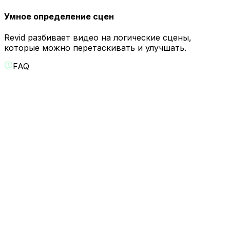
Умное определение сцен
Revid разбивает видео на логические сцены,
которые можно перетаскивать и улучшать.
FAQ
Как работает ИИ-монтаж видео?
ИИ Revid транскрибирует видео и позволяет
монтировать, редактируя текст. Удаляйте слова для
обрезки сцен, переставляйте абзацы для изменения
порядка клипов - видео обновляется в реальном
времени.
Могу ли я редактировать аудио и визуал отдельно?