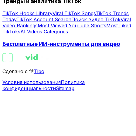
Тренды и аналитика TikTok
TikTok Hooks Library
Viral TikTok Songs
TikTok Trends
Today
TikTok Account Search
Поиск видео TikTok
Viral
Video Rankings
Most Viewed YouTube Shorts
Most Liked
TikToks
AI Videos Categories
Бесплатные ИИ-инструменты для видео
Сделано с 💚
Tibo
Условия использования
Политика
конфиденциальности
Sitemap