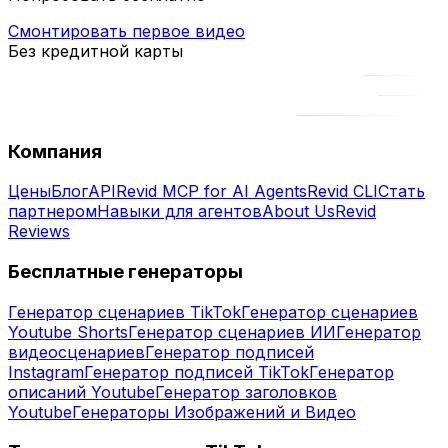
Смонтировать первое видео
Без кредитной карты
Компания
Цены
Блог
API
Revid MCP for AI Agents
Revid CLI
Стать
партнером
Навыки для агентов
About Us
Revid
Reviews
Бесплатные генераторы
Генератор сценариев TikTok
Генератор сценариев
Youtube Shorts
Генератор сценариев ИИ
Генератор
видеосценариев
Генератор подписей
Instagram
Генератор подписей TikTok
Генератор
описаний Youtube
Генератор заголовков
Youtube
Генераторы Изображений и Видео