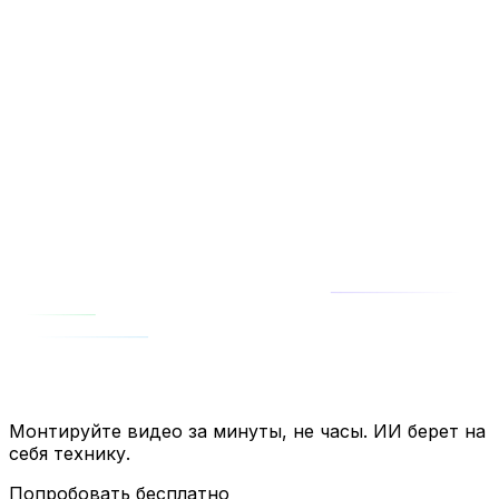
Да, субтитры генерируются автоматически с
точностью 99%. Их можно редактировать прямо в
транскрипции и экспортировать в SRT или вшить в
видео.
Монтируйте видео за минуты, не часы. ИИ берет на
себя технику.
Попробовать бесплатно