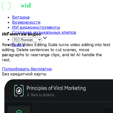
Витрина
Возможности
ИИ видеоинструменты
Создание музыкальных клипов
ИИ-монтаж видео
Revid's AI Video Editing Suite turns video editing into text
Войти
editing. Delete sentences to cut scenes, move
paragraphs to rearrange clips, and let AI handle the
rest.
Попробовать бесплатно
Без кредитной карты