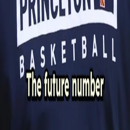
•
Lehrreiche sports analysis-Erklärvideos mit KI-
Voice-over
•
Unterhaltsame sports analysis-Shorts für soziale
Medien
•
Storygetriebene sports analysis-Inhalte, die
Zuschauer fesseln
Beginnen Sie kostenlos mit der Erstellung von Sports Analysis-
Videos
Keine Kreditkarte erforderlich
•
3 kostenlose Videos
Bereit, Ihr
Sports Analysis
-Video zu
erstellen?
Schließen Sie sich über 14.000 Creatorn an, die mit KI
virale sports analysis-Inhalte erstellen.
Jetzt Videos erstellen
Keine Kreditkarte erforderlich
Unternehmen