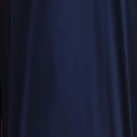
Preise
Blog
API
Revid MCP for AI Agents
Revid CLI
Partner
werden
Skills für Agenten
About Us
Revid Reviews
Kostenlose Generatoren
TikTok Skript-Generator
Youtube Shorts Skript-
Generator
KI Skript-Generator
Video Skript-
Generator
Instagram Beschreibungs-Generator
TikTok
Beschreibungs-Generator
Youtube Beschreibungs-
Generator
Youtube Titel-Generator
Bild- & Video-
Generatoren
TikTok-Trends & Recherche
TikTok Hooks Library
Viral TikTok Songs
TikTok Trends
Today
TikTok Account Search
TikTok Videos suchen
Viral
Video Rankings
Most Viewed YouTube Shorts
Most Liked
TikToks
AI Videos Categories
Kostenlose KI-Video-Tools