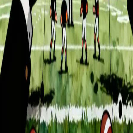
Keine Kreditkarte erforderlich
Unternehmen
Preise
Blog
API
Revid MCP for AI Agents
Revid CLI
Partner
werden
Skills für Agenten
About Us
Revid Reviews
Kostenlose Generatoren
TikTok Skript-Generator
Youtube Shorts Skript-
Generator
KI Skript-Generator
Video Skript-
Generator
Instagram Beschreibungs-Generator
TikTok
Beschreibungs-Generator
Youtube Beschreibungs-
Generator
Youtube Titel-Generator
Bild- & Video-
Generatoren
TikTok-Trends & Recherche
TikTok Hooks Library
Viral TikTok Songs
TikTok Trends
Today
TikTok Account Search
TikTok Videos suchen
Viral
Video Rankings
Most Viewed YouTube Shorts
Most Liked
TikToks
AI Videos Categories