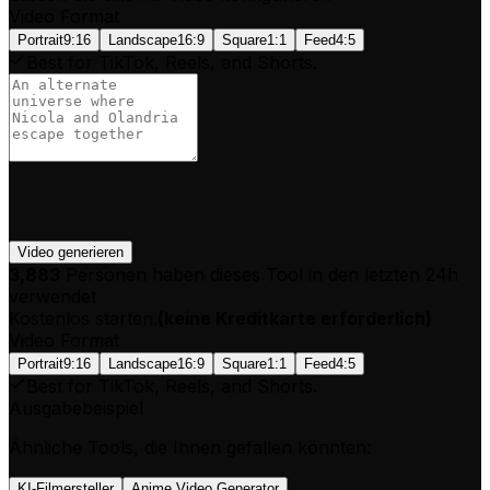
Video Format
Portrait
9:16
Landscape
16:9
Square
1:1
Feed
4:5
Best for TikTok, Reels, and Shorts.
Video generieren
3,883
Personen haben dieses Tool in den letzten 24h
verwendet
Kostenlos starten.
(
keine Kreditkarte erforderlich
)
Video Format
Portrait
9:16
Landscape
16:9
Square
1:1
Feed
4:5
Best for TikTok, Reels, and Shorts.
Ausgabebeispiel
Ähnliche Tools, die Ihnen gefallen könnten:
KI-Filmersteller
Anime Video Generator