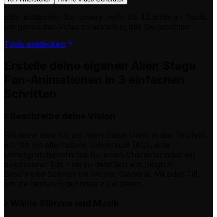
oder entdecken Sie unsere mehr als 42 anderen Tools,
um genau das Video zu erstellen, das Sie möchten
Tools entdecken
Erstelle deine eigenen Alien Stage
Fan-Animationen in 3 einfachen
Schritten
Beschreibe deine Vision
1
Gib deine Idee für ein Alien Stage Video in das Textfeld
ein. Ob ein alternatives Universum (AU), eine
Hintergrundgeschichte für einen Charakter oder ein
emotionaler Edit – sei so detailliert wie möglich.
Beschreibe Szenen mit Nicola, Olandria, Mii oder Till,
um die besten Ergebnisse zu erzielen.
Wähle Stimme und Musik
2