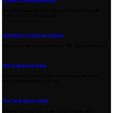
Prompt zu Video Konverter
Transformieren Sie Ihre Prompts in ansprechende
Videos mit KI-Unterstützung
Untertitel zu Video hinzufügen
Generieren Sie Untertitel in über 100 Sprachen mit KI
PDF zu Brainrot-Video
Wandeln Sie PDFs in virale Scroll-Videos mit hoher
Aufmerksamkeitswirkung um
Text zu Brainrot-Video
Erstellen Sie aus Text virale Scroll-Inhalte mit