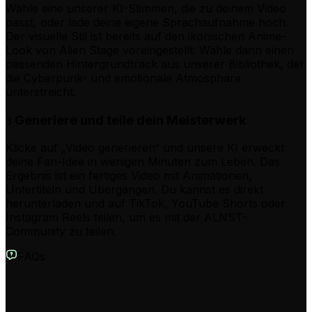
Wähle eine unserer KI-Stimmen, die zu deinem Video
passt, oder lade deine eigene Sprachaufnahme hoch.
Der visuelle Stil ist bereits auf den ikonischen Anime-
Look von Alien Stage voreingestellt. Wähle dann einen
passenden Hintergrundtrack aus unserer Bibliothek, der
die Cyberpunk- und emotionale Atmosphäre
unterstreicht.
Generiere und teile dein Meisterwerk
3
Klicke auf „Video generieren“ und unsere KI erweckt
deine Fan-Idee in wenigen Minuten zum Leben. Das
Ergebnis ist ein fertiges Video mit Animationen,
Untertiteln und Übergängen. Du kannst es direkt
herunterladen und auf TikTok, YouTube Shorts oder
Instagram Reels teilen, um es mit der ALNST-
Community zu teilen.
FAQs