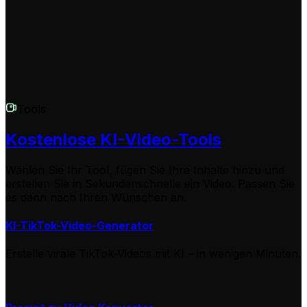
auf Social Media zu teilen.
Tools
Kostenlose KI-Video-Tools
Wählen Sie Ihr Tool, fügen Sie Ihre Inhalte hinzu und
erstellen Sie in Sekundenschnelle ein Video. Passen Sie
es dann nach Ihren Wünschen an.
KI-TikTok-Video-Generator
Erstelle virale TikTok-Videos mit KI – in wenigen Minuten.