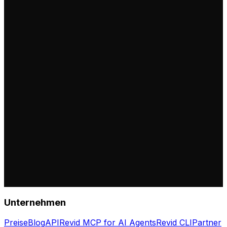
Unternehmen
Preise
Blog
API
Revid MCP for AI Agents
Revid CLI
Partner