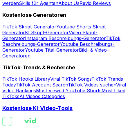
werden
Skills für Agenten
About Us
Revid Reviews
Kostenlose Generatoren
TikTok Skript-Generator
Youtube Shorts Skript-
Generator
KI Skript-Generator
Video Skript-
Generator
Instagram Beschreibungs-Generator
TikTok
Beschreibungs-Generator
Youtube Beschreibungs-
Generator
Youtube Titel-Generator
Bild- & Video-
Generatoren
TikTok-Trends & Recherche
TikTok Hooks Library
Viral TikTok Songs
TikTok Trends
Today
TikTok Account Search
TikTok Videos suchen
Viral
Video Rankings
Most Viewed YouTube Shorts
Most Liked
TikToks
AI Videos Categories
Kostenlose KI-Video-Tools