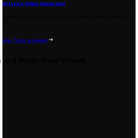
AI Lyrics Video Generator
Transform your lyrics into a complete music video with
AI
Alle Tools anzeigen
n und Teilen Ihres Videos
 hilft Ihnen, diese problemlos für Ihre eigenen Videos anz
tung