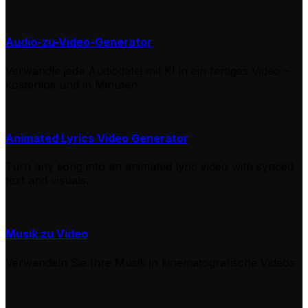
Audio-zu-Video-Generator
Verwandle jede Audiodatei mit KI in ein fertiges Video –
kostenlos und in Minuten.
Animated Lyrics Video Generator
Turn any song into an animated lyric video with synced
text and visuals.
Musik zu Video
Verwandeln Sie Ihre Musik in kinematografische Videos