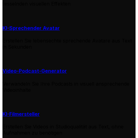
fesselnden visuellen Effekten
KI-Sprechender Avatar
Erstellen Sie lebensechte sprechende Avatare aus Text
in Sekunden
Video-Podcast-Generator
Verwandeln Sie Ihre Podcasts in visuell ansprechende
Videoinhalte
KI-Filmersteller
Erstellen Sie Videos in Studioqualität aus Text, ohne
Aufnahmen zu benötigen