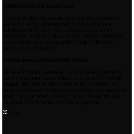
Wähle Stil und Sound aus
2
Entscheide dich für den visuellen Stil deines Videos:
Wähle zwischen dynamischen KI-Videoclips oder
animierten KI-Bildern. Wähle anschließend einen
passenden Hintergrundsound aus unserer Bibliothek,
um die perfekte gruselige oder lustige Halloween-
Stimmung zu erzeugen.
Generiere und teile dein Video
3
Klicke auf 'Video generieren' und unsere KI erweckt
deine Halloween-Kostümideen zum Leben. Innerhalb
weniger Minuten ist dein Video fertig – komplett mit
visuellen Effekten, Musik und Untertiteln. Du kannst es
direkt herunterladen und auf TikTok, Instagram oder
YouTube Shorts teilen, um viral zu gehen!
FAQs