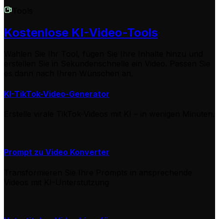
Tools
Kostenlose KI-Video-Tools
Wählen Sie Ihr Tool, fügen Sie Ihre Inhalte hinzu und
erstellen Sie in Sekundenschnelle ein Video. Passen Sie
es dann nach Ihren Wünschen an.
KI-TikTok-Video-Generator
Erstelle virale TikTok-Videos mit KI – in wenigen Minuten.
Prompt zu Video Konverter
Transformieren Sie Ihre Prompts in ansprechende
Videos mit KI-Unterstützung