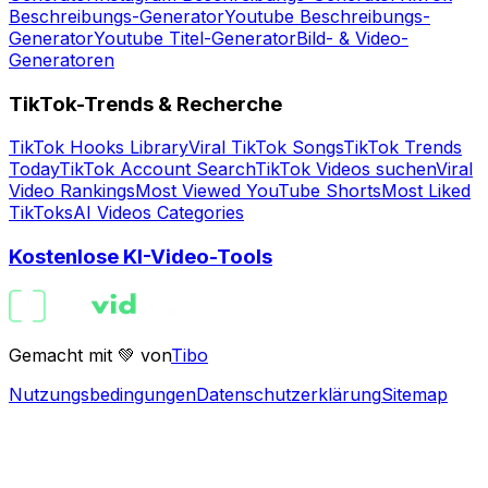
Beschreibungs-Generator
Youtube Beschreibungs-
Generator
Youtube Titel-Generator
Bild- & Video-
Generatoren
TikTok-Trends & Recherche
TikTok Hooks Library
Viral TikTok Songs
TikTok Trends
Today
TikTok Account Search
TikTok Videos suchen
Viral
Video Rankings
Most Viewed YouTube Shorts
Most Liked
TikToks
AI Videos Categories
Kostenlose KI-Video-Tools
Gemacht mit 💚 von
Tibo
Nutzungsbedingungen
Datenschutzerklärung
Sitemap