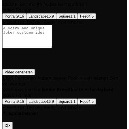
Lassen Sie uns Ihr Video konfigurieren
Video Format
Portrait
9:16
Landscape
16:9
Square
1:1
Feed
4:5
Best for TikTok, Reels, and Shorts.
Video generieren
1,199
Personen haben dieses Tool in den letzten 24h
verwendet
Kostenlos starten.
(
keine Kreditkarte erforderlich
)
Video Format
Portrait
9:16
Landscape
16:9
Square
1:1
Feed
4:5
Best for TikTok, Reels, and Shorts.
Ausgabebeispiel