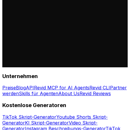
Unternehmen
Preise
Blog
API
Revid MCP for AI Agents
Revid CLI
Partner
werden
Skills für Agenten
About Us
Revid Reviews
Kostenlose Generatoren
TikTok Skript-Generator
Youtube Shorts Skript-
Generator
KI Skript-Generator
Video Skript-
Generator
Instagram Beschreibungs-Generator
TikTok