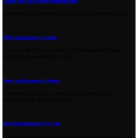
Untertitel zu Video hinzufügen
Generieren Sie Untertitel in über 100 Sprachen mit KI
PDF zu Brainrot-Video
Wandeln Sie PDFs in virale Scroll-Videos mit hoher
Aufmerksamkeitswirkung um
Text zu Brainrot-Video
Erstellen Sie aus Text virale Scroll-Inhalte mit
fesselnden visuellen Effekten
KI-Sprechender Avatar
Erstellen Sie lebensechte sprechende Avatare aus Text