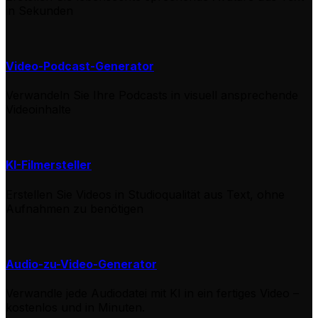
in Sekunden
Video-Podcast-Generator
Verwandeln Sie Ihre Podcasts in visuell ansprechende
Videoinhalte
KI-Filmersteller
Erstellen Sie Videos in Studioqualität aus Text, ohne
Aufnahmen zu benötigen
Audio-zu-Video-Generator
Verwandle jede Audiodatei mit KI in ein fertiges Video –
kostenlos und in Minuten.