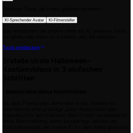
Ähnliche Tools, die Ihnen gefallen könnten:
KI-Sprechender Avatar
KI-Filmersteller
oder entdecken Sie unsere mehr als 42 anderen Tools,
um genau das Video zu erstellen, das Sie möchten
Tools entdecken
Erstelle virale Halloween-
Kostümvideos in 3 einfachen
Schritten
Beschreibe deine Kostümidee
1
Gib dein Thema oder deine Idee in das Textfeld ein.
Möchtest du eine gruselige Joker-Kostümidee oder
Inspiration für ein Chainsaw-Man-Outfit? Je detaillierter
deine Beschreibung, desto einzigartiger werden die
Kostümkonzepte, die unsere KI für dein Video generiert.