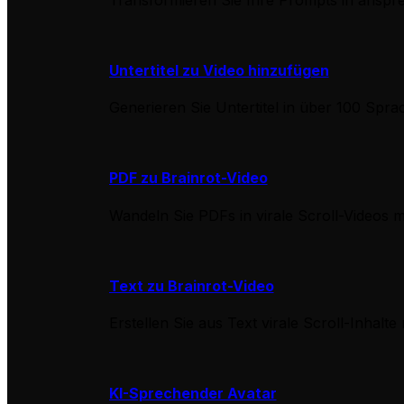
Untertitel zu Video hinzufügen
Generieren Sie Untertitel in über 100 Spra
PDF zu Brainrot-Video
Wandeln Sie PDFs in virale Scroll-Videos
Text zu Brainrot-Video
Erstellen Sie aus Text virale Scroll-Inhalte
KI-Sprechender Avatar