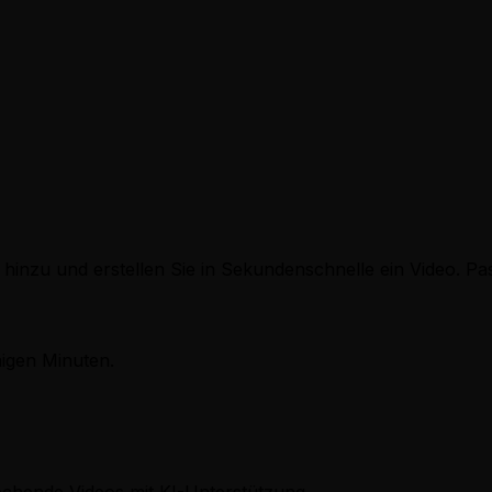
Verwendung des KI-Horror-Geschichten-Generators oder eine
 helfen dir gerne weiter.
te hinzu und erstellen Sie in Sekundenschnelle ein Video. 
nigen Minuten.
echende Videos mit KI-Unterstützung