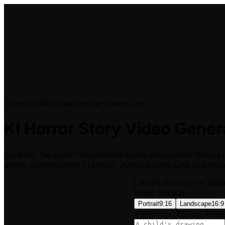
Über 14.000 Creatorn vertrauen uns
KI Horror Story Video Gener
Erstellen Sie sofort furchteinflößende #horrortok-Videos 
einem unheimlichen Erzähler, Jump-Scares und spannung
Lassen Sie uns Ihr Vide
Video Format
Portrait
9:16
Landscape
16:9
Best for TikTok, Reel