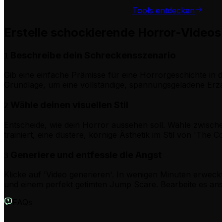
Tools entdecken
Erstelle schockierende Horror-Videos 
Beschreibe dein Schreckensszenario
1
Gib eine einfache Prämisse für eine Horrorgeschichte in da
Grundlage, um eine vollständige, spannungsgeladene Erz
Wähle deinen visuellen Stil
2
Entscheide, wie dein Horror aussehen soll. Wähle zwische
trainiert, eine düstere, körnige Ästhetik im Stil von 'Th
Generiere und entfessle die Angst
3
Klicke auf 'Video generieren'. In wenigen Minuten erwec
und einem perfekt getimten Jump Scare. Bearbeite es ansch
FAQs