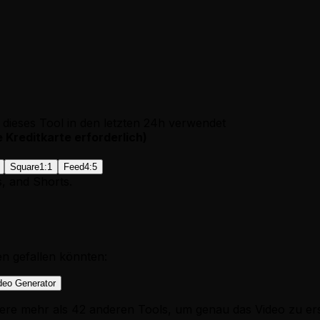
dieses Tool in den letzten 24h verwendet
e Kreditkarte erforderlich
)
Square
1:1
Feed
4:5
s, and Shorts.
en gefallen könnten:
deo Generator
ere mehr als 42 anderen Tools, um genau das Video zu ers