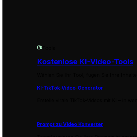
Unser Team ist für dich da! Wenn du weitere Fragen zur 
unser Support-Team per E-Mail unter
hello@revid.ai
. Wir
Tools
Kostenlose KI-Video-Tools
Wählen Sie Ihr Tool, fügen Sie Ihre Inhal
KI-TikTok-Video-Generator
Erstelle virale TikTok-Videos mit KI – in we
Prompt zu Video Konverter
Transformieren Sie Ihre Prompts in anspr