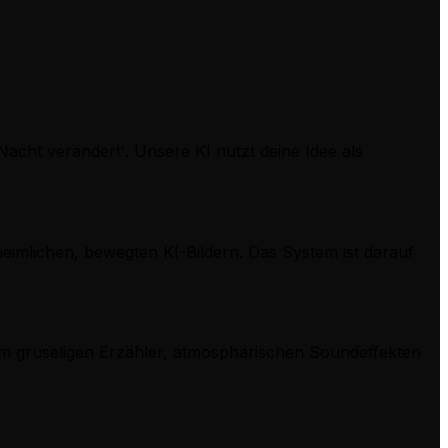
 Nacht verändert'. Unsere KI nutzt deine Idee als
heimlichen, bewegten KI-Bildern. Das System ist darauf
nem gruseligen Erzähler, atmosphärischen Soundeffekten