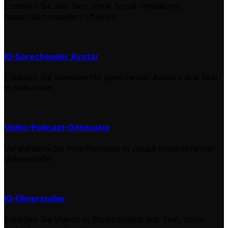
Erstellen Sie aus Text virale Scroll-Inhalte mit
fesselnden visuellen Effekten
KI-Sprechender Avatar
Erstellen Sie lebensechte sprechende Avatare aus Text
in Sekunden
Video-Podcast-Generator
Verwandeln Sie Ihre Podcasts in visuell ansprechende
Videoinhalte
KI-Filmersteller
Erstellen Sie Videos in Studioqualität aus Text, ohne