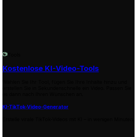
und wir werden uns so schnell wie möglich bei dir
melden.
Tools
Kostenlose KI-Video-Tools
Wählen Sie Ihr Tool, fügen Sie Ihre Inhalte hinzu und
erstellen Sie in Sekundenschnelle ein Video. Passen Sie
es dann nach Ihren Wünschen an.
KI-TikTok-Video-Generator
Erstelle virale TikTok-Videos mit KI – in wenigen Minuten.