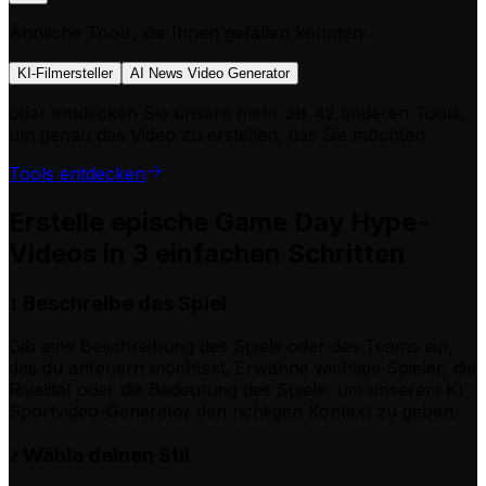
Ähnliche Tools, die Ihnen gefallen könnten:
KI-Filmersteller
AI News Video Generator
oder entdecken Sie unsere mehr als 42 anderen Tools,
um genau das Video zu erstellen, das Sie möchten
Tools entdecken
Erstelle epische Game Day Hype-
Videos in 3 einfachen Schritten
Beschreibe das Spiel
1
Gib eine Beschreibung des Spiels oder des Teams ein,
das du anfeuern möchtest. Erwähne wichtige Spieler, die
Rivalität oder die Bedeutung des Spiels, um unserem KI
Sportvideo-Generator den richtigen Kontext zu geben.
Wähle deinen Stil
2