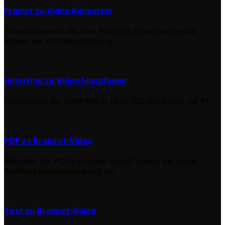
Prompt zu Video Konverter
Transformieren Sie Ihre Prompts in ansprechende
Videos mit KI-Unterstützung
Untertitel zu Video hinzufügen
Generieren Sie Untertitel in über 100 Sprachen mit KI
PDF zu Brainrot-Video
Wandeln Sie PDFs in virale Scroll-Videos mit hoher
Aufmerksamkeitswirkung um
Text zu Brainrot-Video