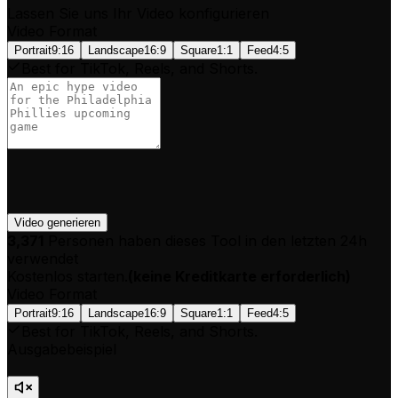
Lassen Sie uns Ihr Video konfigurieren
Video Format
Portrait
9:16
Landscape
16:9
Square
1:1
Feed
4:5
Best for TikTok, Reels, and Shorts.
Video generieren
3,371
Personen haben dieses Tool in den letzten 24h
verwendet
Kostenlos starten.
(
keine Kreditkarte erforderlich
)
Video Format
Portrait
9:16
Landscape
16:9
Square
1:1
Feed
4:5
Best for TikTok, Reels, and Shorts.
Ausgabebeispiel