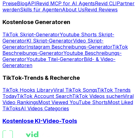
Preise
Blog
API
Revid MCP for AI Agents
Revid CLI
Partner
werden
Skills für Agenten
About Us
Revid Reviews
Kostenlose Generatoren
TikTok Skript-Generator
Youtube Shorts Skript-
Generator
KI Skript-Generator
Video Skript-
Generator
Instagram Beschreibungs-Generator
TikTok
Beschreibungs-Generator
Youtube Beschreibungs-
Generator
Youtube Titel-Generator
Bild- & Video-
Generatoren
TikTok-Trends & Recherche
TikTok Hooks Library
Viral TikTok Songs
TikTok Trends
Today
TikTok Account Search
TikTok Videos suchen
Viral
Video Rankings
Most Viewed YouTube Shorts
Most Liked
TikToks
AI Videos Categories
Kostenlose KI-Video-Tools