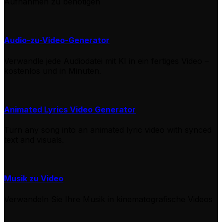
Aufnahmen zu benötigen
Audio-zu-Video-Generator
Verwandle jede Audiodatei mit KI in ein fertiges Video –
kostenlos und in Minuten.
Animated Lyrics Video Generator
Turn any song into an animated lyric video with synced
text and visuals.
Musik zu Video
Verwandeln Sie Ihre Musik in kinematografische Videos