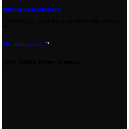
AI Lyrics Video Generator
Transform your lyrics into a complete music video with
AI
Alle Tools anzeigen
n und Teilen Ihres Videos
 hilft Ihnen, diese problemlos für Ihre eigenen Videos anz
tung