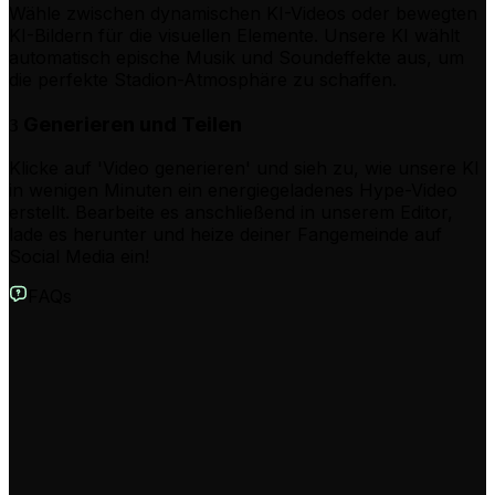
Wähle zwischen dynamischen KI-Videos oder bewegten
KI-Bildern für die visuellen Elemente. Unsere KI wählt
automatisch epische Musik und Soundeffekte aus, um
die perfekte Stadion-Atmosphäre zu schaffen.
Generieren und Teilen
3
Klicke auf 'Video generieren' und sieh zu, wie unsere KI
in wenigen Minuten ein energiegeladenes Hype-Video
erstellt. Bearbeite es anschließend in unserem Editor,
lade es herunter und heize deiner Fangemeinde auf
Social Media ein!
FAQs
Was ist der KI Game Day Hype-Video-Generator?
Unser KI Game Day Hype-Video-Generator ist ein Tool,