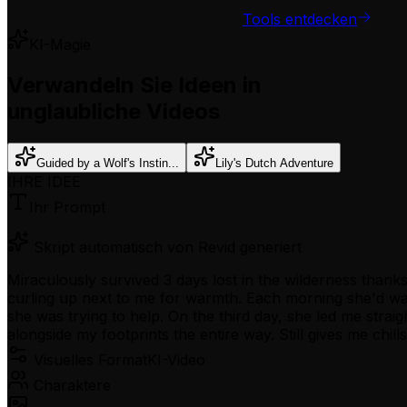
Tools entdecken
KI-Magie
Verwandeln Sie Ideen in
unglaubliche Videos
Guided by a Wolf's Instin...
Lily's Dutch Adventure
IHRE IDEE
Ihr Prompt
Skript automatisch von Revid generiert
Miraculously survived 3 days lost in the wilderness thanks
curling up next to me for warmth. Each morning she'd wai
she was trying to help. On the third day, she led me strai
alongside my footprints the entire way. Still gives me chil
Visuelles Format
KI-Video
Charaktere