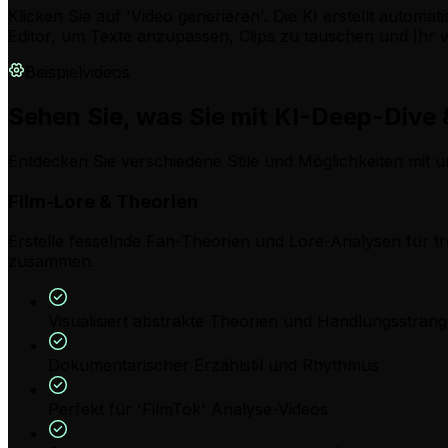
Klicken Sie auf 'Video generieren'. Die KI erstellt auto
Editor, um Texte anzupassen, Clips zu tauschen und Ihr v
Beispielvideos
Sehen Sie, was Sie mit KI-Deep-Dive 
Entdecken Sie verschiedene Stile und Möglichkeiten mit 
Film-Lore & Theorien
Erstelle fesselnde Fan-Theorien und Lore-Analysen für tre
zusammen.
Visualisiert abstrakte Theorien und Handlungssträn
Dokumentarischer Erzählstil und Rhythmus
Perfekt für 'FilmTok' Analyse-Videos