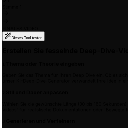
Stimme 1
FINALES VIDEO
Dieses Tool testen
Erstellen Sie fesselnde Deep-Dive-Vid
Thema oder Theorie eingeben
1
Geben Sie das Thema für Ihren Deep Dive ein. Ob es sich u
unser KI-Deep-Dive-Generator verwandelt Ihre Idee in ein
Stil und Dauer anpassen
2
Wählen Sie die gewünschte Länge (30 bis 180 Sekunden) für 
Videos' für realistische Dokumentationen oder 'Bewegte KI-
Generieren und Verfeinern
3