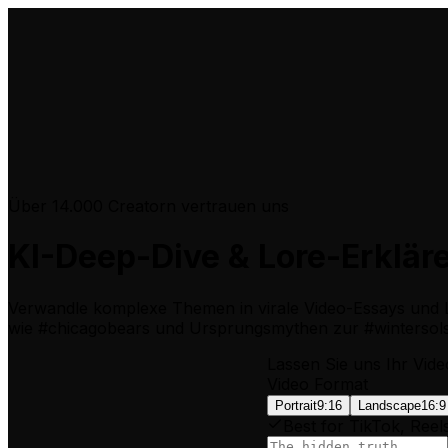
Über 14.000 Creatorn vertrauen uns
KI-Deep-Dive & Lore-Erklär
Verwandle komplexe Themen in virale Video-Essays und Lo
wie #chicagobears und Ursprungsmythen zur #wintersols
Lassen Sie uns Ihr Vide
Video Format
Portrait
9:16
Landscape
16:9
Best for TikTok, Reel