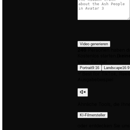
Video generieren
246
Personen haben di
Kostenlos starten.
(
kein
Video Format
Portrait
9:16
Landscape
16:9
Best for TikTok, Reel
Ausgabebeispiel
Ähnliche Tools, die Ihn
KI-Filmersteller
oder entdecken Sie uns