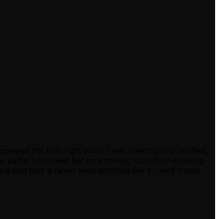
peared the first night when I was freezing and terrified,
r paths. I followed her instinctively, somehow knowing
rs said they'd never seen anything like it - wolf tracks