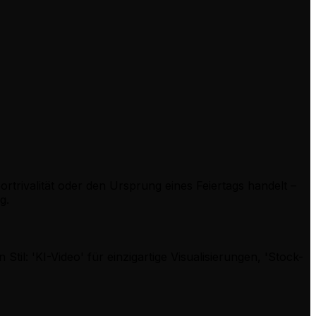
rtrivalität oder den Ursprung eines Feiertags handelt –
g.
til: 'KI-Video' für einzigartige Visualisierungen, 'Stock-