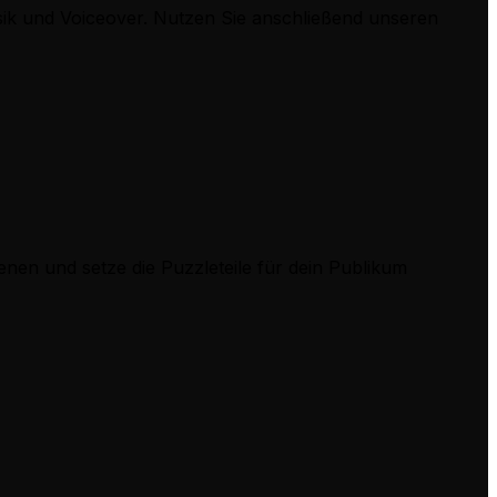
Musik und Voiceover. Nutzen Sie anschließend unseren
enen und setze die Puzzleteile für dein Publikum