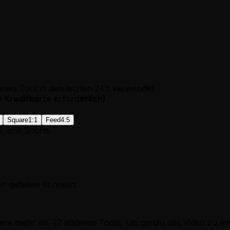
eses Tool in den letzten 24h verwendet
e Kreditkarte erforderlich
)
Square
1:1
Feed
4:5
s, and Shorts.
en gefallen könnten:
ere mehr als 42 anderen Tools, um genau das Video zu ers