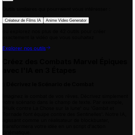
Outils similaires qui pourraient vous intéresser :
Créateur de Films IA
Anime Video Generator
ou explorez nos plus de 42 outils pour créer
exactement la vidéo que vous souhaitez
Explorer nos outils
Créez des Combats Marvel Épiques
avec l'IA en 3 Étapes
Décrivez le Scénario de Combat
1
Imaginez le combat de vos rêves. Décrivez simplement
votre scénario dans le champ de texte. Par exemple,
'Hulk contre La Chose sur la lune' ou 'Gambit et
Tornade font équipe contre des Sentinelles'. Notre IA,
agissant comme un réalisateur de blockbuster,
transformera votre idée en un script d'action
cinématique.