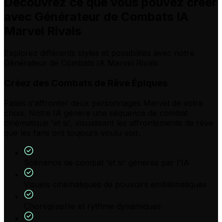
Découvrez ce que vous pouvez créer
avec Générateur de Combats IA
Marvel Rivals
Explorez différents styles et possibilités avec notre
Générateur de Combats IA Marvel Rivals
Créez des Combats de Rêve Épiques
Faites s'affronter deux personnages Marvel de votre
choix. Notre IA génère une séquence de combat
cinématique 'et si', visualisant les affrontements de rêve
que les fans ont toujours voulu voir.
Scénarios de combat 'et si' générés par l'IA
Visuels cinématiques de pouvoirs emblématiques
Chorégraphie et rythme dynamiques