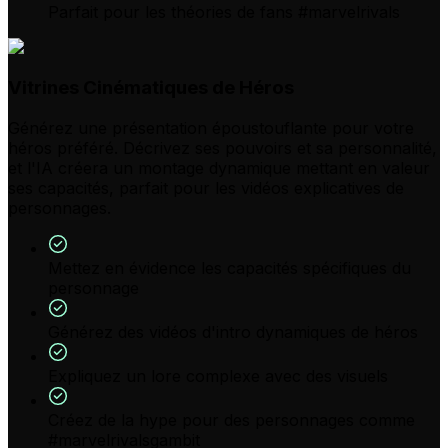
Parfait pour les théories de fans #marvelrivals
Vitrines Cinématiques de Héros
Générez une présentation époustouflante pour votre
héros préféré. Décrivez ses pouvoirs et sa personnalité,
et l'IA créera un montage dynamique mettant en valeur
ses capacités, parfait pour les vidéos explicatives de
personnages.
Mettez en évidence les capacités spécifiques du
personnage
Générez des vidéos d'intro dynamiques de héros
Expliquez un lore complexe avec des visuels
Créez de la hype pour des personnages comme
#marvelrivalsgambit