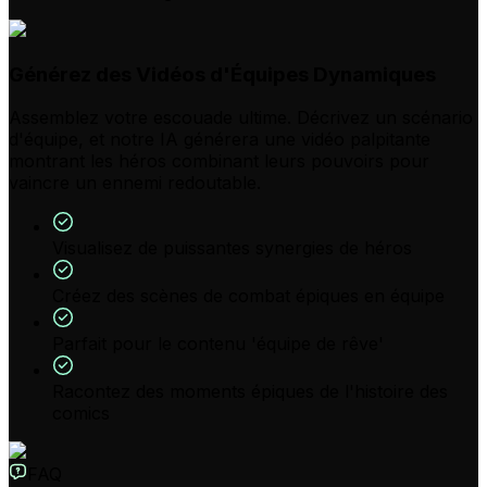
Générez des Vidéos d'Équipes Dynamiques
Assemblez votre escouade ultime. Décrivez un scénario
d'équipe, et notre IA générera une vidéo palpitante
montrant les héros combinant leurs pouvoirs pour
vaincre un ennemi redoutable.
Visualisez de puissantes synergies de héros
Créez des scènes de combat épiques en équipe
Parfait pour le contenu 'équipe de rêve'
Racontez des moments épiques de l'histoire des
comics
FAQ