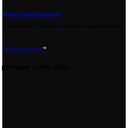
AI Lyrics Video Generator
Transform your lyrics into a complete music video with
AI
Voir tous les outils
 partager votre vidéo
s et vous aide à les adapter pour vos propres vidéos, sans