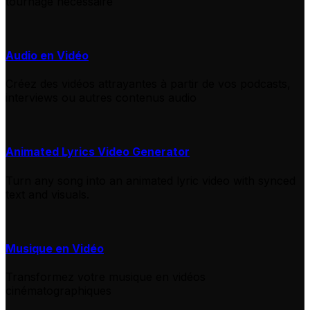
tournage nécessaire
Audio en Vidéo
Créez des vidéos attrayantes à partir de vos podcasts,
interviews ou autres contenus audio
Animated Lyrics Video Generator
Turn any song into an animated lyric video with synced
text and visuals.
Musique en Vidéo
Transformez votre musique en vidéos
cinématographiques