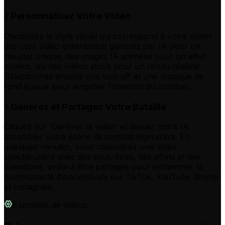
Personnalisez Votre Vidéo
2
Choisissez le style visuel qui correspond à votre vision :
des clips vidéo entièrement générés par IA pour un
résultat unique, des images IA animées pour un effet
comics, ou des vidéos stock pour un rendu réaliste.
Sélectionnez ensuite une voix off et une musique de
fond épique pour amplifier l'intensité du combat.
Générez et Partagez Votre Bataille
3
Cliquez sur 'Générer la vidéo' et laissez notre IA
assembler votre scène de combat légendaire. En
quelques minutes, vous obtiendrez une vidéo
spectaculaire avec des sous-titres, des effets et des
transitions, prête à être partagée pour enflammer la
communauté #marvelrivals sur TikTok, YouTube Shorts
et Instagram.
Exemples de vidéos