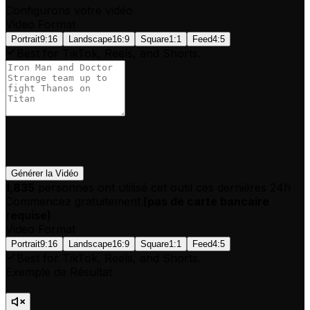
Configurons votre vidéo
Video Format
Portrait
9:16
Landscape
16:9
Square
1:1
Feed
4:5
Best for TikTok, Reels, and Shorts.
Générer la Vidéo
1,835
personnes ont utilisé cet outil ces dernières 24h
Commencez gratuitement.
(
pas de carte bancaire
requise
)
Video Format
Portrait
9:16
Landscape
16:9
Square
1:1
Feed
4:5
Best for TikTok, Reels, and Shorts.
Exemple de Résultat