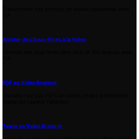
Transformez vos prompts en vidéos captivantes avec
l'IA
Ajouter des Sous-titres à la Vidéo
Générez des sous-titres dans plus de 100 langues avec
l'IA
PDF en Vidéo Brainrot
Transformez vos PDFs en vidéos virales à défilement
rapide qui captent l'attention
Texte en Vidéo Brainrot
Créez du contenu viral à défilement avec effets visuels