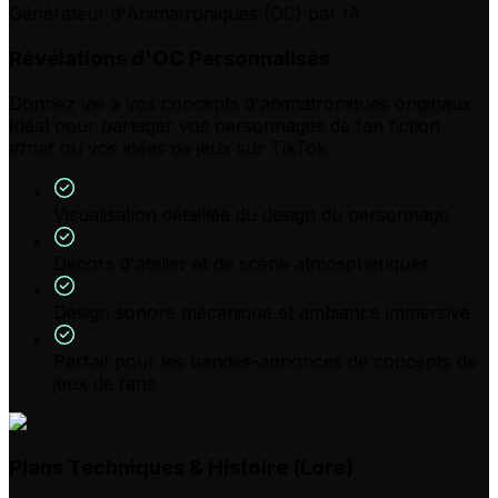
Générateur d'Animatroniques (OC) par IA
Révélations d'OC Personnalisés
Donnez vie à vos concepts d'animatroniques originaux.
Idéal pour partager vos personnages de fan fiction
#fnaf ou vos idées de jeux sur TikTok.
Visualisation détaillée du design du personnage
Décors d'atelier et de scène atmosphériques
Design sonore mécanique et ambiance immersive
Parfait pour les bandes-annonces de concepts de
jeux de fans
Plans Techniques & Histoire (Lore)