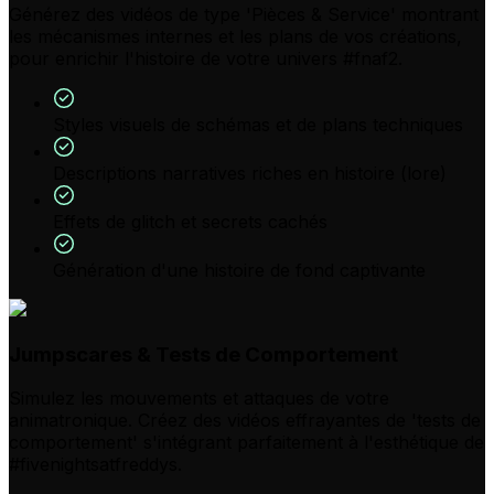
Générez des vidéos de type 'Pièces & Service' montrant
les mécanismes internes et les plans de vos créations,
pour enrichir l'histoire de votre univers #fnaf2.
Styles visuels de schémas et de plans techniques
Descriptions narratives riches en histoire (lore)
Effets de glitch et secrets cachés
Génération d'une histoire de fond captivante
Jumpscares & Tests de Comportement
Simulez les mouvements et attaques de votre
animatronique. Créez des vidéos effrayantes de 'tests de
comportement' s'intégrant parfaitement à l'esthétique de
#fivenightsatfreddys.