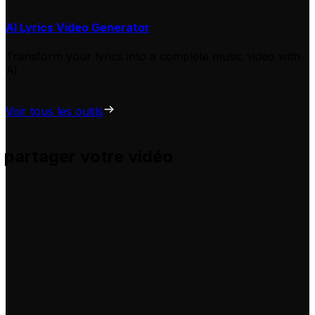
AI Lyrics Video Generator
Transform your lyrics into a complete music video with
AI
Voir tous les outils
 partager votre vidéo
s et vous aide à les adapter pour vos propres vidéos, sans