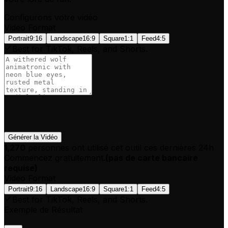
Configurons votre vidéo
Video Format
Portrait
9:16
Landscape
16:9
Square
1:1
Feed
4:5
Best for TikTok, Reels, and Shorts.
Générer la Vidéo
1,270
personnes ont utilisé cet outil ces dernières 24h
Commencez gratuitement.
(
pas de carte bancaire
requise
)
Video Format
Portrait
9:16
Landscape
16:9
Square
1:1
Feed
4:5
Best for TikTok, Reels, and Shorts.
Exemple de Résultat