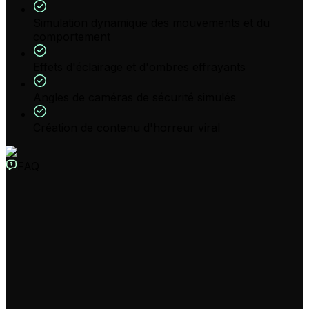
Simulation dynamique des mouvements et du
comportement
Effets d'éclairage et d'ombres effrayants
Angles de caméras de sécurité simulés
Création de contenu d'horreur viral
FAQ
Qu'est-ce que le Créateur d'Animatronique IA de Revid ?
Notre Créateur d'Animatronique IA est un outil
spécialisé pour les fans de jeux d'horreur et de Five