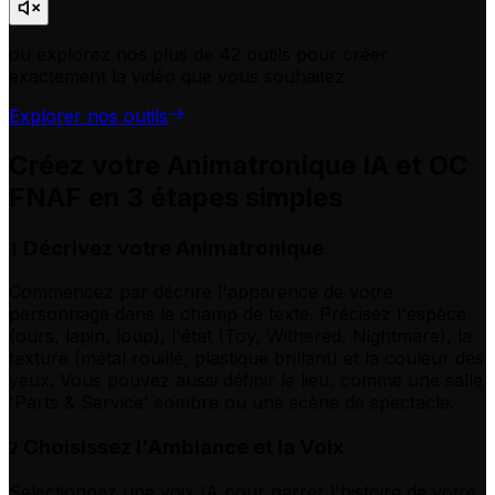
ou explorez nos plus de 42 outils pour créer
exactement la vidéo que vous souhaitez
Explorer nos outils
Créez votre Animatronique IA et OC
FNAF en 3 étapes simples
Décrivez votre Animatronique
1
Commencez par décrire l'apparence de votre
personnage dans le champ de texte. Précisez l'espèce
(ours, lapin, loup), l'état (Toy, Withered, Nightmare), la
texture (métal rouillé, plastique brillant) et la couleur des
yeux. Vous pouvez aussi définir le lieu, comme une salle
'Parts & Service' sombre ou une scène de spectacle.
Choisissez l'Ambiance et la Voix
2
Sélectionnez une voix IA pour narrer l'histoire de votre