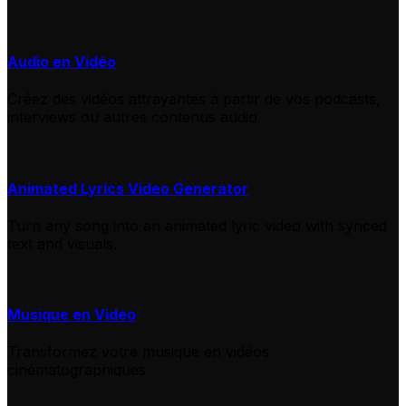
Audio en Vidéo
Créez des vidéos attrayantes à partir de vos podcasts,
interviews ou autres contenus audio
Animated Lyrics Video Generator
Turn any song into an animated lyric video with synced
text and visuals.
Musique en Vidéo
Transformez votre musique en vidéos
cinématographiques