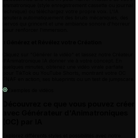
animatronique (style enregistrement cassette ou journal
technique) ou téléchargez votre propre voix. L'IA
ajoutera automatiquement des bruits mécaniques, des
servos qui grincent et une ambiance sonore d'horreur
pour renforcer l'immersion.
Générez et Révélez votre Création
3
Cliquez sur "Générer la vidéo" et laissez notre Créateur
d'Animatronique IA donner vie à votre concept. En
quelques minutes, obtenez une vidéo virale parfaite
pour TikTok ou YouTube Shorts, montrant votre OC
FNAF en action, ses blueprints ou un test de jumpscare.
Exemples de vidéos
Découvrez ce que vous pouvez créer
avec Générateur d'Animatroniques
(OC) par IA
Explorez différents styles et possibilités avec notre