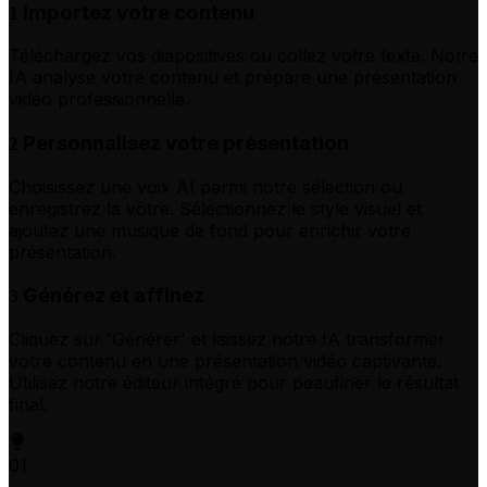
Importez votre contenu
1
Téléchargez vos diapositives ou collez votre texte. Notre
IA analyse votre contenu et prépare une présentation
vidéo professionnelle.
Personnalisez votre présentation
2
Choisissez une voix AI parmi notre sélection ou
enregistrez la vôtre. Sélectionnez le style visuel et
ajoutez une musique de fond pour enrichir votre
présentation.
Générez et affinez
3
Cliquez sur 'Générer' et laissez notre IA transformer
votre contenu en une présentation vidéo captivante.
Utilisez notre éditeur intégré pour peaufiner le résultat
final.
01