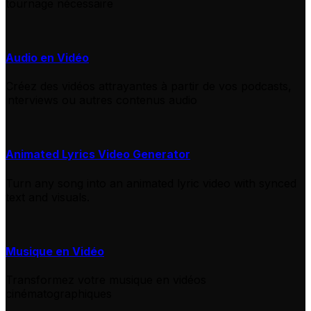
tournage nécessaire
Audio en Vidéo
Créez des vidéos attrayantes à partir de vos podcasts,
interviews ou autres contenus audio
Animated Lyrics Video Generator
Turn any song into an animated lyric video with synced
text and visuals.
Musique en Vidéo
Transformez votre musique en vidéos
cinématographiques