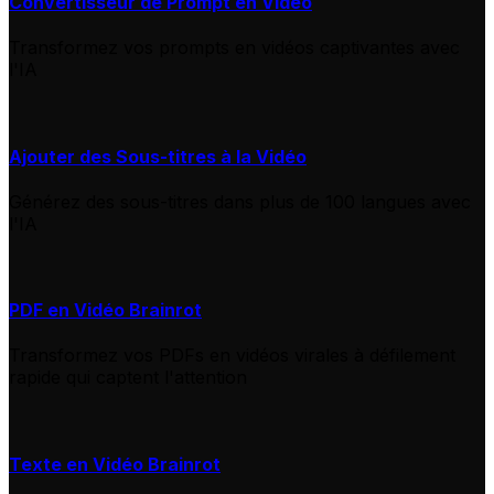
Convertisseur de Prompt en Vidéo
Transformez vos prompts en vidéos captivantes avec
l'IA
Ajouter des Sous-titres à la Vidéo
Générez des sous-titres dans plus de 100 langues avec
l'IA
PDF en Vidéo Brainrot
Transformez vos PDFs en vidéos virales à défilement
rapide qui captent l'attention
Texte en Vidéo Brainrot