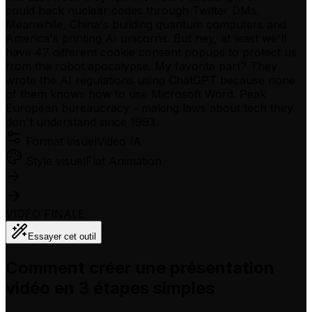
could hack nuclear codes through Twitter DMs.
Meanwhile, China's building quantum computers and
America's printing AI unicorns. But hey, at least we'll
have 47 different cookie consent popups to protect us
from the robot apocalypse. My favorite part? They
wrote the AI regulations using ChatGPT because none
of them knows how to use Microsoft Word. Peak
European bureaucracy - making laws about tech they
don't understand since 1993.
Format visuel
Vidéo IA
Style visuel
Flat Animation
VIDÉO FINALE
Essayer cet outil
Comment créer une présentation
vidéo en 3 étapes simples