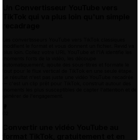
Un Convertisseur YouTube vers
TikTok qui va plus loin qu'un simple
recadrage
Les convertisseurs YouTube vers TikTok classiques
modifient le format et vous donnent un fichier. Revid va
plus loin. Collez votre URL YouTube et l'IA identifie les
moments forts de la vidéo, les découpe
automatiquement, ajoute des sous-titres et formate le
tout pour le flux vertical de TikTok en une seule étape.
Le résultat n'est pas juste une vidéo YouTube recadrée
— c'est un clip prêt pour TikTok, construit autour des
moments les plus susceptibles de capter l'attention et de
générer de l'engagement.
02
Convertir une vidéo YouTube au
format TikTok, gratuitement et en