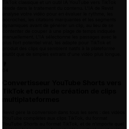
TikTok classique et un outil IA YouTube vers TikTok
réside dans le traitement du contenu. L'IA de Revid
analyse votre vidéo pour en évaluer le rythme, les
accroches, les citations marquantes et les segments
dynamiques avant de générer un clip, au lieu de se
contenter de couper à une plage de temps indiquée
manuellement. L'IA sélectionne les passages avec le
plus fort potentiel viral, les adapte pour TikTok et
produit des clips qui semblent natifs à la plateforme
plutôt que de simples extraits d'une vidéo plus longue.
04
Convertisseur YouTube Shorts vers
TikTok et outil de création de clips
multiplateformes
Revid gère la conversion dans tous les sens : des vidéos
YouTube complètes aux clips TikTok, du format
YouTube Shorts au format TikTok, et de n'importe quel