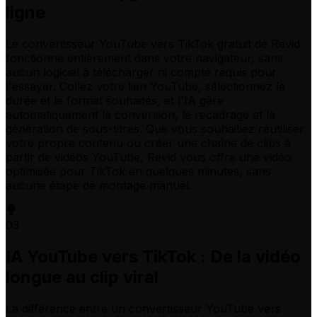
ligne
Le convertisseur YouTube vers TikTok gratuit de Revid
fonctionne entièrement dans votre navigateur, sans
aucun logiciel à télécharger ni compte requis pour
l'essayer. Collez votre lien YouTube, sélectionnez la
durée et le format souhaités, et l'IA gère
automatiquement la conversion, le recadrage et la
génération de sous-titres. Que vous souhaitiez réutiliser
votre propre contenu ou créer une chaîne de clips à
partir de vidéos YouTube, Revid vous offre une vidéo
optimisée pour TikTok en quelques minutes, sans
aucune étape de montage manuel.
03
IA YouTube vers TikTok : De la vidéo
longue au clip viral
La différence entre un convertisseur YouTube vers