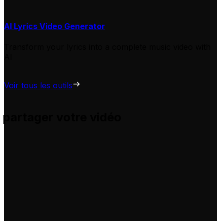
AI Lyrics Video Generator
Transform your lyrics into a complete music video with
AI
Voir tous les outils
 partager votre vidéo
s et vous aide à les adapter pour vos propres vidéos, sans