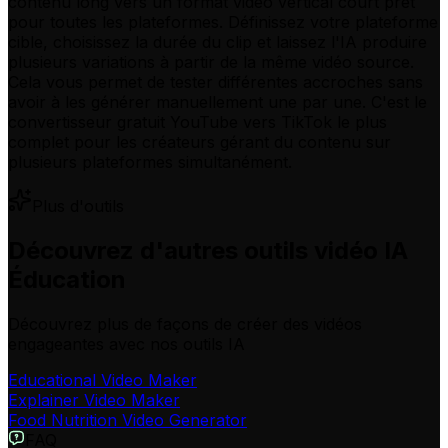
contenu long vers un format vidéo vertical court prêt
pour toutes les plateformes. Définissez votre plateforme
cible, choisissez la durée du clip et laissez l'IA produire
plusieurs variations à partir de la même vidéo source.
Cela vous permet de tester différentes accroches sans
avoir à les générer manuellement une par une. C'est le
convertisseur gratuit YouTube vers TikTok le plus
complet pour les créateurs gérant du contenu sur
plusieurs plateformes simultanément.
Plus d'outils
Découvrez d'autres outils vidéo IA
Éducation
Découvrez plus de façons de créer des vidéos
engageantes avec nos outils IA
Educational Video Maker
Explainer Video Maker
Food Nutrition Video Generator
FAQ