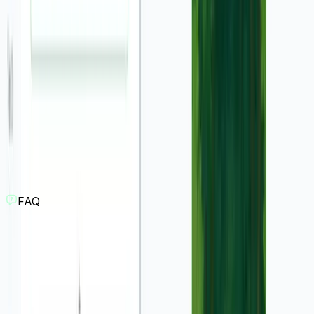
engageantes avec nos outils IA
Website Review Video
Product Hunt Launch AI Video Generator
Article to Video
Ad Generator
UGC Ad Generator
Create Product Videos from websites
Create Video for Amazon Products
Create Product Videos for Shopify
Create Business Animation Videos
PDF to Video
Real Estate Marketing Video
Blog to Video Converter
FAQ
Qu'est-ce que l'outil de conversion de capture d'écran en
vidéo publicitaire ?