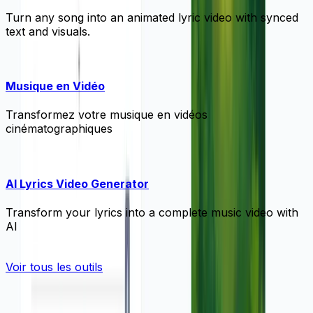
Turn any song into an animated lyric video with synced
text and visuals.
Musique en Vidéo
Transformez votre musique en vidéos
cinématographiques
AI Lyrics Video Generator
Transform your lyrics into a complete music video with
AI
Voir tous les outils
 partager votre vidéo