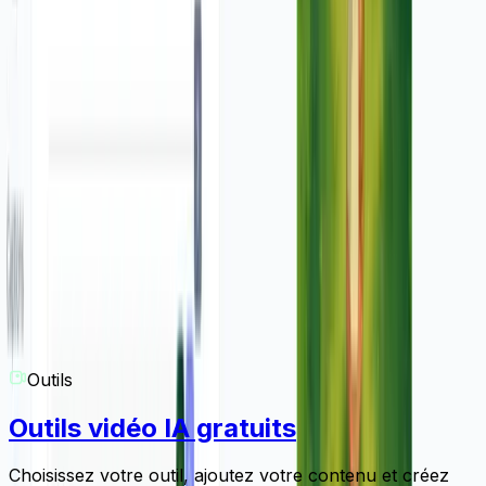
Comment puis-je obtenir de l'aide si j'ai des questions
supplémentaires ?
Notre équipe d'assistance est là pour vous aider ! Si
vous avez des questions sur l'utilisation de l'outil de
conversion de capture d'écran en vidéo publicitaire ou
sur tout autre aspect de Revid.AI, n'hésitez pas à nous
contacter par email à
hello@revid.ai
. Nous vous
répondrons dans les plus brefs délais pour vous aider à
tirer le meilleur parti de nos outils.
Outils
Outils vidéo IA gratuits
Choisissez votre outil, ajoutez votre contenu et créez