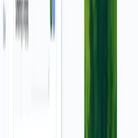
Comment transformer une capture
d'écran en vidéo publicitaire en 3
étapes simples
Téléchargez votre capture d'écran
1
Commencez par télécharger votre capture d'écran ou
image de produit. Notre outil accepte différents formats
d'image et s'adapte automatiquement pour créer une
vidéo publicitaire de qualité professionnelle.