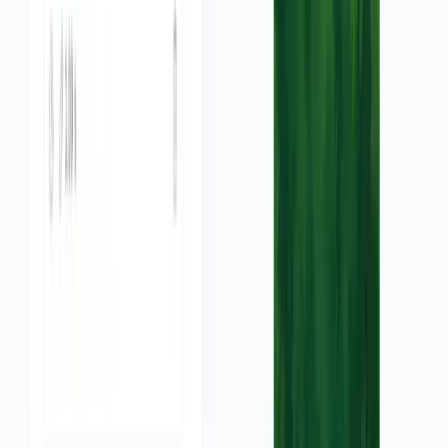
 codes pour rédiger vos scripts.
et à notre IA
ous inspirer
e en vidéo