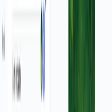
Notre technologie d'IA analyse votre image pour
identifier les éléments clés, puis applique des effets de
mouvement, des transitions, des zooms et des
animations pour donner vie à votre capture d'écran. Elle
peut mettre en évidence des fonctionnalités spécifiques,
créer des effets de profondeur et ajouter des éléments
visuels complémentaires pour maximiser l'impact de
votre message publicitaire.
Puis-je ajouter du texte et une voix off à ma vidéo ?
Absolument ! Vous pouvez ajouter du texte
promotionnel qui apparaîtra comme sous-titres ou
superpositions dans votre vidéo. Notre outil propose
également une bibliothèque de voix IA réalistes dans
plusieurs langues, ou vous pouvez télécharger votre
propre enregistrement vocal. Ces éléments permettent
de renforcer votre message et d'améliorer l'engagement
des spectateurs.
Quels formats de vidéo sont disponibles ?