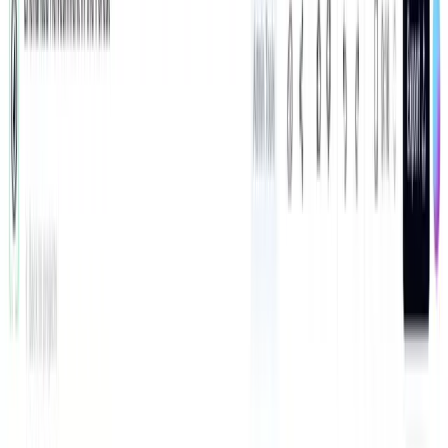
Configurons votre vidéo
Video Format
Portrait
9:16
Landscape
16:9
Square
1:1
Feed
4:5
Best for TikTok, Reels, and Shorts.
Générer la Vidéo
2,538
personnes ont utilisé cet outil ces dernières 24h
Commencez gratuitement.
(
pas de carte bancaire
requise
)
Video Format
Portrait
9:16
Landscape
16:9
Square
1:1
Feed
4:5
Best for TikTok, Reels, and Shorts.
Exemple de Résultat