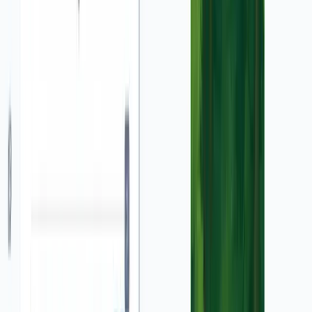
Notre outil de conversion de capture d'écran en vidéo
publicitaire utilise l'intelligence artificielle pour
transformer vos images statiques en vidéos publicitaires
dynamiques et professionnelles. Idéal pour les
marketeurs, entrepreneurs et créateurs de contenu qui
souhaitent promouvoir leurs produits ou services sans
compétences techniques en montage vidéo.
Quels types de captures d'écran puis-je utiliser ?
Vous pouvez utiliser pratiquement n'importe quel type
de capture d'écran : interfaces d'applications, sites web,
produits e-commerce, tableaux de bord, présentations,
ou toute autre image que vous souhaitez transformer en
vidéo promotionnelle. Notre IA s'adapte à différents
formats et styles d'images pour créer des vidéos
publicitaires pertinentes.
Comment l'IA anime-t-elle mes captures d'écran ?