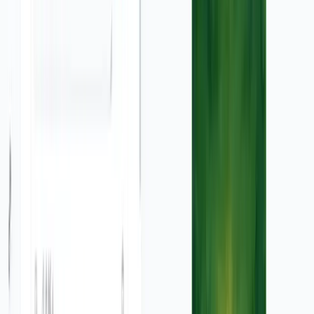
Notre outil propose trois formats principaux : vertical
(9:16) idéal pour TikTok, Instagram Reels et Stories ;
horizontal (16:9) parfait pour YouTube et les publicités
web ; et carré (1:1) optimisé pour les fils d'actualité
Instagram et Facebook. Choisissez le format qui
correspond le mieux à vos plateformes cibles pour
maximiser l'impact de votre publicité.
Combien de temps faut-il pour créer une vidéo publicitaire ?
La génération d'une vidéo publicitaire à partir de votre
capture d'écran ne prend généralement que quelques
minutes. Le temps exact dépend de la complexité de
votre image et des personnalisations que vous ajoutez.
Une fois la vidéo générée, vous pouvez l'affiner dans
notre éditeur intégré avant de la télécharger.
Puis-je modifier ma vidéo après sa génération ?