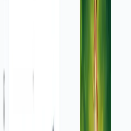
Absolument ! Les vidéos que vous créez avec notre outil
vous appartiennent entièrement et peuvent être utilisées
pour toutes vos campagnes marketing, publicités
payantes, présentations de produits, et autres
communications commerciales. Assurez-vous
simplement que vous disposez des droits nécessaires
pour les images que vous téléchargez.
Pour quelles plateformes ces vidéos publicitaires sont-elles
optimisées ?
Nos vidéos publicitaires sont optimisées pour toutes les
principales plateformes de médias sociaux et de
marketing, notamment Instagram, TikTok, Facebook,
YouTube, LinkedIn, Twitter, ainsi que pour les sites web,
les présentations et les emails marketing. Vous pouvez
choisir le format qui convient le mieux à votre
plateforme cible.