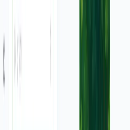
Personnalisez votre vidéo
2
Ajoutez du texte promotionnel, choisissez une voix off
parmi notre bibliothèque de voix IA, sélectionnez une
musique de fond et définissez le format de votre vidéo
(vertical, horizontal ou carré) selon la plateforme cible.
Générez et exportez
3
Cliquez sur 'Générer la vidéo' et notre IA transformera
votre capture d'écran statique en une vidéo publicitaire
dynamique et engageante. Une fois satisfait du résultat,
téléchargez votre vidéo et partagez-la sur vos réseaux
sociaux ou plateformes marketing.
Plus d'outils
Découvrez d'autres outils vidéo IA
Marketing
Découvrez plus de façons de créer des vidéos