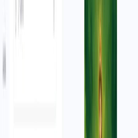
Oui ! Après la génération initiale, vous avez accès à
notre éditeur vidéo intuitif où vous pouvez ajuster la
durée des séquences, modifier le texte, changer la
musique de fond, ajuster les transitions et peaufiner
d'autres aspects de votre vidéo. Cela vous permet de
créer une publicité parfaitement adaptée à vos besoins
marketing.
Combien coûte l'utilisation de cet outil ?
Le coût dépend de votre forfait d'abonnement. Chaque
vidéo générée utilise un certain nombre de crédits, en
fonction de sa durée et des fonctionnalités utilisées.
Consultez notre page de tarification pour connaître les
détails des forfaits disponibles et le nombre de crédits
inclus. Nous proposons également un forfait gratuit
avec un nombre limité de crédits pour vous permettre
d'essayer l'outil.
Puis-je utiliser ces vidéos à des fins commerciales ?