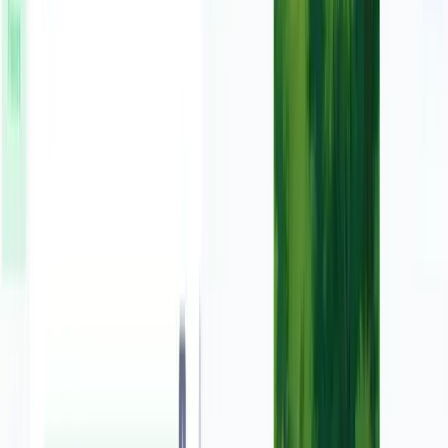
it's the easiest way to go viral Put app screenshots in Ma