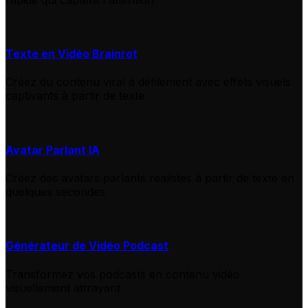
Texte en Vidéo Brainrot
Créez du contenu viral à défilement avec effets visuels
captivants à partir de texte
Avatar Parlant IA
Créez des avatars parlants réalistes à partir de texte en
quelques secondes
Générateur de Vidéo Podcast
Transformez vos podcasts en contenu vidéo
visuellement attrayant