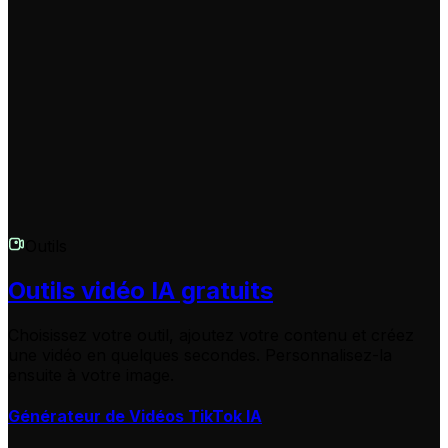
d'autres questions sur le Générateur de Résumés Love
Island ou sur un autre outil Revid.AI, n'hésitez pas à
contacter notre support client par e-mail à
hello@revid.ai
. Nous vous répondrons dans les plus
brefs délais.
Outils
Outils vidéo IA gratuits
Choisissez votre outil, ajoutez votre contenu et créez
une vidéo en quelques secondes. Personnalisez-la
ensuite à votre image.
Générateur de Vidéos TikTok IA