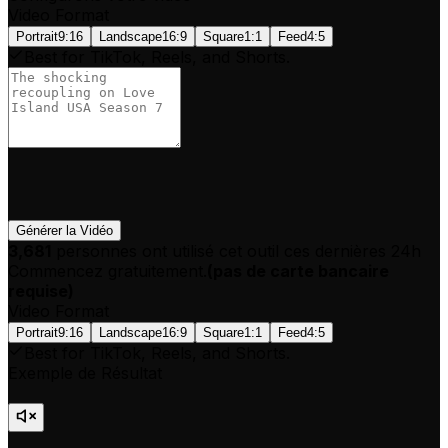
Video Format
Portrait
9:16
Landscape
16:9
Square
1:1
Feed
4:5
Best for TikTok, Reels, and Shorts.
Générer la Vidéo
3,681
personnes ont utilisé cet outil ces dernières 24h
Commencez gratuitement.
(
pas de carte bancaire
requise
)
Video Format
Portrait
9:16
Landscape
16:9
Square
1:1
Feed
4:5
Best for TikTok, Reels, and Shorts.
Exemple de Résultat