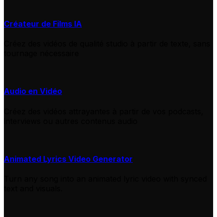
Créateur de Films IA
Créez des vidéos de qualité studio à partir de texte, sans
tournage nécessaire
Audio en Vidéo
Créez des vidéos attrayantes à partir de vos podcasts,
interviews ou autres contenus audio
Animated Lyrics Video Generator
Turn any song into an animated lyric video with synced
text and visuals.