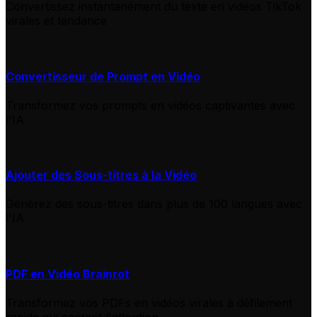
Convertissez instantanément du texte en vidéos TikTok
virales et tendance
Convertisseur de Prompt en Vidéo
Transformez vos prompts en vidéos captivantes avec
l'IA
Ajouter des Sous-titres à la Vidéo
Générez des sous-titres dans plus de 100 langues avec
l'IA
PDF en Vidéo Brainrot
Transformez vos PDFs en vidéos virales à défilement
rapide qui captent l'attention