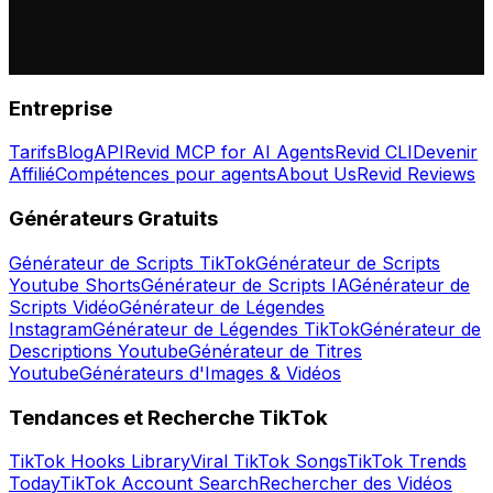
Entreprise
Tarifs
Blog
API
Revid MCP for AI Agents
Revid CLI
Devenir
Affilié
Compétences pour agents
About Us
Revid Reviews
Générateurs Gratuits
Générateur de Scripts TikTok
Générateur de Scripts
Youtube Shorts
Générateur de Scripts IA
Générateur de
Scripts Vidéo
Générateur de Légendes
Instagram
Générateur de Légendes TikTok
Générateur de
Descriptions Youtube
Générateur de Titres
Youtube
Générateurs d'Images & Vidéos
Tendances et Recherche TikTok
TikTok Hooks Library
Viral TikTok Songs
TikTok Trends
Today
TikTok Account Search
Rechercher des Vidéos