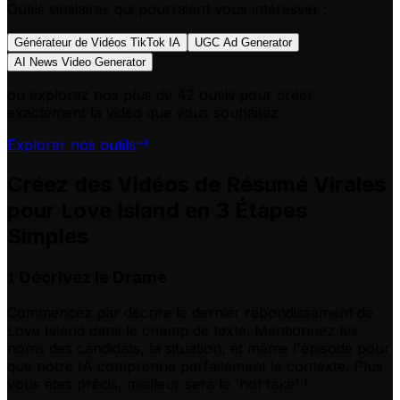
Outils similaires qui pourraient vous intéresser :
Générateur de Vidéos TikTok IA
UGC Ad Generator
AI News Video Generator
ou explorez nos plus de 42 outils pour créer
exactement la vidéo que vous souhaitez
Explorer nos outils
Créez des Vidéos de Résumé Virales
pour Love Island en 3 Étapes
Simples
Décrivez le Drame
1
Commencez par décrire le dernier rebondissement de
Love Island dans le champ de texte. Mentionnez les
noms des candidats, la situation, et même l'épisode pour
que notre IA comprenne parfaitement le contexte. Plus
vous êtes précis, meilleur sera le 'hot take' !