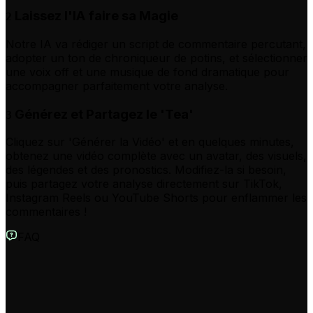
Laissez l'IA faire sa Magie
2
Notre IA va rédiger un script de commentaire percutant,
adopter un ton de chroniqueur de potins, et sélectionner
une voix off et une musique de fond dramatique pour
accompagner parfaitement votre analyse.
Générez et Partagez le 'Tea'
3
Cliquez sur 'Générer la Vidéo' et en quelques minutes,
obtenez une vidéo complète avec un avatar, des visuels,
des légendes et des pronostics. Modifiez-la si besoin,
puis partagez votre analyse directement sur TikTok,
Instagram Reels ou YouTube Shorts pour enflammer les
commentaires !
FAQ