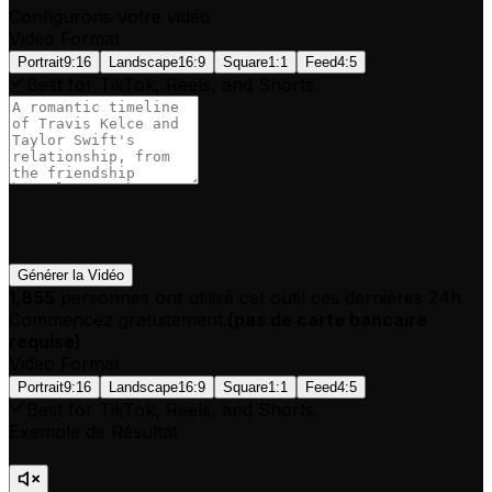
Configurons votre vidéo
Video Format
Portrait
9:16
Landscape
16:9
Square
1:1
Feed
4:5
Best for TikTok, Reels, and Shorts.
Générer la Vidéo
1,855
personnes ont utilisé cet outil ces dernières 24h
Commencez gratuitement.
(
pas de carte bancaire
requise
)
Video Format
Portrait
9:16
Landscape
16:9
Square
1:1
Feed
4:5
Best for TikTok, Reels, and Shorts.
Exemple de Résultat