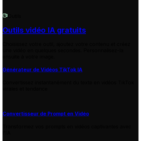
Outils
Outils vidéo IA gratuits
Choisissez votre outil, ajoutez votre contenu et créez
une vidéo en quelques secondes. Personnalisez-la
ensuite à votre image.
Générateur de Vidéos TikTok IA
Convertissez instantanément du texte en vidéos TikTok
virales et tendance
Convertisseur de Prompt en Vidéo
Transformez vos prompts en vidéos captivantes avec
l'IA