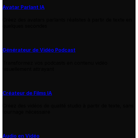
Avatar Parlant IA
Créez des avatars parlants réalistes à partir de texte en
quelques secondes
Générateur de Vidéo Podcast
Transformez vos podcasts en contenu vidéo
visuellement attrayant
Créateur de Films IA
Créez des vidéos de qualité studio à partir de texte, sans
tournage nécessaire
Audio en Vidéo