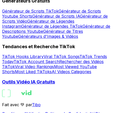
Générateurs Gratuits
Générateur de Scripts TikTok
Générateur de Scripts
Youtube Shorts
Générateur de Scripts IA
Générateur de
Scripts Vidéo
Générateur de Légendes
Instagram
Générateur de Légendes TikTok
Générateur de
Descriptions Youtube
Générateur de Titres
Youtube
Générateurs d'Images & Vidéos
Tendances et Recherche TikTok
TikTok Hooks Library
Viral TikTok Songs
TikTok Trends
Today
TikTok Account Search
Rechercher des Vidéos
TikTok
Viral Video Rankings
Most Viewed YouTube
Shorts
Most Liked TikToks
AI Videos Categories
Outils Vidéo IA Gratuits
Fait avec 💚 par
Tibo