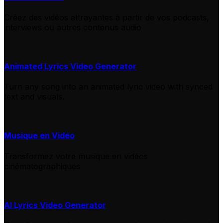
Créez des vidéos attrayantes à partir de vos podcasts,
interviews ou autres contenus audio
Animated Lyrics Video Generator
Turn any song into an animated lyric video with synced
text and visuals.
Musique en Vidéo
Transformez votre musique en vidéos
cinématographiques
AI Lyrics Video Generator