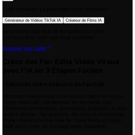
Outils similaires qui pourraient vous intéresser :
Générateur de Vidéos TikTok IA
Créateur de Films IA
ou explorez nos plus de 42 outils pour créer
exactement la vidéo que vous souhaitez
Explorer nos outils
Créez des Fan Edits Vidéo Viraux
avec l'IA en 3 Étapes Faciles
Décrivez Votre Scénario de Fan Edit
1
Racontez l'histoire que vous voulez mettre en scène.
Soyez descriptif : mentionnez les moments clés,
l'ambiance (romantique, dramatique, puissant), et tout
texte à afficher. Par exemple, décrivez la chronologie
d'une relation comme celle de Travis Kelce et Taylor
Swift pour créer un montage vidéo captivant.