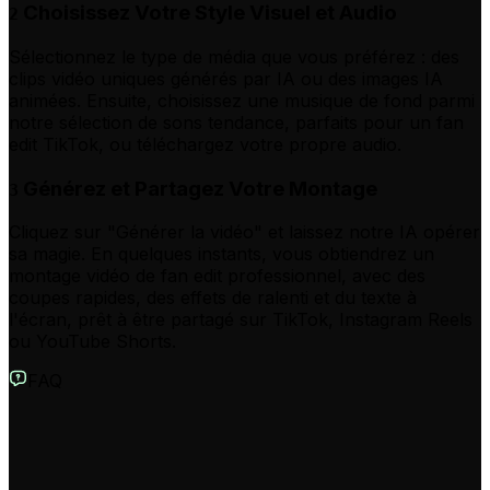
Choisissez Votre Style Visuel et Audio
2
Sélectionnez le type de média que vous préférez : des
clips vidéo uniques générés par IA ou des images IA
animées. Ensuite, choisissez une musique de fond parmi
notre sélection de sons tendance, parfaits pour un fan
edit TikTok, ou téléchargez votre propre audio.
Générez et Partagez Votre Montage
3
Cliquez sur "Générer la vidéo" et laissez notre IA opérer
sa magie. En quelques instants, vous obtiendrez un
montage vidéo de fan edit professionnel, avec des
coupes rapides, des effets de ralenti et du texte à
l'écran, prêt à être partagé sur TikTok, Instagram Reels
ou YouTube Shorts.
FAQ