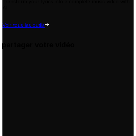
Transform your lyrics into a complete music video with
AI
Voir tous les outils
 partager votre vidéo
s et vous aide à les adapter pour vos propres vidéos, sans