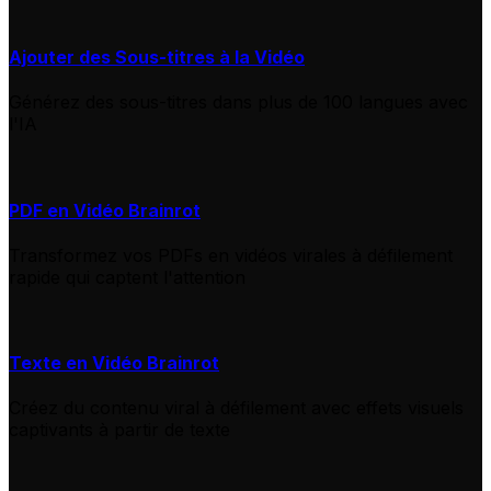
Ajouter des Sous-titres à la Vidéo
Générez des sous-titres dans plus de 100 langues avec
l'IA
PDF en Vidéo Brainrot
Transformez vos PDFs en vidéos virales à défilement
rapide qui captent l'attention
Texte en Vidéo Brainrot
Créez du contenu viral à défilement avec effets visuels
captivants à partir de texte