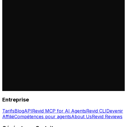
Entreprise
Tarifs
Blog
API
Revid MCP for AI Agents
Revid CLI
Devenir
Affilié
Compétences pour agents
About Us
Revid Reviews