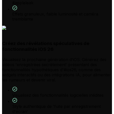
#appleleak
Effets granuleux, faible luminosité et caméra
tremblante
Créez des révélations spéculatives de
fonctionnalités iOS 26
Visualisez la prochaine génération d'iOS. Générez des
vidéos 'enregistrées secrètement' présentant des
fonctionnalités hypothétiques d'#ios26, comme des
widgets interactifs ou des intégrations IA, pour alimenter
les rumeurs et devenir viral.
Visualisez des fonctionnalités logicielles inédites
Style authentique de 'fuite par enregistrement
d'écran'