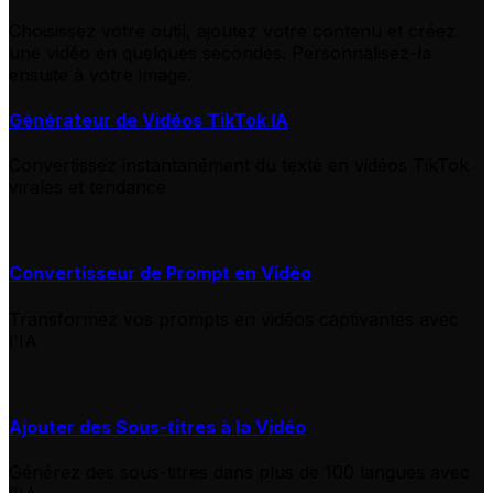
Choisissez votre outil, ajoutez votre contenu et créez
une vidéo en quelques secondes. Personnalisez-la
ensuite à votre image.
Générateur de Vidéos TikTok IA
Convertissez instantanément du texte en vidéos TikTok
virales et tendance
Convertisseur de Prompt en Vidéo
Transformez vos prompts en vidéos captivantes avec
l'IA
Ajouter des Sous-titres à la Vidéo
Générez des sous-titres dans plus de 100 langues avec