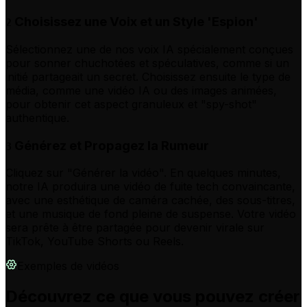
Choisissez une Voix et un Style 'Espion'
2
Sélectionnez une de nos voix IA spécialement conçues
pour sonner chuchotées et spéculatives, comme si un
initié partageait un secret. Choisissez ensuite le type de
média, comme une vidéo IA ou des images animées,
pour obtenir cet aspect granuleux et "spy-shot"
authentique.
Générez et Propagez la Rumeur
3
Cliquez sur "Générer la vidéo". En quelques minutes,
notre IA produira une vidéo de fuite tech convaincante,
avec une esthétique de caméra cachée, des sous-titres,
et une musique de fond pleine de suspense. Votre vidéo
sera prête à être partagée pour devenir virale sur
TikTok, YouTube Shorts ou Reels.
Exemples de vidéos
Découvrez ce que vous pouvez créer