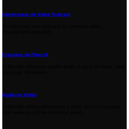
Générateur de Vidéo Podcast
Transformez vos podcasts en contenu vidéo
visuellement attrayant
Créateur de Films IA
Créez des vidéos de qualité studio à partir de texte, sans
tournage nécessaire
Audio en Vidéo
Créez des vidéos attrayantes à partir de vos podcasts,
interviews ou autres contenus audio