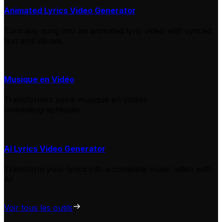
Animated Lyrics Video Generator
Turn any song into an animated lyric video with synced
text and visuals.
Musique en Vidéo
Transformez votre musique en vidéos
cinématographiques
AI Lyrics Video Generator
Transform your lyrics into a complete music video with
AI
Voir tous les outils