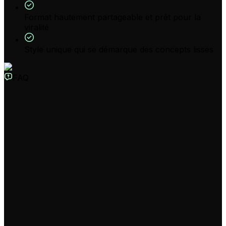
Format hautement partageable et prêt pour la
viralité
Style unique qui se démarque des concepts lisses
FAQ
Qu'est-ce que le Générateur de Vidéo de Fuite Tech IA ?
C'est un outil IA spécialisé conçu pour créer
instantanément des vidéos de "fausses fuites" tech
réalistes et virales. Décrivez simplement une rumeur,
comme une nouvelle fonctionnalité pour
l'#iphone17promax ou #ios26, et notre IA génère une
vidéo de style "spy-shot" granuleuse, avec une voix off
chuchotée, parfaite pour les chaînes de rumeurs tech