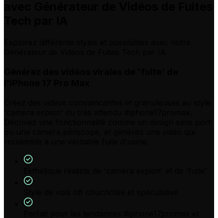
avec Générateur de Vidéos de Fuites
Tech par IA
Explorez différents styles et possibilités avec notre
Générateur de Vidéos de Fuites Tech par IA
Générez des vidéos virales de 'fuite' de
l'iPhone 17 Pro Max
Créez des vidéos convaincantes et granuleuses au style
'caméra espion' du très attendu #iphone17promax.
Décrivez une fonctionnalité comme un design sans port
ou une caméra périscope, et générez une vidéo qui
ressemble à une véritable fuite d'usine.
Esthétique réaliste de 'caméra espion' et de 'fuite'
Style de voix off chuchotée et spéculative
Parfait pour les tendances #iphone17promax et