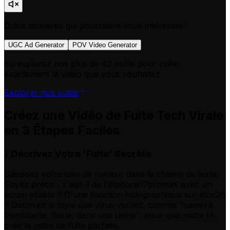
Outils similaires qui pourraient vous intéresser :
UGC Ad Generator
POV Video Generator
ou explorez nos plus de 42 outils pour créer
exactement la vidéo que vous souhaitez
Explorer nos outils
Créez une Vidéo de Fuite Tech Virale
en 3 Étapes Faciles
Décrivez Votre 'Fuite' Secrète
1
Saisissez votre idée de rumeur dans le champ de texte.
Soyez précis : s'agit-il de l'#iphone17promax avec un
écran pliable ? D'une fonction holographique sur #ios26
? Décrivez le style que vous voulez, comme "caméra
tremblante, floue, dans une usine", pour que notre IA
crée la vidéo de fuite parfaite.