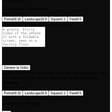
Configurons votre vidéo
Video Format
Portrait
9:16
Landscape
16:9
Square
1:1
Feed
4:5
Best for TikTok, Reels, and Shorts.
Générer la Vidéo
2,059
personnes ont utilisé cet outil ces dernières 24h
Commencez gratuitement.
(
pas de carte bancaire
requise
)
Video Format
Portrait
9:16
Landscape
16:9
Square
1:1
Feed
4:5
Best for TikTok, Reels, and Shorts.
Exemple de Résultat