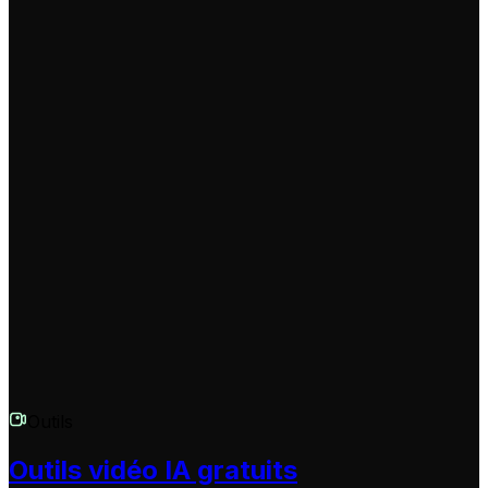
assurer qu'elle est parfaitement prête à créer le buzz.
Sur quelles plateformes puis-je partager ces vidéos ?
Ces vidéos sont conçues et optimisées pour les
plateformes de vidéos courtes comme TikTok, YouTube
Shorts et Instagram Reels. Le format vertical 9:16 est
idéal pour une visualisation sur mobile. L'esthétique
"caméra cachée" est particulièrement efficace sur ces
plateformes pour capter l'attention et susciter des
réactions.
Outils
Outils vidéo IA gratuits