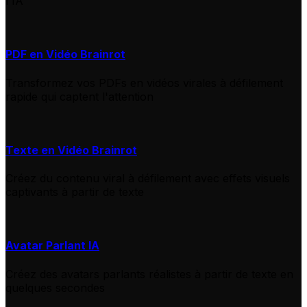
l'IA
PDF en Vidéo Brainrot
Transformez vos PDFs en vidéos virales à défilement
rapide qui captent l'attention
Texte en Vidéo Brainrot
Créez du contenu viral à défilement avec effets visuels
captivants à partir de texte
Avatar Parlant IA
Créez des avatars parlants réalistes à partir de texte en
quelques secondes