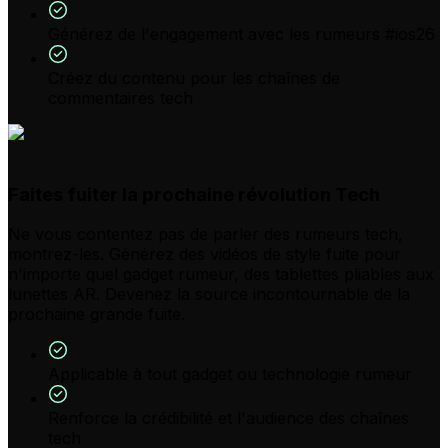
Générez de l'engagement avec les rumeurs #ios26
Créez du contenu pour les chaînes de
commentaires tech
Faites fuiter la prochaine révolution Tech
Ne vous contentez pas de parler des rumeurs tech,
montrez-les. Générez des vidéos de style fuite pour
n'importe quel gadget rumeur, des tablettes pliables aux
lunettes AR. Devenez la source incontournable de la
prochaine grande fuite.
Applicable à tout gadget ou technologie rumeur
Renforce la crédibilité et l'audience des chaînes
tech