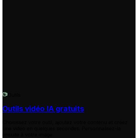
Nous sommes là pour vous aider ! Si vous avez d'autres
questions sur le Générateur de Vidéo de Motivation ou
sur toute autre fonctionnalité de Revid.AI, n'hésitez pas
à contacter notre équipe de support. Envoyez-nous un
e-mail à
hello@revid.ai
et nous vous répondrons dans
les plus brefs délais.
Outils
Outils vidéo IA gratuits
Choisissez votre outil, ajoutez votre contenu et créez
une vidéo en quelques secondes. Personnalisez-la
ensuite à votre image.