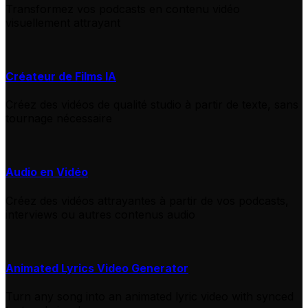
Transformez vos podcasts en contenu vidéo
visuellement attrayant
Créateur de Films IA
Créez des vidéos de qualité studio à partir de texte, sans
tournage nécessaire
Audio en Vidéo
Créez des vidéos attrayantes à partir de vos podcasts,
interviews ou autres contenus audio
Animated Lyrics Video Generator
Turn any song into an animated lyric video with synced