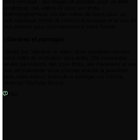
votre message : des images IA animées pour un effet
dynamique, des vidéos IA pour un rendu
cinématographique, ou des vidéos de stock pour un
look classique. Notre IA choisira la musique et la voix les
plus épiques pour correspondre à votre thème.
Générez et partagez
3
Cliquez sur 'Générer la vidéo' et en quelques minutes,
votre vidéo de motivation sera prête. Elle inclura des
visuels percutants, des sous-titres, des transitions et une
voix off puissante. Vous pourrez ensuite la peaufiner
dans notre éditeur avant de la partager sur TikTok,
Reels ou YouTube Shorts.
FAQ
À quoi sert le Générateur de Vidéo de Motivation IA ?