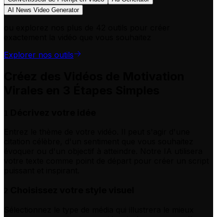
AI News Video Generator
ou explorez nos plus de 42 outils pour créer
exactement la vidéo que vous souhaitez
Explorer nos outils
Créez des Vidéos de Motivation
Virales en 3 Étapes Simples
Décrivez votre idée
1
Entrez le thème de votre vidéo. Il peut s'agir d'une
citation célèbre, d'un sentiment que vous souhaitez
évoquer ou d'un objectif à atteindre. Notre IA utilisera
votre texte comme point de départ pour créer un script
puissant et inspirant.
Choisissez votre style visuel
2
Sélectionnez le type de média qui illustrera le mieux