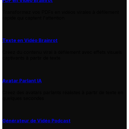
PDF en Vidéo Brainrot
Transformez vos PDFs en vidéos virales à défilement
rapide qui captent l'attention
Texte en Vidéo Brainrot
Créez du contenu viral à défilement avec effets visuels
captivants à partir de texte
Avatar Parlant IA
Créez des avatars parlants réalistes à partir de texte en
quelques secondes
Générateur de Vidéo Podcast