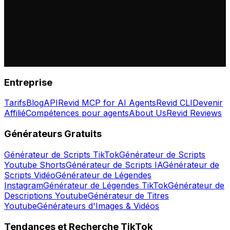
Entreprise
Tarifs
Blog
API
Revid MCP for AI Agents
Revid CLI
Devenir
Affilié
Compétences pour agents
About Us
Revid Reviews
Générateurs Gratuits
Générateur de Scripts TikTok
Générateur de Scripts
Youtube Shorts
Générateur de Scripts IA
Générateur de
Scripts Vidéo
Générateur de Légendes
Instagram
Générateur de Légendes TikTok
Générateur de
Descriptions Youtube
Générateur de Titres
Youtube
Générateurs d'Images & Vidéos
Tendances et Recherche TikTok