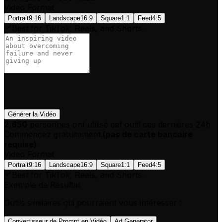
Video Format
Portrait
9:16
Landscape
16:9
Square
1:1
Feed
4:5
Best for TikTok, Reels, and Shorts.
Générer la Vidéo
2,650
personnes ont utilisé cet outil ces dernières 24h
Commencez gratuitement.
(
pas de carte bancaire
requise
)
Video Format
Portrait
9:16
Landscape
16:9
Square
1:1
Feed
4:5
Best for TikTok, Reels, and Shorts.
Exemple de Résultat
Outils similaires qui pourraient vous intéresser :
Convertisseur de Prompt en Vidéo
Ad Generator