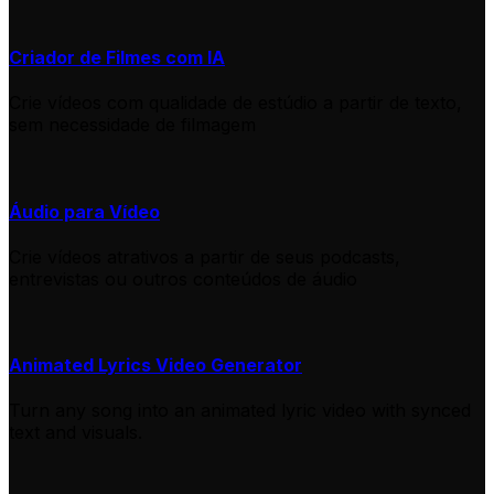
Criador de Filmes com IA
Crie vídeos com qualidade de estúdio a partir de texto,
sem necessidade de filmagem
Áudio para Vídeo
Crie vídeos atrativos a partir de seus podcasts,
entrevistas ou outros conteúdos de áudio
Animated Lyrics Video Generator
Turn any song into an animated lyric video with synced
text and visuals.