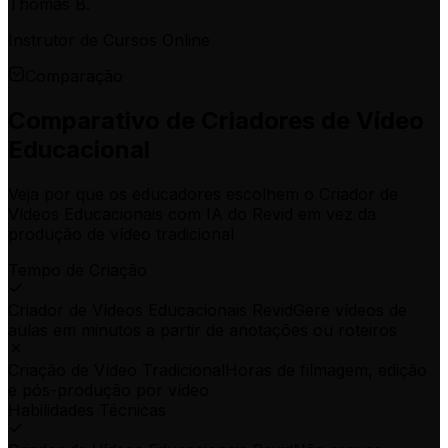
Thomas B.
Instrutor de Cursos Online
Comparação
Comparativo de Criadores de Vídeo
Educacional
Veja por que os educadores escolhem o Criador de
Vídeos Educacionais com IA do Revid em vez da
produção de vídeo tradicional
Tempo de Criação
Criador de Vídeos Educacionais Revid
Gere vídeos de
aulas em minutos a partir de anotações ou roteiros
Criação de Vídeo Tradicional
Horas de filmagem, edição
e pós-produção por vídeo
Habilidades Técnicas