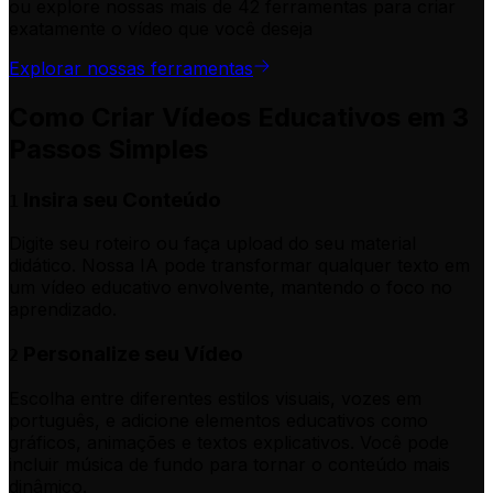
ou explore nossas mais de 42 ferramentas para criar
exatamente o vídeo que você deseja
Explorar nossas ferramentas
Como Criar Vídeos Educativos em 3
Passos Simples
Insira seu Conteúdo
1
Digite seu roteiro ou faça upload do seu material
didático. Nossa IA pode transformar qualquer texto em
um vídeo educativo envolvente, mantendo o foco no
aprendizado.
Personalize seu Vídeo
2
Escolha entre diferentes estilos visuais, vozes em
português, e adicione elementos educativos como
gráficos, animações e textos explicativos. Você pode
incluir música de fundo para tornar o conteúdo mais
dinâmico.