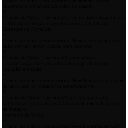
Criador de Vídeos Educacionais Revid
Não requer
experiência em edição de vídeo ou design
Criação de Vídeo Tradicional
Curva de aprendizado para
softwares de edição como Premiere ou Final Cut
Estrutura de Conteúdo
Criador de Vídeos Educacionais Revid
A IA estrutura as
aulas em narrativas lógicas com legendas
Criação de Vídeo Tradicional
Roteirização e
sincronização manuais para cada legenda e cena
Locução e Visuais
Criador de Vídeos Educacionais Revid
Narração e visuais
gerados por IA incluídos automaticamente
Criação de Vídeo Tradicional
Gravação separada,
contratação de locutores ou busca de mídia de banco
de imagens
Formatos de Saída
Criador de Vídeos Educacionais Revid
Exportação com