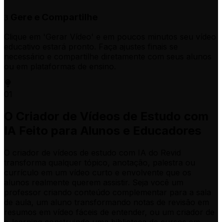
Gere e Compartilhe
3
Clique em 'Gerar Vídeo' e em poucos minutos seu vídeo
educativo estará pronto. Faça ajustes finais se
necessário e compartilhe diretamente com seus alunos
ou em plataformas de ensino.
01
O Criador de Vídeos de Estudo com
IA Feito para Alunos e Educadores
O criador de vídeos de estudo com IA do Revid
transforma qualquer tópico, anotação, palestra ou
currículo em um vídeo curto e envolvente que os
alunos realmente querem assistir. Seja você um
professor criando conteúdo complementar para a sala
de aula, um aluno transformando notas de revisão em
resumos em vídeo fáceis de entender, ou um criador de