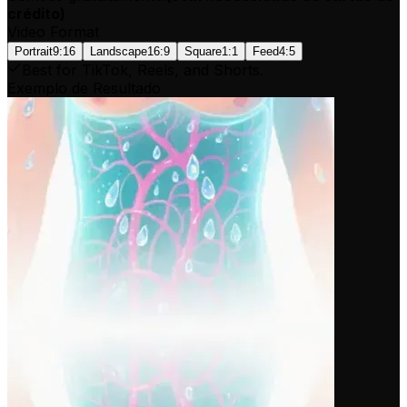
crédito
)
Video Format
Portrait
9:16
Landscape
16:9
Square
1:1
Feed
4:5
Best for TikTok, Reels, and Shorts.
Exemplo de Resultado