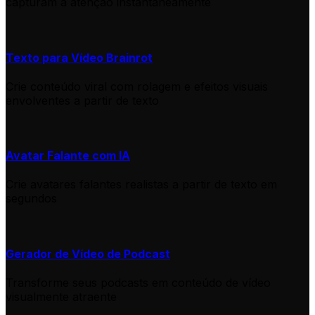
capturam a atenção instantaneamente
Texto para Vídeo Brainrot
Crie conteúdo viral com rolagem e efeitos visuais
envolventes a partir de texto
Avatar Falante com IA
Crie avatares falantes realistas a partir de texto em
segundos
Gerador de Vídeo de Podcast
Transforme seus podcasts em conteúdo de vídeo
visualmente atraente