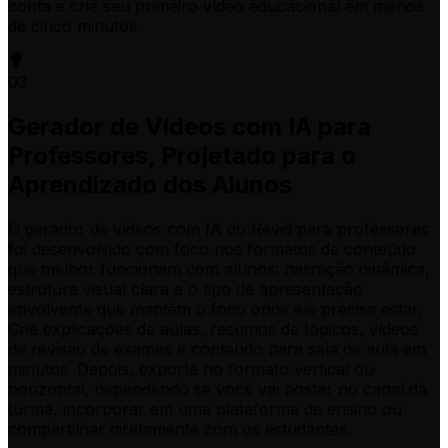
conta e crie seu primeiro vídeo educacional em menos
de cinco minutos.
03
Gerador de Vídeos com IA para
Professores, Projetado para o
Aprendizado dos Alunos
O gerador de vídeos com IA do Revid para professores
foi desenvolvido com foco nos formatos de conteúdo
que melhor funcionam com alunos: narração dinâmica,
estrutura visual clara e o tipo de apresentação
envolvente que mantém o foco onde ele precisa estar.
Crie explicações de aulas, resumos de tópicos, vídeos
de revisão de exames e conteúdo para sala de aula em
minutos. Depois, exporte no formato vertical ou
horizontal, dependendo se você vai postar no canal da
turma, incorporar em uma plataforma de ensino ou
compartilhar diretamente com os estudantes.