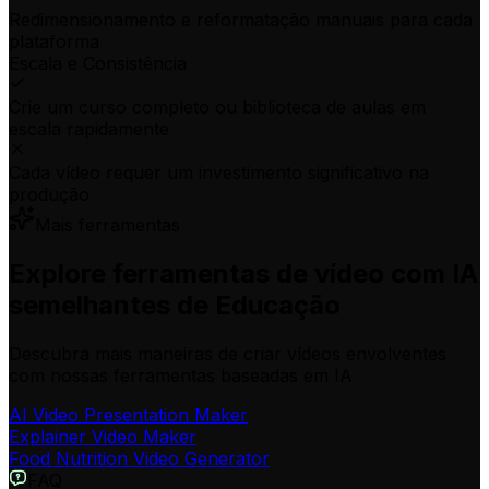
Redimensionamento e reformatação manuais para cada
plataforma
Escala e Consistência
Crie um curso completo ou biblioteca de aulas em
escala rapidamente
Cada vídeo requer um investimento significativo na
produção
Mais ferramentas
Explore ferramentas de vídeo com IA
semelhantes de Educação
Descubra mais maneiras de criar vídeos envolventes
com nossas ferramentas baseadas em IA
AI Video Presentation Maker
Explainer Video Maker
Food Nutrition Video Generator
FAQ