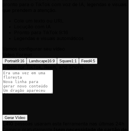
pronto para o TikTok com voz de IA, legendas e visuais
que prendem a atenção.
Cole um texto ou URL
Locução com IA
Pronto para TikTok 9:16
Legendas e visuais automáticos
Vamos configurar seu vídeo
Video Format
Portrait
9:16
Landscape
16:9
Square
1:1
Feed
4:5
Best for TikTok, Reels, and Shorts.
Gerar Vídeo
1,410
pessoas usaram esta ferramenta nas últimas 24h
Comece gratuitamente.
(
sem necessidade de cartão de