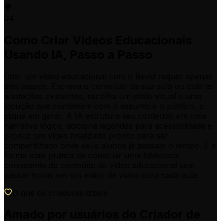
04
Como Criar Vídeos Educacionais
Usando IA, Passo a Passo
Criar um vídeo educacional com o Revid requer apenas
três passos. Escreva o conteúdo da sua aula ou cole as
anotações existentes, escolha um estilo visual e uma
locução que combinem com o assunto e o público, e
clique em gerar. A IA estrutura seu conteúdo em uma
narrativa lógica, adiciona legendas para acessibilidade e
produz um vídeo finalizado pronto para ser
compartilhado onde seus alunos já passam o tempo. É a
forma mais prática de construir uma biblioteca
consistente de conteúdo de vídeo educacional sem
passar horas em um editor de vídeo para cada aula.
O que os criadores dizem
Amado por usuários do Criador de