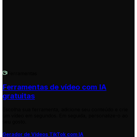
diferentes necessidades, incluindo opções para
professores individuais e instituições de ensino. Entre em
contato pelo
hello@revid.ai
para saber mais sobre
nossos planos educacionais especiais.
Ferramentas
Ferramentas de vídeo com IA
gratuitas
Escolha sua ferramenta, adicione seu conteúdo e crie
um vídeo em segundos. Em seguida, personalize-o ao
seu gosto.
Gerador de Vídeos TikTok com IA