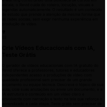
e-learning construindo uma biblioteca de cursos em
escala, o Revid cuida do roteiro, locução, visuais e
legendas automaticamente. O resultado é um conteúdo
de estudo que prende a atenção da mesma forma que
as redes sociais, sem exigir nenhuma experiência em
produção de vídeo.
02
Crie Vídeos Educacionais com IA,
Teste Grátis
O gerador de vídeos educacionais com IA gratuito do
Revid oferece a professores, tutores e educadores
independentes acesso a produções de vídeo com
qualidade profissional sem precisar de um grande
orçamento ou equipe técnica. Descreva o tópico da sua
aula, cole suas anotações ou envie um documento, e a
IA estrutura o conteúdo em um vídeo claro e
envolvente com narração e texto na tela que reforça o
aprendizado a cada etapa. Teste grátis sem precisar de