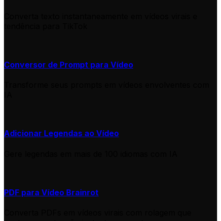
Converta texto instantaneamente em vídeos virais e
tendência para TikTok
Conversor de Prompt para Vídeo
Transforme seus prompts em vídeos envolventes com
IA
Adicionar Legendas ao Vídeo
Gere legendas em mais de 100 idiomas com IA
PDF para Vídeo Brainrot
Converta PDFs em vídeos virais com rolagem que