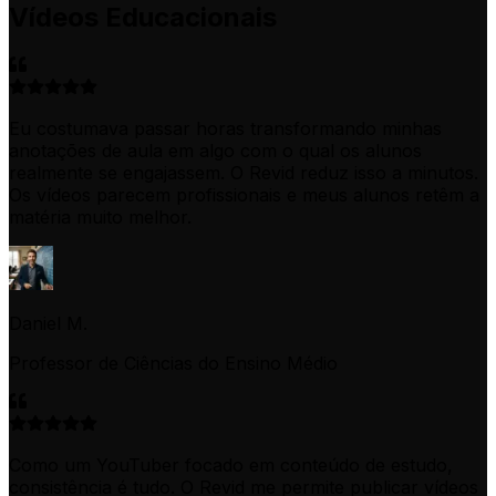
Vídeos Educacionais
Eu costumava passar horas transformando minhas
anotações de aula em algo com o qual os alunos
realmente se engajassem. O Revid reduz isso a minutos.
Os vídeos parecem profissionais e meus alunos retêm a
matéria muito melhor.
Daniel M.
Professor de Ciências do Ensino Médio
Como um YouTuber focado em conteúdo de estudo,
consistência é tudo. O Revid me permite publicar vídeos