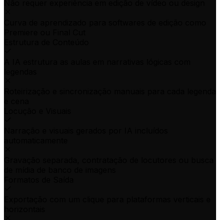
Não requer experiência em edição de vídeo ou design
Curva de aprendizado para softwares de edição como
Premiere ou Final Cut
Estrutura de Conteúdo
A IA estrutura as aulas em narrativas lógicas com
legendas
Roteirização e sincronização manuais para cada legenda
e cena
Locução e Visuais
Narração e visuais gerados por IA incluídos
automaticamente
Gravação separada, contratação de locutores ou busca
de mídia de banco de imagens
Formatos de Saída
Exportação com um clique para plataformas verticais e
horizontais