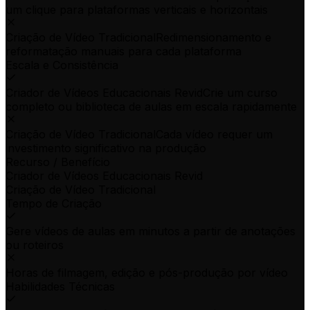
um clique para plataformas verticais e horizontais
Criação de Vídeo Tradicional
Redimensionamento e
reformatação manuais para cada plataforma
Escala e Consistência
Criador de Vídeos Educacionais Revid
Crie um curso
completo ou biblioteca de aulas em escala rapidamente
Criação de Vídeo Tradicional
Cada vídeo requer um
investimento significativo na produção
Recurso / Benefício
Criador de Vídeos Educacionais Revid
Criação de Vídeo Tradicional
Tempo de Criação
Gere vídeos de aulas em minutos a partir de anotações
ou roteiros
Horas de filmagem, edição e pós-produção por vídeo
Habilidades Técnicas