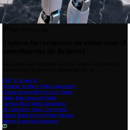
Mais ferramentas
Explore ferramentas de vídeo com IA
semelhantes de Brainrot
Descubra mais maneiras de criar vídeos envolventes
com nossas ferramentas baseadas em IA
PDF to Brainrot
Subway Surfers Video Generator
Create Minecraft Parkour Video
Static Background Video
Temple Run Video Generator
AI Satisfying Video Generator
Space Background Video Maker
Italian Brainrot Generator
FAQ