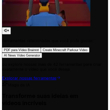
Ferramentas relacionadas que você pode gostar:
PDF para Vídeo Brainrot
Create Minecraft Parkour Video
AI News Video Generator
ou explore nossas mais de 42 ferramentas para criar
exatamente o vídeo que você deseja
Explorar nossas ferramentas
Magia da IA
Transforme suas ideias em
vídeos incríveis