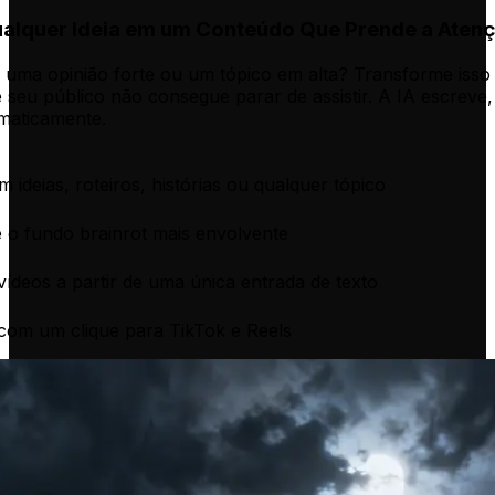
alquer Ideia em um Conteúdo Que Prende a Aten
, uma opinião forte ou um tópico em alta? Transforme is
ue seu público não consegue parar de assistir. A IA escreve
omaticamente.
 ideias, roteiros, histórias ou qualquer tópico
 o fundo brainrot mais envolvente
vídeos a partir de uma única entrada de texto
com um clique para TikTok e Reels