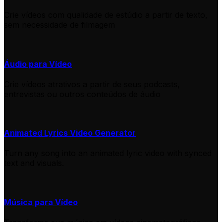
Crie vídeos com qualidade de estúdio a partir de texto,
sem necessidade de filmagem
Áudio para Vídeo
Crie vídeos atrativos a partir de seus podcasts,
entrevistas ou outros conteúdos de áudio
Animated Lyrics Video Generator
Turn any song into an animated lyric video with synced
text and visuals.
Música para Vídeo