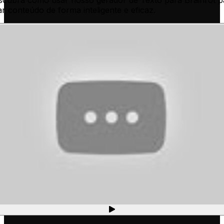
scubra como usar nosso gerador de Texto para Brainrot p
ar conteúdo de forma inteligente e eficaz.