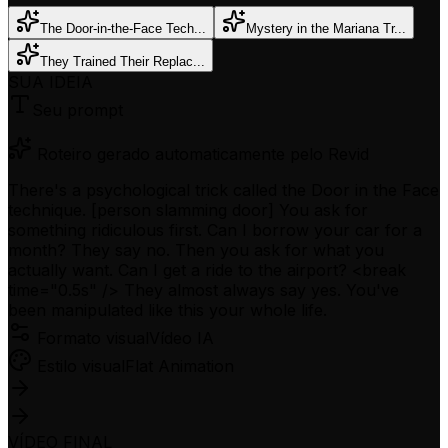
The Door-in-the-Face Tech...
Mystery in the Mariana Tr...
They Trained Their Replac...
SUA IDEIA
Seu prompt
Roteiro gerado automaticamente pelo Revid
There's a psychological trick called the Door in the Face
technique. [person slamming door] You ask for
something ridiculous first. Can I borrow your car for a
month? They say no. Then you ask for what you
actually want. Can I get a ride to the airport? <break
time="0.5s" /> They almost always say yes. You've
been manipulated like this your whole life.
Formato visual
Vídeo IA
Estilo visual
Flat Animation
VÍDEO FINAL