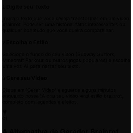
Digite seu Texto
1
Insira o texto que você deseja transformar em um vídeo
brainrot. Pode ser uma história, fatos interessantes ou
qualquer conteúdo que você queira compartilhar.
Escolha o Estilo
2
Selecione o fundo do seu vídeo (Subway Surfers,
Minecraft Parkour ou outros jogos populares) e escolha
uma voz AI para narrar seu texto.
Gere seu Vídeo
3
Clique em 'Gerar Vídeo' e aguarde alguns minutos
enquanto nossa IA cria seu vídeo viral estilo brainrot,
completo com legendas e efeitos.
01
A Alternativa de Gerador Brainrot