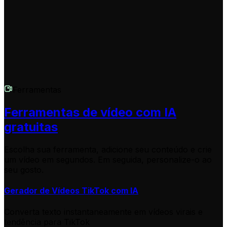
conformidade com nossas diretrizes de uso.
Ferramentas
Ferramentas de vídeo com IA
gratuitas
Escolha sua ferramenta, adicione seu conteúdo e crie
um vídeo em segundos. Em seguida, personalize-o ao
seu gosto.
Gerador de Vídeos TikTok com IA
Converta texto instantaneamente em vídeos virais e
tendência para TikTok