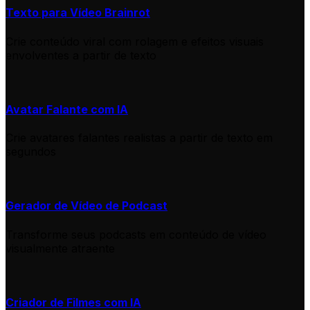
Texto para Vídeo Brainrot
Crie conteúdo viral com rolagem e efeitos visuais
envolventes a partir de texto
Avatar Falante com IA
Crie avatares falantes realistas a partir de texto em
segundos
Gerador de Vídeo de Podcast
Transforme seus podcasts em conteúdo de vídeo
visualmente atraente
Criador de Filmes com IA