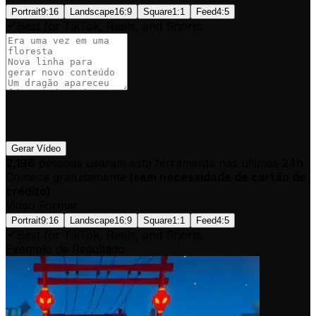
Portrait
9:16
Landscape
16:9
Square
1:1
Feed
4:5
Best for TikTok, Reels, and Shorts.
Gerar Vídeo
2,196
pessoas usaram esta ferramenta nas últimas 24h
Comece gratuitamente.
(
sem necessidade de cartão de
crédito
)
Video Format
Portrait
9:16
Landscape
16:9
Square
1:1
Feed
4:5
Best for TikTok, Reels, and Shorts.
Exemplo de Resultado