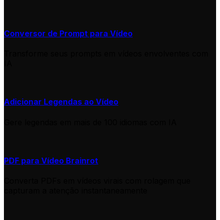
Conversor de Prompt para Vídeo
Transforme seus prompts em vídeos envolventes com
IA
Adicionar Legendas ao Vídeo
Gere legendas em mais de 100 idiomas com IA
PDF para Vídeo Brainrot
Converta PDFs em vídeos virais com rolagem que
capturam a atenção instantaneamente