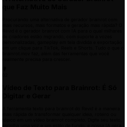
que Faz Muito Mais
Procurando uma alternativa de gerador brainrot com
mais recursos, mais formatos e geração mais rápida? O
Revid é o gerador brainrot com IA para o qual milhares
de criadores estão migrando, com suporte a vozes
personalizadas, gameplay em tela dividida e exportação
em um clique para TikTok, Reels e Shorts. Tudo o que o
brainrot.mov faz, além das ferramentas que você
realmente precisa para crescer.
02
Vídeo de Texto para Brainrot: É Só
Digitar e Gerar
A ferramenta texto para brainrot do Revid é a maneira
mais rápida de transformar qualquer ideia, roteiro ou
tópico em um vídeo brainrot completo. Digite seu texto,
escolha uma voz e um estilo de fundo, e nossa IA gera