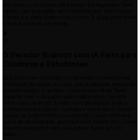
um vídeo curto pronto para postar em segundos. Sem
edição, sem gravação, sem complicações: basta inserir
o texto e o vídeo brainrot sai pronto. É grátis para testar
e leva menos de um minuto.
03
O Gerador Brainrot com IA Feito para
Criadores e Estudantes
Seja para criar conteúdo por diversão ou transformar
anotações de estudo em algo que as pessoas realmente
queiram assistir, o gerador brainrot com IA do Revid
cuida de todo o processo automaticamente. Escolha
entre vozes brainrot, fundos com gameplays virais e
roteiros escritos por IA, ou traga o seu próprio. Nosso
criador de brainrot oferece controle criativo total sem
curva de aprendizado, para que você possa criar vídeos
brainrot que performam sem passar horas em um
editor.