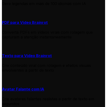
Gere legendas em mais de 100 idiomas com IA
PDF para Vídeo Brainrot
Converta PDFs em vídeos virais com rolagem que
capturam a atenção instantaneamente
Texto para Vídeo Brainrot
Crie conteúdo viral com rolagem e efeitos visuais
envolventes a partir de texto
Avatar Falante com IA
Crie avatares falantes realistas a partir de texto em
segundos