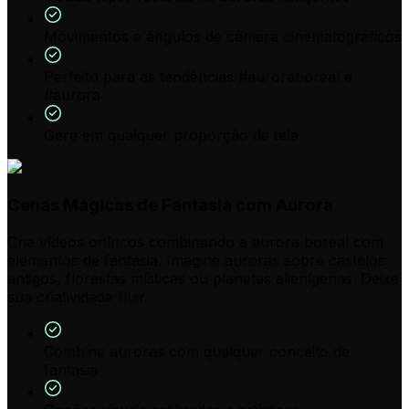
Movimentos e ângulos de câmera cinematográficos
Perfeito para as tendências #auroraboreal e
#aurora
Gere em qualquer proporção de tela
Cenas Mágicas de Fantasia com Aurora
Crie vídeos oníricos combinando a aurora boreal com
elementos de fantasia. Imagine auroras sobre castelos
antigos, florestas místicas ou planetas alienígenas. Deixe
sua criatividade fluir.
Combine auroras com qualquer conceito de
fantasia