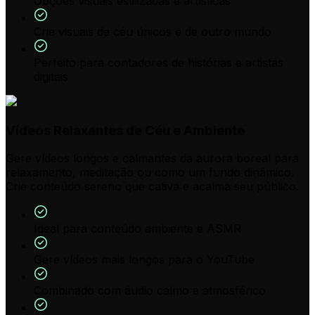
Opções visuais estilizadas e artísticas
Crie visuais de céu únicos e de outro mundo
Perfeito para contadores de histórias e artistas
digitais
Vídeos Relaxantes de Céu e Ambiente
Gere vídeos longos e calmantes da aurora boreal para
relaxamento, meditação ou como um fundo dinâmico.
Crie conteúdo sereno que cativa e acalma seu público.
Ideal para conteúdo ambiente e ASMR
Gere vídeos mais longos para o YouTube
Combinado com áudio calmo e atmosférico