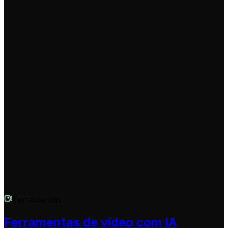
otimiza o seu conteúdo para qualquer plataforma que
escolher.
Tenho uma pergunta que não está aqui. Como posso obter
ajuda?
Estamos aqui para ajudar! Se tiver qualquer outra
questão sobre o Gerador de Vídeos de Aurora Boreal
com IA ou qualquer outra ferramenta da Revid.AI, por
favor, contacte a nossa equipa de suporte através do e-
mail
hello@revid.ai
. Teremos todo o prazer em ajudar.
Ferramentas
Ferramentas de vídeo com IA