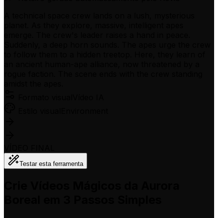
A technical space crew lands on a lush, mysterious
planet. As they explore, massive, intelligent apes
emerge. The crew's leader raises a hand in peace.
Suddenly, a deep horn sounds. The apes urge the crew
to follow them to a hidden treetop. Here, they learn of
an ancient human-ape alliance, now threatened by a
rogue faction. The scene ends with the crew standing
amidst the apes.
Formato visual
Vídeo IA
Estilo visual
Environment
VÍDEO FINAL
Testar esta ferramenta
Crie Vídeos Mágicos da Aurora
Boreal em 3 Passos Simples