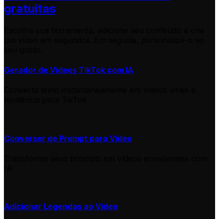
gratuitas
Escolha sua ferramenta, adicione seu conteúdo e crie
um vídeo em segundos. Em seguida, personalize-o ao
seu gosto.
Gerador de Vídeos TikTok com IA
Converta texto instantaneamente em vídeos virais e
tendência para TikTok
Conversor de Prompt para Vídeo
Transforme seus prompts em vídeos envolventes com
IA
Adicionar Legendas ao Vídeo