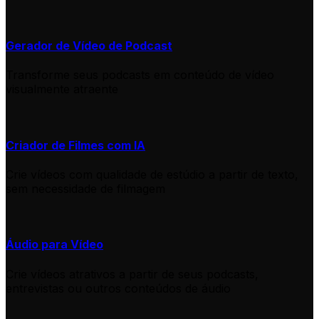
Gerador de Vídeo de Podcast
Transforme seus podcasts em conteúdo de vídeo
visualmente atraente
Criador de Filmes com IA
Crie vídeos com qualidade de estúdio a partir de texto,
sem necessidade de filmagem
Áudio para Vídeo
Crie vídeos atrativos a partir de seus podcasts,
entrevistas ou outros conteúdos de áudio