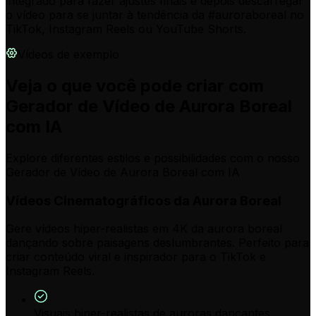
integrado para fazer ajustes finais e depois descarregar
o vídeo para se juntar à tendência da #auroraboreal no
TikTok, Instagram Reels ou YouTube Shorts.
Vídeos de exemplo
Veja o que você pode criar com
Gerador de Vídeo de Aurora Boreal
com IA
Explore diferentes estilos e possibilidades com o nosso
Gerador de Vídeo de Aurora Boreal com IA
Vídeos Cinematográficos da Aurora Boreal
Gere vídeos hiper-realistas em 4K da aurora boreal
dançando sobre paisagens deslumbrantes. Perfeito para
criar conteúdo viral e inspirador para o TikTok e
Instagram Reels.
Visuais hiper-realistas de auroras dançantes