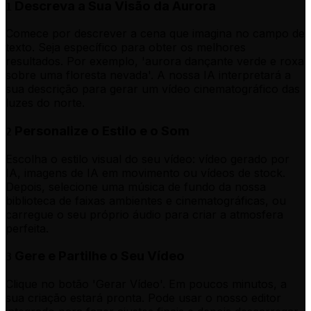
Descreva a Sua Visão da Aurora
1
Comece por descrever a cena que imagina no campo de
texto. Seja específico para obter os melhores
resultados. Por exemplo, 'aurora dançante verde e roxa
sobre uma floresta nevada'. A nossa IA interpretará a
sua descrição para gerar um vídeo cinematográfico das
luzes do norte.
Personalize o Estilo e o Som
2
Escolha o estilo visual do seu vídeo: vídeo gerado por
IA, imagens de IA em movimento ou vídeos de stock.
Depois, selecione uma música de fundo da nossa
biblioteca de faixas ambientes e cinematográficas, ou
carregue o seu próprio áudio para criar a atmosfera
perfeita.
Gere e Partilhe o Seu Vídeo
3
Clique no botão 'Gerar Vídeo'. Em poucos minutos, a
sua criação estará pronta. Pode usar o nosso editor