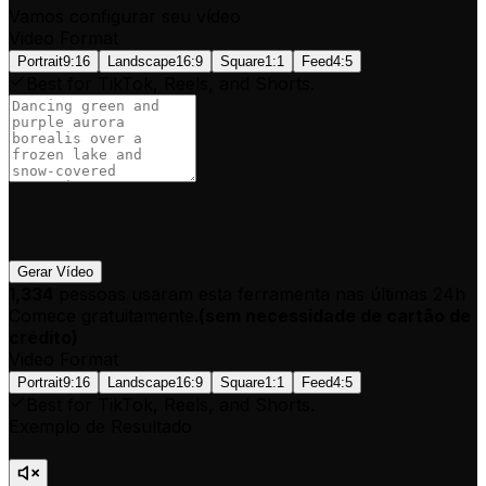
Vamos configurar seu vídeo
Video Format
Portrait
9:16
Landscape
16:9
Square
1:1
Feed
4:5
Best for TikTok, Reels, and Shorts.
Gerar Vídeo
1,334
pessoas usaram esta ferramenta nas últimas 24h
Comece gratuitamente.
(
sem necessidade de cartão de
crédito
)
Video Format
Portrait
9:16
Landscape
16:9
Square
1:1
Feed
4:5
Best for TikTok, Reels, and Shorts.
Exemplo de Resultado