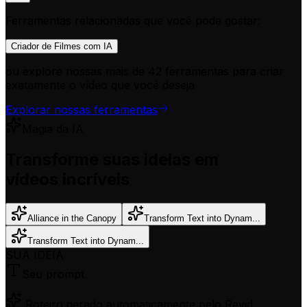
Ferramentas relacionadas que você pode gostar:
Criador de Filmes com IA
ou explore nossas mais de 42 ferramentas para criar
exatamente o vídeo que você deseja
Explorar nossas ferramentas
Magia da IA
Transforme suas ideias em
vídeos incríveis
Alliance in the Canopy
Transform Text into Dynam...
Transform Text into Dynam...
SUA IDEIA
Seu prompt
Roteiro gerado automaticamente pelo Revid