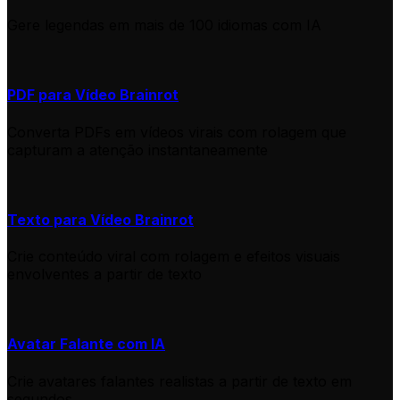
Gere legendas em mais de 100 idiomas com IA
PDF para Vídeo Brainrot
Converta PDFs em vídeos virais com rolagem que
capturam a atenção instantaneamente
Texto para Vídeo Brainrot
Crie conteúdo viral com rolagem e efeitos visuais
envolventes a partir de texto
Avatar Falante com IA
Crie avatares falantes realistas a partir de texto em
segundos