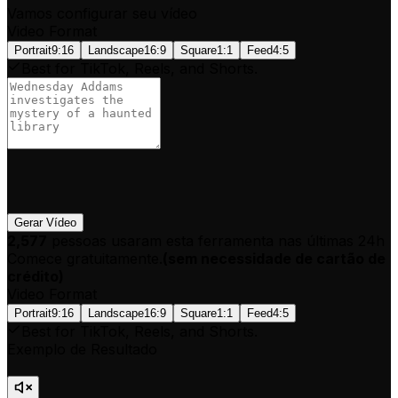
Vamos configurar seu vídeo
Video Format
Portrait
9:16
Landscape
16:9
Square
1:1
Feed
4:5
Best for TikTok, Reels, and Shorts.
Gerar Vídeo
2,577
pessoas usaram esta ferramenta nas últimas 24h
Comece gratuitamente.
(
sem necessidade de cartão de
crédito
)
Video Format
Portrait
9:16
Landscape
16:9
Square
1:1
Feed
4:5
Best for TikTok, Reels, and Shorts.
Exemplo de Resultado