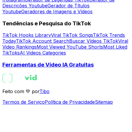
Descrições Youtube
Gerador de Títulos
Youtube
Geradores de Imagens e Vídeos
Tendências e Pesquisa do TikTok
TikTok Hooks Library
Viral TikTok Songs
TikTok Trends
Today
TikTok Account Search
Buscar Vídeos TikTok
Viral
Video Rankings
Most Viewed YouTube Shorts
Most Liked
TikToks
AI Videos Categories
Ferramentas de Vídeo IA Gratuitas
Feito com 💚 por
Tibo
Termos de Serviço
Política de Privacidade
Sitemap