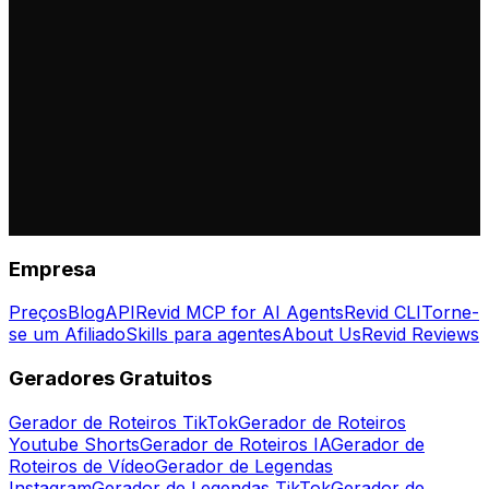
Empresa
Preços
Blog
API
Revid MCP for AI Agents
Revid CLI
Torne-
se um Afiliado
Skills para agentes
About Us
Revid Reviews
Geradores Gratuitos
Gerador de Roteiros TikTok
Gerador de Roteiros
Youtube Shorts
Gerador de Roteiros IA
Gerador de
Roteiros de Vídeo
Gerador de Legendas
Instagram
Gerador de Legendas TikTok
Gerador de