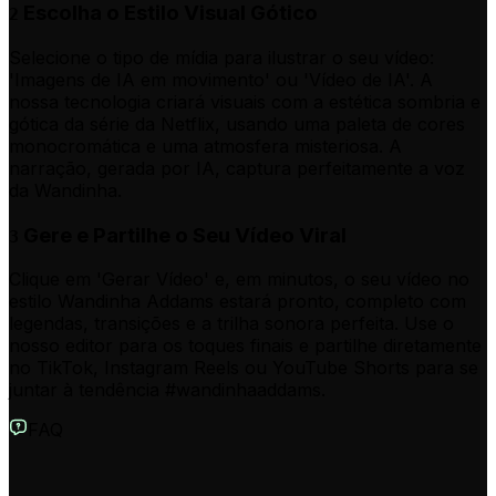
Escolha o Estilo Visual Gótico
2
Selecione o tipo de mídia para ilustrar o seu vídeo:
'Imagens de IA em movimento' ou 'Vídeo de IA'. A
nossa tecnologia criará visuais com a estética sombria e
gótica da série da Netflix, usando uma paleta de cores
monocromática e uma atmosfera misteriosa. A
narração, gerada por IA, captura perfeitamente a voz
da Wandinha.
Gere e Partilhe o Seu Vídeo Viral
3
Clique em 'Gerar Vídeo' e, em minutos, o seu vídeo no
estilo Wandinha Addams estará pronto, completo com
legendas, transições e a trilha sonora perfeita. Use o
nosso editor para os toques finais e partilhe diretamente
no TikTok, Instagram Reels ou YouTube Shorts para se
juntar à tendência #wandinhaaddams.
FAQ