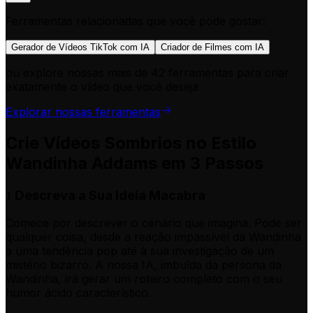
Ferramentas relacionadas que você pode gostar:
Gerador de Vídeos TikTok com IA
Criador de Filmes com IA
ou explore nossas mais de 42 ferramentas para criar
exatamente o vídeo que você deseja
Explorar nossas ferramentas
Crie Vídeos Sombrios no Estilo
Wandinha Addams em 3 Passos
Descreva a Sua Ideia Macabra
1
Comece por descrever o cenário que imagina. Pode ser
qualquer coisa, desde a reação impassível da Wandinha
a uma tendência pop até à sua investigação de um
mistério bizarro. A nossa IA, imbuída da persona da
Wandinha, irá gerar um roteiro completo com o seu
humor ácido característico.