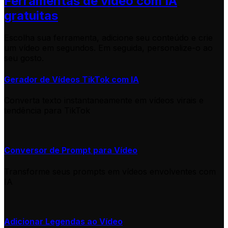
Ferramentas de vídeo com IA
gratuitas
Escolha sua ferramenta, adicione seu conteúdo e crie
um vídeo em segundos. Em seguida, personalize-o ao
seu gosto.
Gerador de Vídeos TikTok com IA
Converta texto instantaneamente em vídeos virais e
tendência para TikTok
Conversor de Prompt para Vídeo
Transforme seus prompts em vídeos envolventes com
IA
Adicionar Legendas ao Vídeo