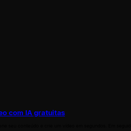
riar um vídeo memorial para pet. Ao descrever as suas mem
a vida do seu companheiro fiel. Muitos dos nossos utiliz
o sobre como usar o Gerador de Vídeos de Histórias de Pet
s do e-mail
hello@revid.ai
. Teremos todo o gosto em ajudar
eo com IA gratuitas
ione seu conteúdo e crie um vídeo em segundos. Em seguida