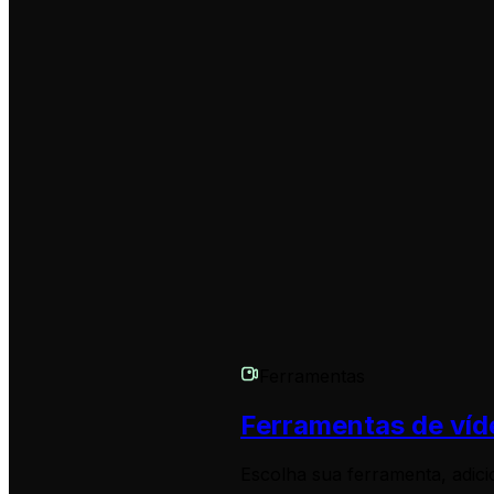
Posso criar um vídeo em memória de um pet que faleceu?
Sim, absolutamente. A nossa ferramenta é perfeita para c
a criar uma homenagem tocante e respeitosa para honrar 
e celebrar o amor que partilharam.
Tenho outra pergunta. Como posso obter ajuda?
Estamos aqui para ajudar! Se tiver qualquer outra questã
entre em contacto com a nossa equipa de suporte atravé
Ferramentas
Ferramentas de víd
Escolha sua ferramenta, adic