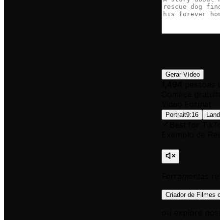
Gerar Vídeo
1,494
pessoas 
Comece gratuit
Video Format
Portrait
9:16
Land
Best for TikT
Exemplo de Res
Ferramentas re
Criador de Filmes 
ou explore nos