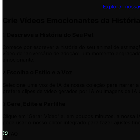
Explorar nossa
Crie Vídeos Emocionantes da Históri
Descreva a História do Seu Pet
1
Comece por escrever a história do seu animal de estimaç
vídeo de 'aniversário de adoção', um momento engraçado
emocionante.
Escolha o Estilo e a Voz
2
Selecione uma voz de IA da nossa coleção para narrar a h
prefere clipes de vídeo gerados por IA ou imagens de IA
Gere, Edite e Partilhe
3
Clique em 'Gerar Vídeo' e, em poucos minutos, a nossa I
pode usar o nosso editor integrado para fazer ajustes finos
FAQ