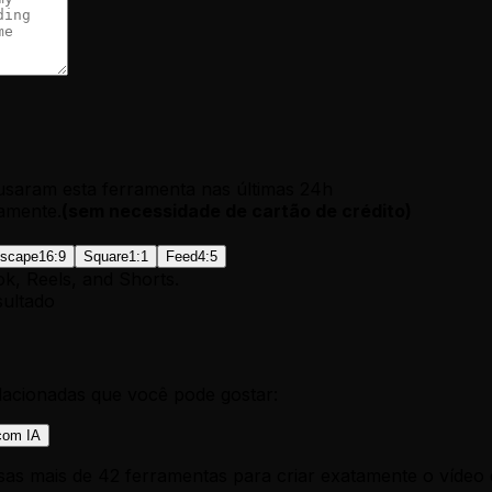
usaram esta ferramenta nas últimas 24h
amente.
(
sem necessidade de cartão de crédito
)
scape
16:9
Square
1:1
Feed
4:5
ok, Reels, and Shorts.
ultado
lacionadas que você pode gostar:
com IA
sas mais de 42 ferramentas para criar exatamente o vídeo 