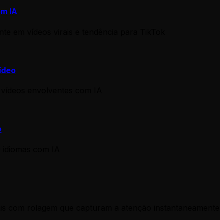
om IA
te em vídeos virais e tendência para TikTok
ídeo
vídeos envolventes com IA
o
 idiomas com IA
ais com rolagem que capturam a atenção instantaneamente