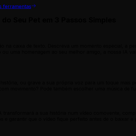
s ferramentas
a do Seu Pet em 3 Passos Simples
ão na caixa de texto. Descreva um momento especial, a per
 ou uma homenagem ao seu melhor amigo, a nossa IA vai u
istória, ou grave a sua própria voz para um toque mais pes
 com movimento? Pode também escolher uma música de fundo
A transformará a sua história num vídeo comovente, compl
 e garantir que o vídeo fique perfeito antes de o baixar e p