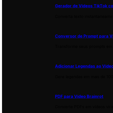
Gerador de Vídeos TikTok c
Converta texto instantaneamen
Conversor de Prompt para V
Transforme seus prompts em 
Adicionar Legendas ao Víde
Gere legendas em mais de 100
PDF para Vídeo Brainrot
Converta PDFs em vídeos vir