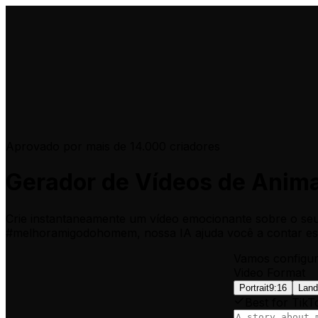
Aprovado por mais de 14.000 criadores
Gerador de Vídeos de Anima
Crie instantaneamente um vídeo emocionante sobre o se
#melhoramigodohomem, nossa IA ajuda você a contar essa
Vamos configur
Video Format
Portrait
9:16
Land
Best for TikT