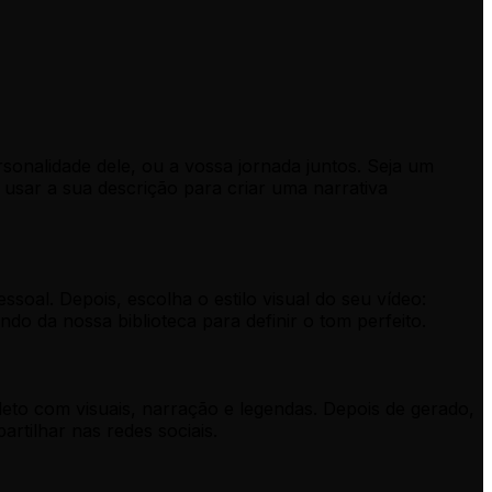
sonalidade dele, ou a vossa jornada juntos. Seja um
sar a sua descrição para criar uma narrativa
soal. Depois, escolha o estilo visual do seu vídeo:
 da nossa biblioteca para definir o tom perfeito.
eto com visuais, narração e legendas. Depois de gerado,
artilhar nas redes sociais.