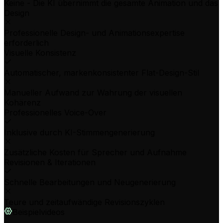
Keine - Die KI übernimmt die gesamte Animation und das
Design
Professionelle Design- und Animationsexpertise
erforderlich
Visuelle Konsistenz
Automatischer, markenkonsistenter Flat-Design-Stil
Manueller Aufwand zur Wahrung der visuellen
Kohärenz
Professionelles Voice-Over
Inklusive durch KI-Stimmengenerierung
Zusätzliche Kosten für Sprecher und Aufnahme
Revisionen & Iterationen
Schnelle Bearbeitungen und Neugenerierung
Teure und zeitaufwändige Revisionszyklen
Beispielvideos