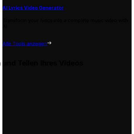
AI Lyrics Video Generator
Transform your lyrics into a complete music video with
AI
Alle Tools anzeigen
n und Teilen Ihres Videos
 hilft Ihnen, diese problemlos für Ihre eigenen Videos anz
tung