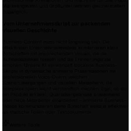
Marketingteams und Großunternehmen gleichermaßen
zugänglich.
Vom Unternehmensskript zur packenden
visuellen Geschichte
Business-Content muss nicht langweilig sein. Die
effektivsten Unternehmensvideos kombinieren klare
Botschaften mit ansprechenden Visuals, die die
Aufmerksamkeit fesseln und die Erinnerungsrate
erhöhen. Unsere KI verwandelt trockene Business-
Skripte in dynamische animierte Präsentationen mit
professionellen Voice-Overn, weichen
Szenenübergängen und visuellen Metaphern, die
komplexe Ideen leicht verständlich machen. Egal, ob du
ein Produkt erklärst, Quartalsergebnisse präsentierst
oder neue Mitarbeiter einarbeitest – animierte Business-
Videos kommunizieren deine Botschaft weitaus effektiver
als statische Folien oder Textdokumente.
Weitere Tools