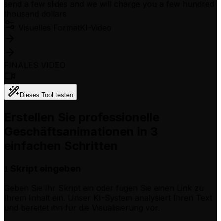
send a few slides and we will charge you a few hundred
thousand dollars
Visuelles Format
KI-Video
FINALES VIDEO
Dieses Tool testen
Erstellen Sie professionelle
Geschäftsanimationen in 3
einfachen Schritten
Skript eingeben
1
Geben Sie Ihr Skript ein oder fügen Sie einen Link zu
Ihrem Inhalt ein. Unser KI-System analysiert Ihren Text
und bereitet ihn für die Visualisierung vor.