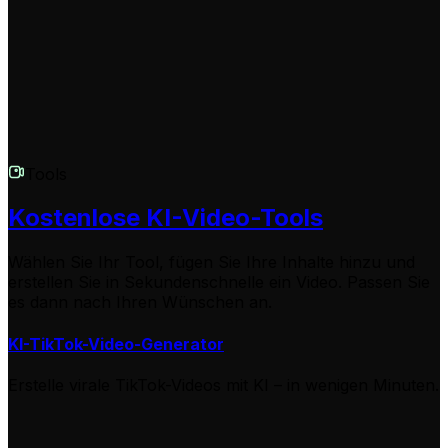
Option für beste Ergebnisse. Die KI optimiert
automatisch Timing und Übergänge.
Tools
Kostenlose KI-Video-Tools
Wählen Sie Ihr Tool, fügen Sie Ihre Inhalte hinzu und
erstellen Sie in Sekundenschnelle ein Video. Passen Sie
es dann nach Ihren Wünschen an.
KI-TikTok-Video-Generator
Erstelle virale TikTok-Videos mit KI – in wenigen Minuten.