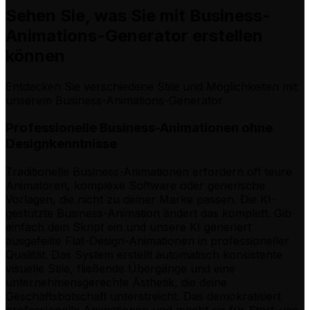
Sehen Sie, was Sie mit Business-
Animations-Generator erstellen
können
Entdecken Sie verschiedene Stile und Möglichkeiten mit
unserem Business-Animations-Generator
Professionelle Business-Animationen ohne
Designkenntnisse
Traditionelle Business-Animationen erfordern oft teure
Animatoren, komplexe Software oder generische
Vorlagen, die nicht zu deiner Marke passen. Die KI-
gestützte Business-Animation ändert das komplett. Gib
einfach dein Skript ein und unsere KI generiert
ausgefeilte Flat-Design-Animationen in professioneller
Qualität. Das System erstellt automatisch konsistente
visuelle Stile, fließende Übergänge und eine
unternehmensgerechte Ästhetik, die deine
Geschäftsbotschaft unterstreicht. Das demokratisiert
professionelle Animationen und macht sie für Start-ups,