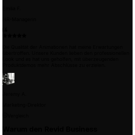
Emilia F.
HR-Managerin
Die Qualität der Animationen hat meine Erwartungen
übertroffen. Unsere Kunden lieben den professionellen
Look und es hat uns geholfen, mit überzeugenden
Produktdemos mehr Abschlüsse zu erzielen.
Jeremy A.
Marketing-Direktor
Vergleich
Warum den Revid Business