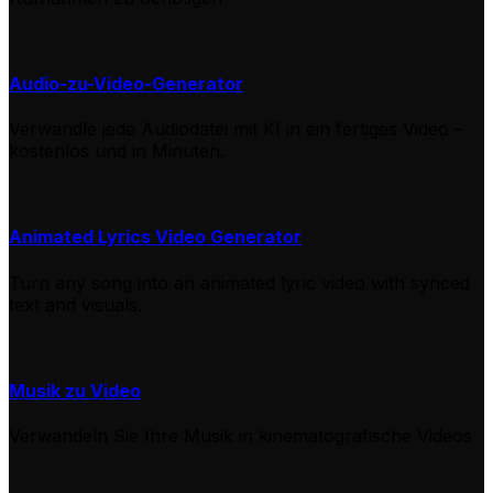
Audio-zu-Video-Generator
Verwandle jede Audiodatei mit KI in ein fertiges Video –
kostenlos und in Minuten.
Animated Lyrics Video Generator
Turn any song into an animated lyric video with synced
text and visuals.
Musik zu Video
Verwandeln Sie Ihre Musik in kinematografische Videos