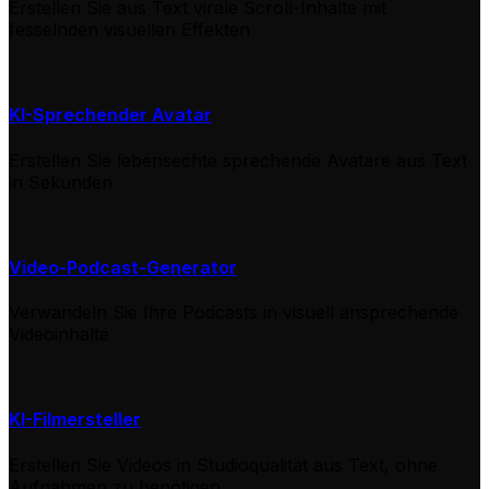
Erstellen Sie aus Text virale Scroll-Inhalte mit
fesselnden visuellen Effekten
KI-Sprechender Avatar
Erstellen Sie lebensechte sprechende Avatare aus Text
in Sekunden
Video-Podcast-Generator
Verwandeln Sie Ihre Podcasts in visuell ansprechende
Videoinhalte
KI-Filmersteller
Erstellen Sie Videos in Studioqualität aus Text, ohne
Aufnahmen zu benötigen