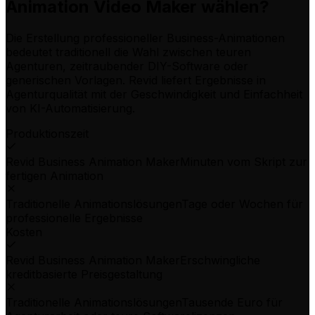
Animation Video Maker wählen?
Die Erstellung professioneller Business-Animationen
bedeutet traditionell die Wahl zwischen teuren
Agenturen, zeitraubender DIY-Software oder
generischen Vorlagen. Revid liefert Ergebnisse in
Agenturqualität mit der Geschwindigkeit und Einfachheit
von KI-Automatisierung.
Produktionszeit
Revid Business Animation Maker
Minuten vom Skript zur
fertigen Animation
Traditionelle Animationslösungen
Tage oder Wochen für
professionelle Ergebnisse
Kosten
Revid Business Animation Maker
Erschwingliche
kreditbasierte Preisgestaltung
Traditionelle Animationslösungen
Tausende Euro für