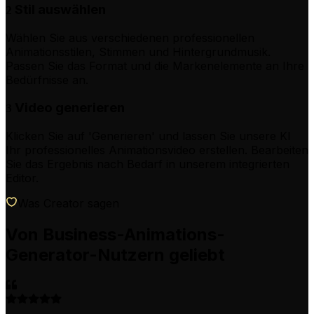
Stil auswählen
2
Wählen Sie aus verschiedenen professionellen
Animationsstilen, Stimmen und Hintergrundmusik.
Passen Sie das Format und die Markenelemente an Ihre
Bedürfnisse an.
Video generieren
3
Klicken Sie auf 'Generieren' und lassen Sie unsere KI
Ihr professionelles Animationsvideo erstellen. Bearbeiten
Sie das Ergebnis nach Bedarf in unserem integrierten
Editor.
Was Creator sagen
Von Business-Animations-
Generator-Nutzern geliebt