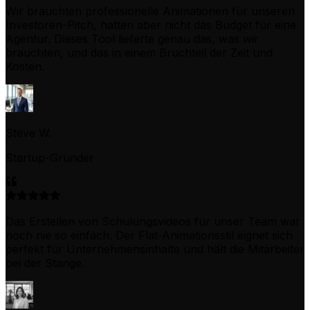
Wir brauchten professionelle Animationen für unseren
Investoren-Pitch, hatten aber nicht das Budget für eine
Agentur. Dieses Tool lieferte genau das, was wir
brauchten, und das in einem Bruchteil der Zeit und
Kosten.
Steve W.
Startup-Gründer
Das Erstellen von Schulungsvideos für unser Team war
noch nie so einfach. Der Flat-Animationsstil eignet sich
perfekt für Unternehmensinhalte und hält die Mitarbeiter
bei der Stange.