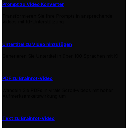
Prompt zu Video Konverter
Transformieren Sie Ihre Prompts in ansprechende
Videos mit KI-Unterstützung
Untertitel zu Video hinzufügen
Generieren Sie Untertitel in über 100 Sprachen mit KI
PDF zu Brainrot-Video
Wandeln Sie PDFs in virale Scroll-Videos mit hoher
Aufmerksamkeitswirkung um
Text zu Brainrot-Video