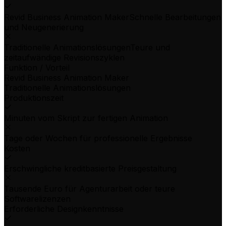
Revid Business Animation Maker
Schnelle Bearbeitungen
und Neugenerierung
Traditionelle Animationslösungen
Teure und
zeitaufwändige Revisionszyklen
Funktion / Vorteil
Revid Business Animation Maker
Traditionelle Animationslösungen
Produktionszeit
Minuten vom Skript zur fertigen Animation
Tage oder Wochen für professionelle Ergebnisse
Kosten
Erschwingliche kreditbasierte Preisgestaltung
Tausende Euro für Agenturarbeit oder teure
Softwarelizenzen
Erforderliche Designkenntnisse