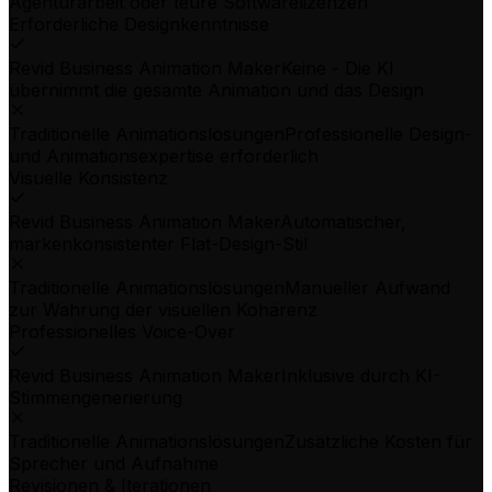
Agenturarbeit oder teure Softwarelizenzen
Erforderliche Designkenntnisse
Revid Business Animation Maker
Keine - Die KI
übernimmt die gesamte Animation und das Design
Traditionelle Animationslösungen
Professionelle Design-
und Animationsexpertise erforderlich
Visuelle Konsistenz
Revid Business Animation Maker
Automatischer,
markenkonsistenter Flat-Design-Stil
Traditionelle Animationslösungen
Manueller Aufwand
zur Wahrung der visuellen Kohärenz
Professionelles Voice-Over
Revid Business Animation Maker
Inklusive durch KI-
Stimmengenerierung
Traditionelle Animationslösungen
Zusätzliche Kosten für
Sprecher und Aufnahme
Revisionen & Iterationen