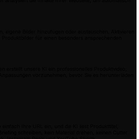
r analysiert die Inhalte Ihrer Webseite, um automatisch
, eigene Bilder hinzufügen oder austauschen. Aktivieren
e Produktbilder für einen besonders ansprechenden
 erstellt unsere KI ein professionelles Produktvideo,
zte Anpassungen vorzunehmen, bevor Sie es herunterladen
einfach Ihre URL ein, und die KI liest Produkttitel,
riefing schreiben, kein Material drehen, keinen Cutter
kTok, Instagram Reels und YouTube Shorts.