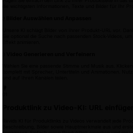
Fügen Sie einfach den Link zu Ihrer Produktseite in das 
die wichtigsten Informationen, Texte und Bilder für Ihr P
Bilder Auswählen und Anpassen
2
Unsere KI schlägt Bilder von Ihrer Produkt-URL vor. Dan
Sie optional die Suche nach passenden Stock-Videos, um 
Effekt animieren.
Video Generieren und Verfeinern
3
Wählen Sie eine passende Stimme und Musik aus. Klicken S
komplett mit Sprecher, Untertiteln und Animationen. Nut
und auf Ihren Kanälen teilen.
01
Produktlink zu Video-KI: URL einfüge
Revids KI für Produktlinks zu Videos verwandelt jede Produ
Beschreibung, Bilder sowie Hauptmerkmale aus und erstell
engagieren. Einfach einen Produktlink eingeben und ein v