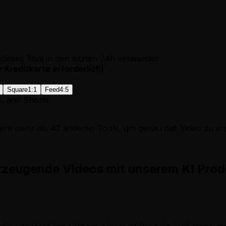
ieses Tool in den letzten 24h verwendet
e Kreditkarte erforderlich
)
Square
1:1
Feed
4:5
s, and Shorts.
ere mehr als 42 anderen Tools, um genau das Video zu ers
zeugende Videos mit unserem KI Produ