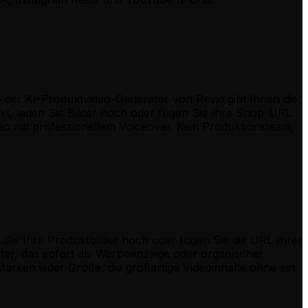
 der KI-Produktvideo-Generator von Revid gibt Ihnen die
t, laden Sie Bilder hoch oder fügen Sie Ihre Shop-URL
deo mit professionellem Voiceover. Kein Produktionsteam,
 Sie Ihre Produktbilder hoch oder fügen Sie die URL Ihrer
unter, das sofort als Werbeanzeige oder organischer
 Marken jeder Größe, die großartige Videoinhalte ohne ein