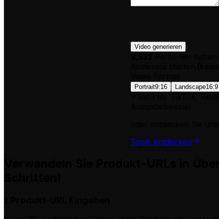
Video generieren
3,532
Personen haben d
Kostenlos starten.
(
kein
Video Format
Portrait
9:16
Landscape
16:9
Best for TikTok, Reel
Ausgabebeispiel
oder entdecken Sie uns
Tools entdecken
Verwandeln Sie Produkt-URLs in Über
Schritten!
Produkt-URL Eingeben
1