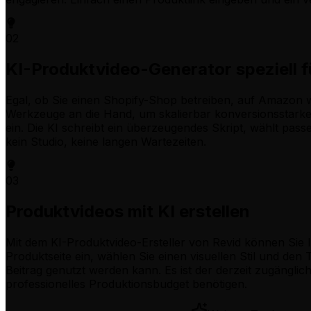
02
KI-Produktvideo-Generator speziell 
Egal, ob Sie einen Shopify-Shop betreiben, auf Amazon 
Werkzeuge an die Hand, um skalierbar konversionsstarke 
ein. Die KI schreibt ein überzeugendes Skript, wählt pass
kein Studio, keine langen Wartezeiten.
03
Produktvideos mit KI erstellen
Mit dem KI-Produktvideo-Ersteller von Revid können Sie I
Produktseite ein, wählen Sie einen visuellen Stil und den
Beitrag genutzt werden kann. Es ist der derzeit zugänglic
professionelles Produktionsbudget benötigen.