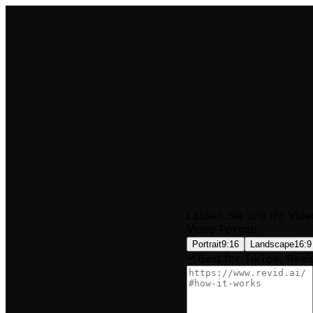
Lassen Sie uns Ihr Vide
Video Format
Portrait
9:16
Landscape
16:9
Best for TikTok, Reel