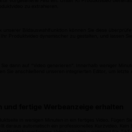
dafür vorgesehene Feld ein. Unser KI Produktvideo Generato
roduktvideo zu extrahieren.
k unserer Bildauswahlfunktion können Sie diese überprüfen
Ihr Produktvideo dynamischer zu gestalten, und lassen Si
ie dann auf "Video generieren". Innerhalb weniger Minuten
zen Sie anschließend unseren integrierten Editor, um let
n und fertige Werbeanzeige erhalten
ktseite in wenigen Minuten in ein fertiges Video. Fügen Sie 
t daraus automatisch ein professionelles Kurzvideo. Kein B
eröffentlichungsfertiges Video erhalten – optimiert für Ti