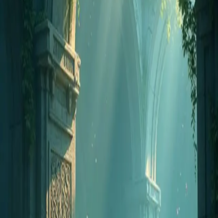
Short Film
King Arthur
Mythology
Folklore
Celtic
Legend
Cómo Crear Videos IA Sisters
1
Escribe tu idea
Escribe tu concepto de video sisters o pega un guion.
Nuestra IA entiende el contexto.
2
La IA crea el video
revid.ai genera automáticamente visuales, voz en off,
subtítulos y música.