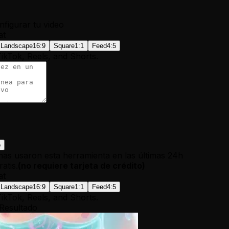
figurar tu video
at
Landscape
16:9
Square
1:1
Feed
4:5
TikTok, Reels, and Shorts.
o
as usaron esta herramienta en las últimas 24h
atis.
(
no requiere tarjeta de crédito
)
at
Landscape
16:9
Square
1:1
Feed
4:5
TikTok, Reels, and Shorts.
Resultado