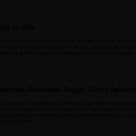
alo Gratis
id ofrece a profesores, tutores y educadores independient
técnico. Describe el tema de tu lección, pega tus apuntes 
antalla que refuerza el aprendizaje en cada paso. Pruébalo 
fesores, Diseñado Según Cómo Aprend
e basa en los formatos de contenido que mejor funcionan co
 mantiene la atención donde debe estar. Genera explicacion
 expórtalos en formato vertical u horizontal según si vas 
on tus alumnos.