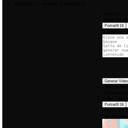
Subtítulos y visuales automáticos
Vamos a con
Video Form
Portrait
9:16
Best for 
Generar Vide
1,410
person
Comienza gr
Video Form
Portrait
9:16
Best for 
Ejemplo de 