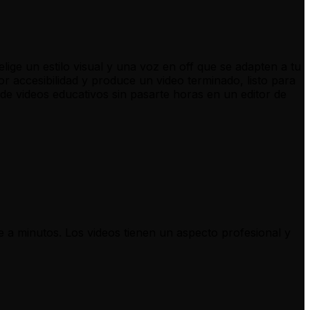
lige un estilo visual y una voz en off que se adapten a tu
or accesibilidad y produce un video terminado, listo para
de videos educativos sin pasarte horas en un editor de
e a minutos. Los videos tienen un aspecto profesional y