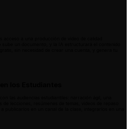
es acceso a una producción de video de calidad
o sube un documento, y la IA estructurará el contenido
gratis, sin necesidad de crear una cuenta, y genera tu
en los Estudiantes
n las audiencias estudiantiles: narración ágil, una
es de lecciones, resúmenes de temas, videos de repaso
a publicarlos en un canal de la clase, integrarlos en una