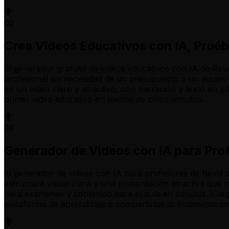
02
Crea Videos Educativos con IA, Pruéb
El generador gratuito de videos educativos con IA de Rev
profesional sin necesidad de un presupuesto o un equipo 
en un video claro y atractivo, con narración y texto en p
primer video educativo en menos de cinco minutos.
03
Generador de Videos con IA para Pro
El generador de videos con IA para profesores de Revid s
estructura visual clara y una presentación atractiva que
para exámenes y contenido para el aula en minutos. Luego,
plataforma de aprendizaje o compartirlos directamente c