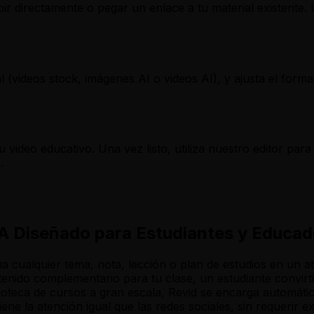
ibir directamente o pegar un enlace a tu material existente
ual (videos stock, imágenes AI o videos AI), y ajusta el for
video educativo. Una vez listo, utiliza nuestro editor para 
.
IA Diseñado para Estudiantes y Educa
a cualquier tema, nota, lección o plan de estudios en un a
enido complementario para tu clase, un estudiante convir
ioteca de cursos a gran escala, Revid se encarga automátic
iene la atención igual que las redes sociales, sin requerir 