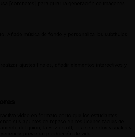
. Usa [corchetes] para guiar la generación de imágenes
mato. Añade música de fondo y personaliza los subtítulos
realizar ajustes finales, añadir elementos interactivos y
dores
tractivo video en formato corto que los estudiantes
tiendo sus apuntes de repaso en resúmenes fáciles de
amente del guion, la voz en off, los elementos visuales y
experiencia previa en producción de video.