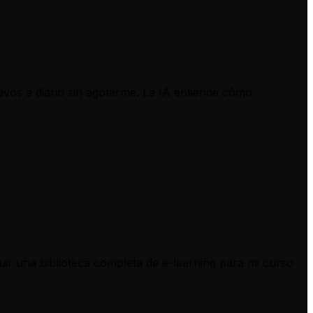
ivos a diario sin agotarme. La IA entiende cómo
uir una biblioteca completa de e-learning para mi curso