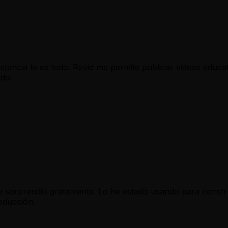
ancia lo es todo. Revid me permite publicar videos educat
ido.
 me sorprendió gratamente. Lo he estado usando para constr
oducción.