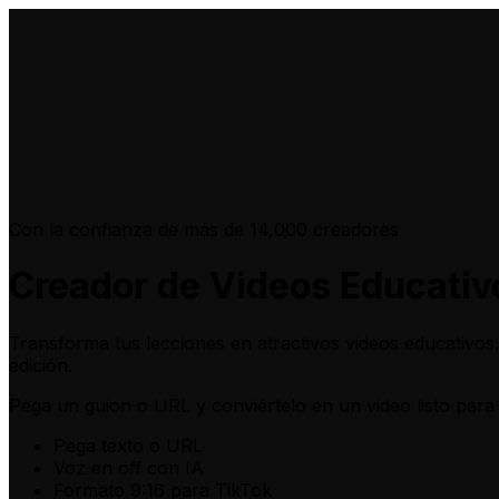
Con la confianza de más de 14,000 creadores
Creador de Videos Educativ
Transforma tus lecciones en atractivos videos educativos.
edición.
Pega un guion o URL
y conviértelo en un video listo para
Pega texto o URL
Voz en off con IA
Formato 9:16 para TikTok