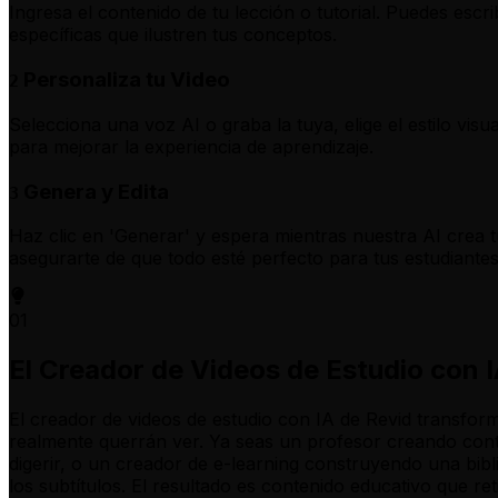
Ingresa el contenido de tu lección o tutorial. Puedes escr
específicas que ilustren tus conceptos.
Personaliza tu Video
2
Selecciona una voz AI o graba la tuya, elige el estilo vis
para mejorar la experiencia de aprendizaje.
Genera y Edita
3
Haz clic en 'Generar' y espera mientras nuestra AI crea tu 
asegurarte de que todo esté perfecto para tus estudiantes
01
El Creador de Videos de Estudio con 
El creador de videos de estudio con IA de Revid transform
realmente querrán ver. Ya seas un profesor creando cont
digerir, o un creador de e-learning construyendo una bibl
los subtítulos. El resultado es contenido educativo que ret