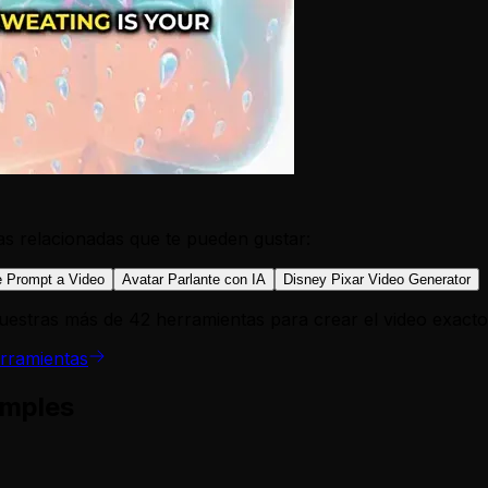
s relacionadas que te pueden gustar:
e Prompt a Video
Avatar Parlante con IA
Disney Pixar Video Generator
uestras más de 42 herramientas para crear el video exact
rramientas
imples