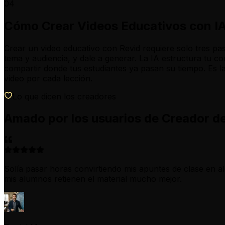
04
Cómo Crear Videos Educativos con IA
Crear un video educativo con Revid requiere solo tres paso
tema y audiencia, y dale a generar. La IA estructura tu c
compartir donde tus estudiantes ya pasan su tiempo. Es la
video por cada lección.
Lo que dicen los creadores
Amado por los usuarios de Creador d
Solía pasar horas convirtiendo mis apuntes de clase en al
mis alumnos retienen el material mucho mejor.