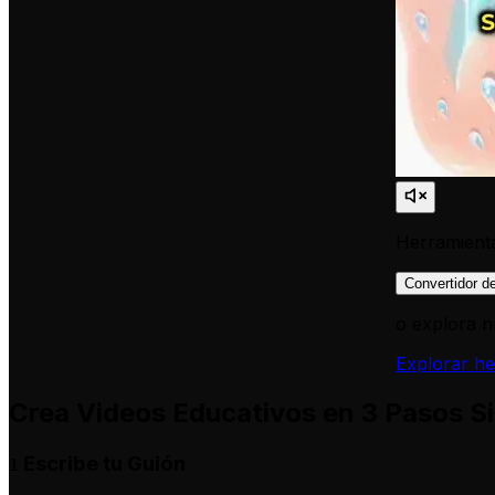
Herramienta
Convertidor d
o explora n
Explorar he
Crea Videos Educativos en 3 Pasos S
Escribe tu Guión
1