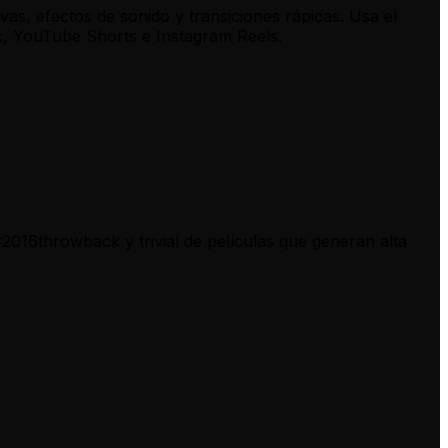
as, efectos de sonido y transiciones rápidas. Usa el
ok, YouTube Shorts e Instagram Reels.
2016throwback y trivial de películas que generan alta