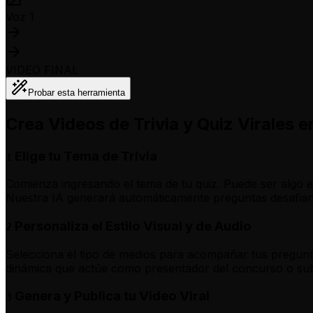
Voz 1
VIDEO FINAL
Probar esta herramienta
Crea Videos de Trivia y Quiz Virales e
Elige tu Tema de Trivia
1
Comienza ingresando el tema de tu quiz. Puede ser algo e
Nuestra IA generará automáticamente preguntas desafiantes
Personaliza el Estilo Visual y de Audio
2
Selecciona el tipo de medios para acompañar tus pregunta
dinámica que actúe como presentador del concurso o sube
Genera y Publica tu Video Viral
3