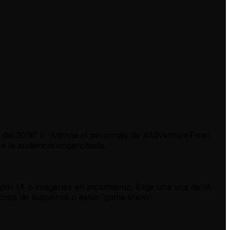
del 2016' o 'Adivina el personaje de #AdventureTime'.
 a la audiencia enganchada.
 por IA o imágenes en movimiento. Elige una voz de IA
onos de suspense o estilo 'game show'.