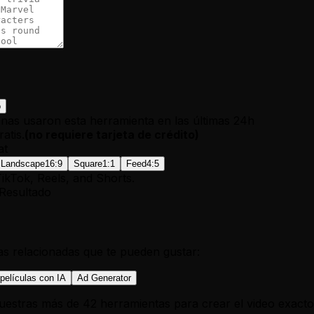
o
nas usaron esta herramienta en las últimas 24h
atis.
(
no requiere tarjeta de crédito
)
at
Landscape
16:9
Square
1:1
Feed
4:5
TikTok, Reels, and Shorts.
Resultado
s relacionadas que te pueden gustar:
películas con IA
Ad Generator
uestras más de 42 herramientas para crear el video exact