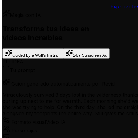
Explorar he
Magia con IA
Transforma tus ideas en
videos increíbles
Guided by a Wolf's Instin...
24/7 Sunscreen Ad
TU IDEA
Tu prompt
Guion generado automáticamente por Revid
Miraculously survived 3 days lost in the wilderness thanks
curling up next to me for warmth. Each morning she'd wai
she was trying to help. On the third day, she led me strai
alongside my footprints the entire way. Still gives me chil
Formato visual
Video IA
Personajes