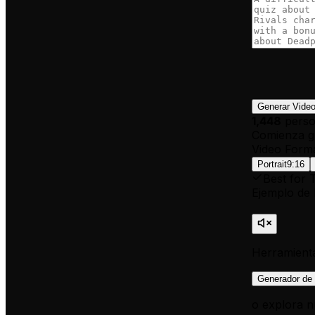
Generar Vide
1,448
perso
Comienza gr
Video Form
Portrait
9:16
Best for 
Ejemplo de 
Herramienta
Generador de 
o explora n