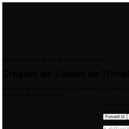
Con la confianza de más de 14,000 creadores
Creador de Videos de Trivia
Genera retos virales de trivial, cuestionarios de "Adivina
de música #2016throwback.
Vamos a con
Video Form
Portrait
9:16
Best for 