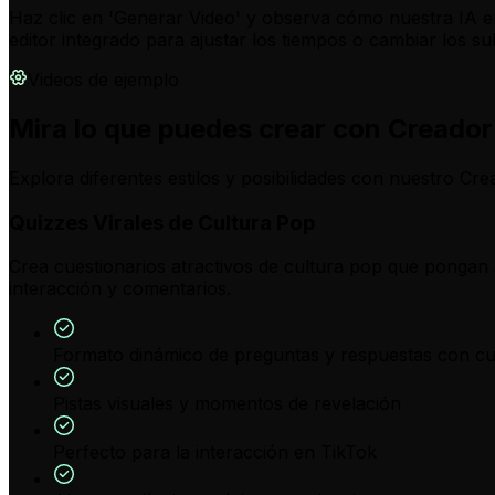
Haz clic en 'Generar Video' y observa cómo nuestra IA en
editor integrado para ajustar los tiempos o cambiar los s
Videos de ejemplo
Mira lo que puedes crear con Creador 
Explora diferentes estilos y posibilidades con nuestro Cre
Quizzes Virales de Cultura Pop
Crea cuestionarios atractivos de cultura pop que pongan 
interacción y comentarios.
Formato dinámico de preguntas y respuestas con cu
Pistas visuales y momentos de revelación
Perfecto para la interacción en TikTok