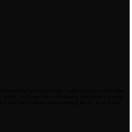
peared the first night when I was freezing and terrified,
r paths. I followed her instinctively, somehow knowing
rs said they'd never seen anything like it - wolf tracks