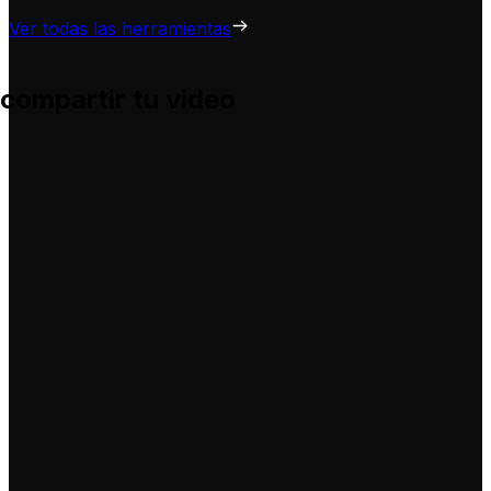
Ver todas las herramientas
 compartir tu video
 te ayuda a adaptarlas para tus propios videos, sin complic