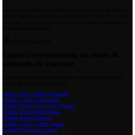
Haz clic en 'Generar Video' y observa cómo tu historia
cobra vida con efectos visuales al estilo Star Wars. Una
vez listo, descarga tu video o compártelo directamente
en tus redes sociales.
Más herramientas
Explora herramientas de video IA
similares de Fandom
Descubre más formas de crear videos atractivos con
nuestras herramientas de IA
Disney Pixar Video Generator
Ghibli AI Video Generator
Create Short from your Stream
Create DragonBall Videos
Create Marvel Videos
Create Harry Potter Videos
Create Pokémon Videos