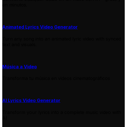
en minutos.
Animated Lyrics Video Generator
Turn any song into an animated lyric video with synced
text and visuals.
Música a Video
Transforma tu música en videos cinematográficos
AI Lyrics Video Generator
Transform your lyrics into a complete music video with
AI