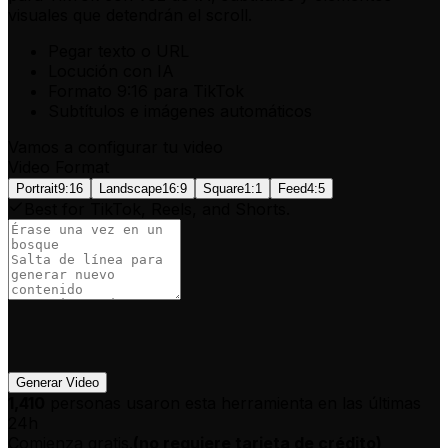
visuales que detendrán el scroll.
Pegar texto o URL
Locución con IA
Formato 9:16 para TikTok
Subtítulos e imágenes automáticos
Vamos a configurar tu video
Video Format
Portrait
9:16
Landscape
16:9
Square
1:1
Feed
4:5
Best for TikTok, Reels, and Shorts.
Generar Video
1,410
personas usaron esta herramienta en las últimas
24h
Comienza gratis.
(
no requiere tarjeta de crédito
)