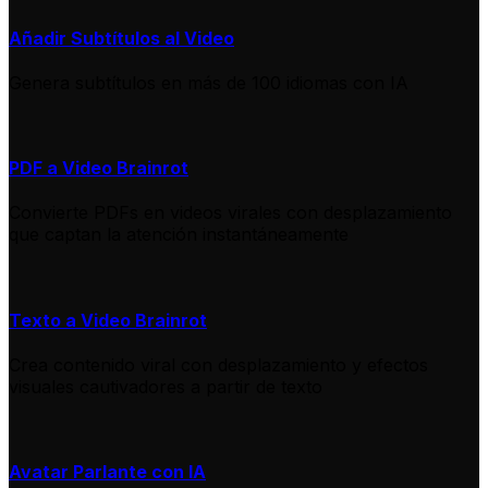
Añadir Subtítulos al Video
Genera subtítulos en más de 100 idiomas con IA
PDF a Video Brainrot
Convierte PDFs en videos virales con desplazamiento
que captan la atención instantáneamente
Texto a Video Brainrot
Crea contenido viral con desplazamiento y efectos
visuales cautivadores a partir de texto
Avatar Parlante con IA