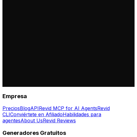
Empresa
Precios
Blog
API
Revid MCP for AI Agents
Revid
CLI
Conviértete en Afiliado
Habilidades para
agentes
About Us
Revid Reviews
Generadores Gratuitos