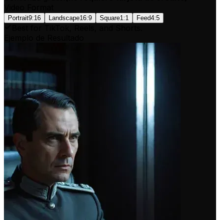
Video Format
Portrait
9:16
Landscape
16:9
Square
1:1
Feed
4:5
Best for TikTok, Reels, and Shorts.
Ejemplo de Resultado