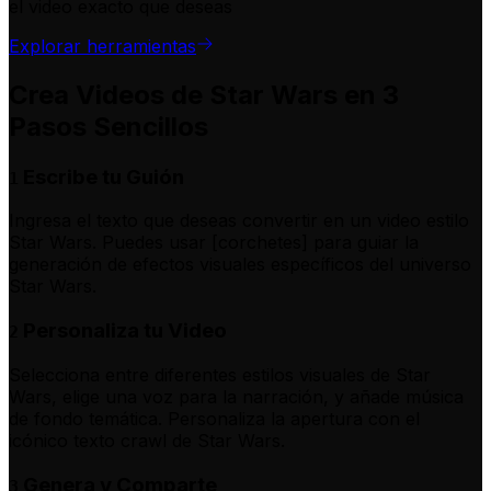
el video exacto que deseas
Explorar herramientas
Crea Videos de Star Wars en 3
Pasos Sencillos
Escribe tu Guión
1
Ingresa el texto que deseas convertir en un video estilo
Star Wars. Puedes usar [corchetes] para guiar la
generación de efectos visuales específicos del universo
Star Wars.
Personaliza tu Video
2
Selecciona entre diferentes estilos visuales de Star
Wars, elige una voz para la narración, y añade música
de fondo temática. Personaliza la apertura con el
icónico texto crawl de Star Wars.
Genera y Comparte
3