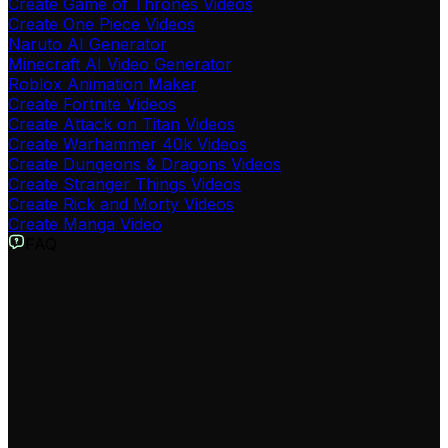
Create Game of Thrones Videos
Create One Piece Videos
Naruto AI Generator
Minecraft AI Video Generator
Roblox Animation Maker
Create Fortnite Videos
Create Attack on Titan Videos
Create Warhammer 40k Videos
Create Dungeons & Dragons Videos
Create Stranger Things Videos
Create Rick and Morty Videos
Create Manga Video
FAQ
¿Qué es el Generador de Videos de Star Wars?
Nuestro Generador de Videos de Star Wars es una
herramienta que utiliza IA para crear videos con el estilo