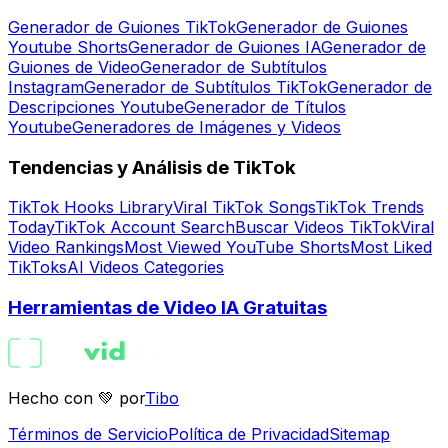
Generador de Guiones TikTok
Generador de Guiones
Youtube Shorts
Generador de Guiones IA
Generador de
Guiones de Video
Generador de Subtítulos
Instagram
Generador de Subtítulos TikTok
Generador de
Descripciones Youtube
Generador de Títulos
Youtube
Generadores de Imágenes y Videos
Tendencias y Análisis de TikTok
TikTok Hooks Library
Viral TikTok Songs
TikTok Trends
Today
TikTok Account Search
Buscar Videos TikTok
Viral
Video Rankings
Most Viewed YouTube Shorts
Most Liked
TikToks
AI Videos Categories
Herramientas de Video IA Gratuitas
Hecho con 💚 por
Tibo
Términos de Servicio
Política de Privacidad
Sitemap