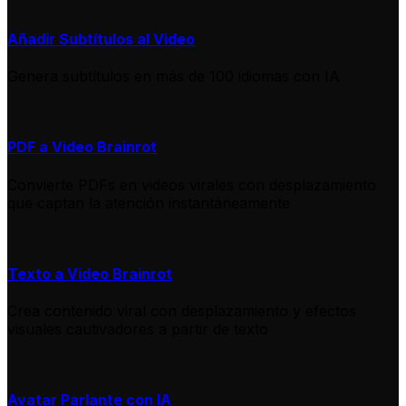
Añadir Subtítulos al Video
Genera subtítulos en más de 100 idiomas con IA
PDF a Video Brainrot
Convierte PDFs en videos virales con desplazamiento
que captan la atención instantáneamente
Texto a Video Brainrot
Crea contenido viral con desplazamiento y efectos
visuales cautivadores a partir de texto
Avatar Parlante con IA