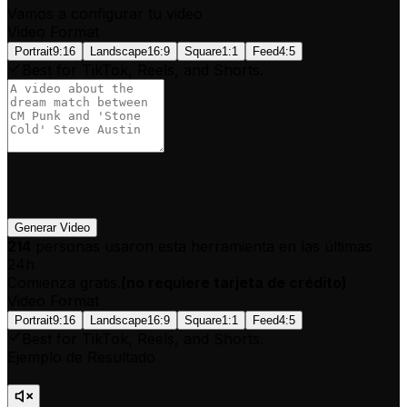
Vamos a configurar tu video
Video Format
Portrait
9:16
Landscape
16:9
Square
1:1
Feed
4:5
Best for TikTok, Reels, and Shorts.
Generar Video
214
personas usaron esta herramienta en las últimas
24h
Comienza gratis.
(
no requiere tarjeta de crédito
)
Video Format
Portrait
9:16
Landscape
16:9
Square
1:1
Feed
4:5
Best for TikTok, Reels, and Shorts.
Ejemplo de Resultado