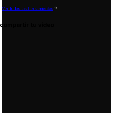
Ver todas las herramientas
 compartir tu video
 te ayuda a adaptarlas para tus propios videos, sin complic