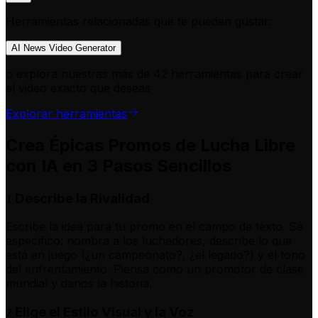
Herramientas relacionadas que te pueden gustar:
AI News Video Generator
o explora nuestras más de 42 herramientas para crear
el video exacto que deseas
Explorar herramientas
Crea Épicas Promos de Lucha Libre
con IA en 3 Pasos Sencillos
Describe la Rivalidad
1
Escribe la idea para tu promo en el campo de texto. Sé
específico: nombra a los luchadores, describe lo que
está en juego (¿un campeonato?, ¿el legado?) y el tono
del enfrentamiento. Piensa como un promotor de clase
mundial y danos la historia.
Elige el Estilo Visual y la Voz
2