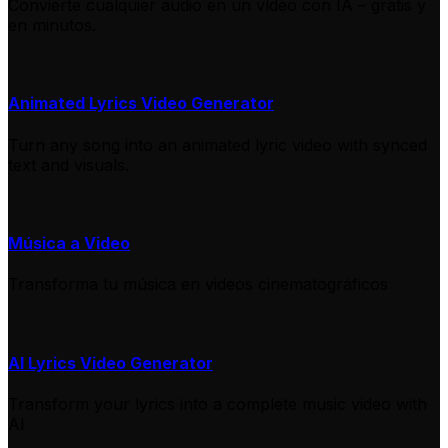
Convierte cualquier audio en un vídeo con IA – gratis y
en minutos.
Animated Lyrics Video Generator
Turn any song into an animated lyric video with synced
text and visuals.
Música a Video
Transforma tu música en videos cinematográficos
AI Lyrics Video Generator
Transform your lyrics into a complete music video with
AI