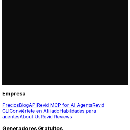
Empresa
Precios
Blog
API
Revid MCP for AI Agents
Revid
CLI
Conviértete en Afiliado
Habilidades para
agentes
About Us
Revid Reviews
Generadores Gratuitos