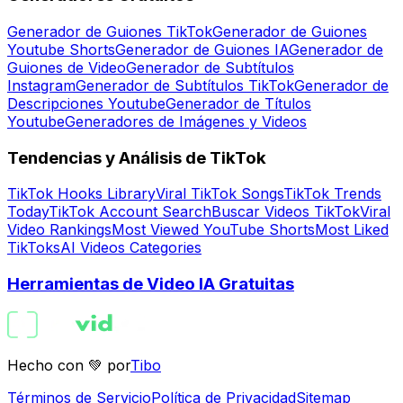
Generador de Guiones TikTok
Generador de Guiones
Youtube Shorts
Generador de Guiones IA
Generador de
Guiones de Video
Generador de Subtítulos
Instagram
Generador de Subtítulos TikTok
Generador de
Descripciones Youtube
Generador de Títulos
Youtube
Generadores de Imágenes y Videos
Tendencias y Análisis de TikTok
TikTok Hooks Library
Viral TikTok Songs
TikTok Trends
Today
TikTok Account Search
Buscar Videos TikTok
Viral
Video Rankings
Most Viewed YouTube Shorts
Most Liked
TikToks
AI Videos Categories
Herramientas de Video IA Gratuitas
Hecho con 💚 por
Tibo
Términos de Servicio
Política de Privacidad
Sitemap