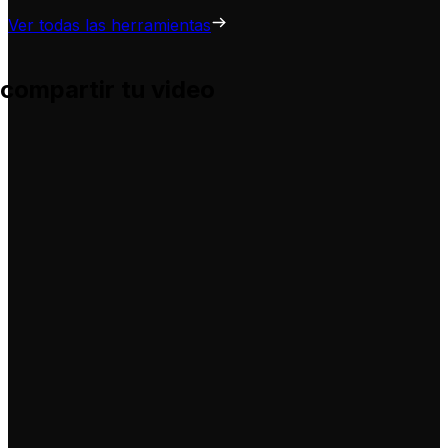
Ver todas las herramientas
 compartir tu video
 te ayuda a adaptarlas para tus propios videos, sin complic