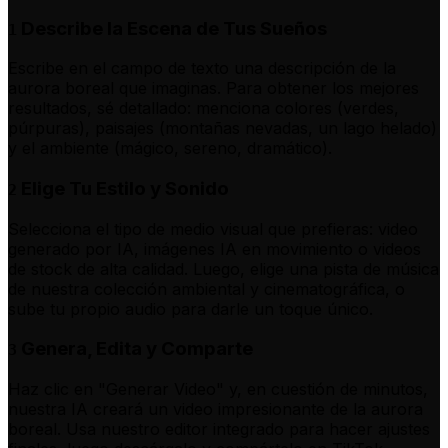
Describe la Escena de Tus Sueños
1
Escribe en el campo de texto una descripción de la
aurora boreal que imaginas. Para obtener los mejores
resultados, sé detallado: menciona colores (verdes,
púrpuras), paisajes (montañas nevadas, un lago helado)
y el ambiente (mágico, sereno, dramático).
Elige Tu Estilo y Sonido
2
Selecciona el tipo de medio visual que prefieras: video
generado por IA, imágenes IA en movimiento o videos
de stock de alta calidad. Luego, elige una pista de música
de nuestra colección ambiental y cinematográfica, o
sube tu propio audio para darle un toque único.
Genera, Edita y Comparte
3
Haz clic en "Generar Video" y, en cuestión de minutos,
nuestra IA creará un video impresionante de la aurora
boreal. Usa nuestro editor integrado para hacer ajustes