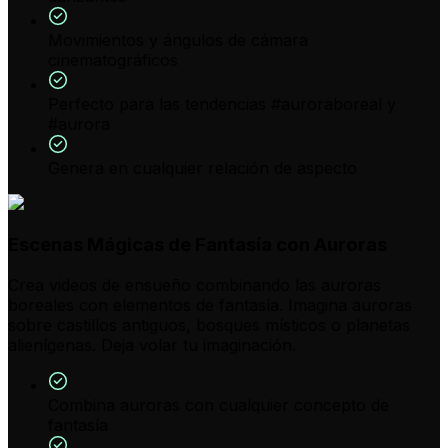
Movimientos y ángulos de cámara
cinematográficos
Perfecto para las tendencias #auroraboreal y
#aurora
Genera en cualquier relación de aspecto
Escenas Mágicas de Fantasía con Auroras
Crea videos de ensueño combinando las auroras
boreales con elementos de fantasía. Imagina auroras
sobre castillos antiguos, bosques místicos o planetas
alienígenas. Deja volar tu imaginación.
Combina auroras con cualquier concepto de
fantasía