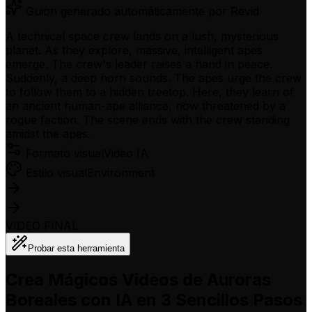
Guion generado automáticamente por Revid
A technical space crew lands on a lush, mysterious
planet. As they explore, massive, intelligent apes
emerge. The crew's leader raises a hand in peace.
Suddenly, a deep horn sounds. The apes urge the crew
to follow them to a hidden treetop. Here, they learn of
an ancient human-ape alliance, now threatened by a
rogue faction. The scene ends with the crew standing
amidst the apes.
Formato visual
Video IA
Estilo visual
Environment
VIDEO FINAL
Probar esta herramienta
Crea Mágicos Videos de Auroras
Boreales con IA en 3 Sencillos Pasos