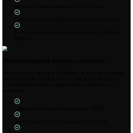
Opciones visuales estilizadas y artísticas
Crea visuales del cielo únicos y de otro mundo
Perfecto para creadores de historias y artistas
digitales
Videos Relajantes de Cielo y Ambiente
Genera videos largos y relajantes de auroras boreales
para relajación, meditación o como fondo dinámico.
Crea contenido sereno que cautive y relaje a tu
audiencia.
Ideal para contenido ambiental y ASMR
Genera videos más largos para YouTube