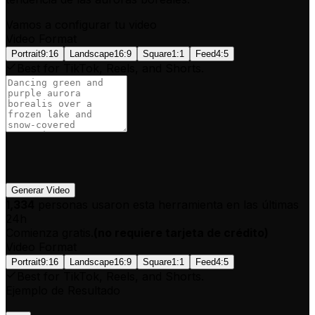
Vamos a configurar tu video
Video Format
Portrait
9:16
Landscape
16:9
Square
1:1
Feed
4:5
Best for TikTok, Reels, and Shorts.
Generar Video
1,334
personas usaron esta herramienta en las últimas
24h
Comienza gratis.
(
no requiere tarjeta de crédito
)
Video Format
Portrait
9:16
Landscape
16:9
Square
1:1
Feed
4:5
Best for TikTok, Reels, and Shorts.
Ejemplo de Resultado