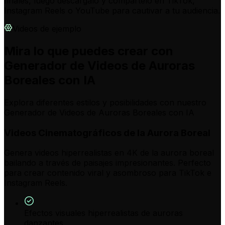
finales, luego descárgalo y compártelo en TikTok,
Instagram Reels o YouTube para cautivar a tu audiencia.
Videos de ejemplo
Mira lo que puedes crear con
Generador de Videos de Auroras
Boreales con IA
Explora diferentes estilos y posibilidades con nuestro
Generador de Videos de Auroras Boreales con IA
Videos Cinematográficos de la Aurora Boreal
Genera videos hiperrealistas en 4K de la aurora boreal
bailando a través de paisajes impresionantes. Perfecto
para crear contenido viral y asombroso para TikTok e
Instagram Reels.
Efectos visuales hiperrealistas de auroras
danzantes