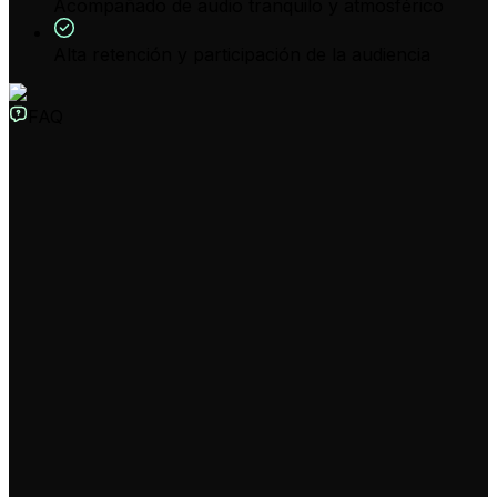
Acompañado de audio tranquilo y atmosférico
Alta retención y participación de la audiencia
FAQ
¿Qué es el Generador de Videos de Auroras Boreales con IA?
Nuestro Generador de Videos de Auroras Boreales con
IA es una herramienta que te permite transformar una
simple descripción de texto en videos cinematográficos y
espectaculares de las luces del norte. Es la forma más
fácil de crear contenido viral y fascinante para
tendencias como #auroraborealis y #northernlights en
TikTok e Instagram, sin necesidad de ser un experto en
edición de video.