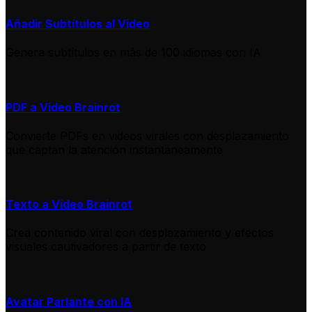
Añadir Subtítulos al Video
Genera subtítulos en más de 100 idiomas con IA
PDF a Video Brainrot
Convierte PDFs en videos virales con desplazamiento
que captan la atención instantáneamente
Texto a Video Brainrot
Crea contenido viral con desplazamiento y efectos
visuales cautivadores a partir de texto
Avatar Parlante con IA