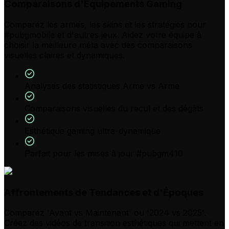
Comparaisons d'Équipements Gaming
Comparez les armes, les skins et les stratégies pour
#pubgmobile et d'autres jeux. Aidez votre équipe à
choisir la meilleure méta avec des comparaisons
visuelles claires et dynamiques.
Analyses des statistiques Arme vs Arme
Comparaisons visuelles du recul et des dégâts
Esthétique gaming ultra-dynamique
Parfait pour les mises à jour #pubgm410
Affrontements de Tendances et d'Époques
Comparez 'Avant vs Maintenant' ou '2024 vs 2025'.
Créez des vidéos de transition esthétiques qui mettent en