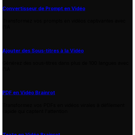
Convertisseur de Prompt en Vidéo
Transformez vos prompts en vidéos captivantes avec
l'IA
Ajouter des Sous-titres à la Vidéo
Générez des sous-titres dans plus de 100 langues avec
l'IA
PDF en Vidéo Brainrot
Transformez vos PDFs en vidéos virales à défilement
rapide qui captent l'attention
Texte en Vidéo Brainrot