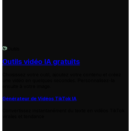
création de contenu.
Outils
Outils vidéo IA gratuits
Choisissez votre outil, ajoutez votre contenu et créez
une vidéo en quelques secondes. Personnalisez-la
ensuite à votre image.
Générateur de Vidéos TikTok IA
Convertissez instantanément du texte en vidéos TikTok
virales et tendance