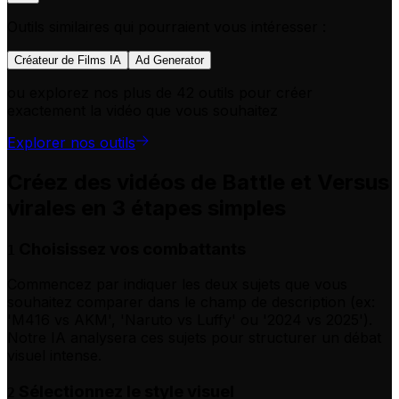
Outils similaires qui pourraient vous intéresser :
Créateur de Films IA
Ad Generator
ou explorez nos plus de 42 outils pour créer
exactement la vidéo que vous souhaitez
Explorer nos outils
Créez des vidéos de Battle et Versus
virales en 3 étapes simples
Choisissez vos combattants
1
Commencez par indiquer les deux sujets que vous
souhaitez comparer dans le champ de description (ex:
'M416 vs AKM', 'Naruto vs Luffy' ou '2024 vs 2025').
Notre IA analysera ces sujets pour structurer un débat
visuel intense.
Sélectionnez le style visuel
2