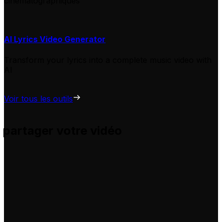
cinématographiques
AI Lyrics Video Generator
Transform your lyrics into a complete music video with
AI
Voir tous les outils
 partager votre vidéo
s et vous aide à les adapter pour vos propres vidéos, sans