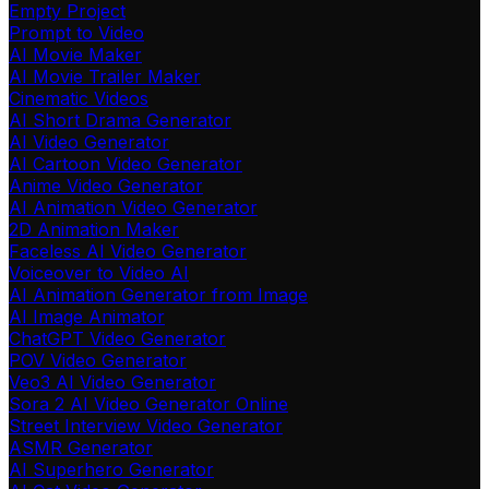
Empty Project
Prompt to Video
AI Movie Maker
AI Movie Trailer Maker
Cinematic Videos
AI Short Drama Generator
AI Video Generator
AI Cartoon Video Generator
Anime Video Generator
AI Animation Video Generator
2D Animation Maker
Faceless AI Video Generator
Voiceover to Video AI
AI Animation Generator from Image
AI Image Animator
ChatGPT Video Generator
POV Video Generator
Veo3 AI Video Generator
Sora 2 AI Video Generator Online
Street Interview Video Generator
ASMR Generator
AI Superhero Generator