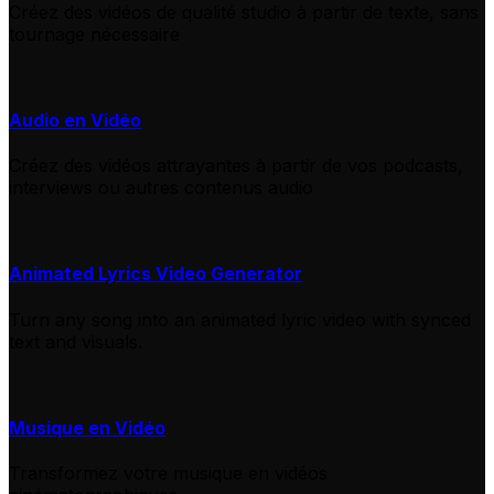
Créez des vidéos de qualité studio à partir de texte, sans
tournage nécessaire
Audio en Vidéo
Créez des vidéos attrayantes à partir de vos podcasts,
interviews ou autres contenus audio
Animated Lyrics Video Generator
Turn any song into an animated lyric video with synced
text and visuals.
Musique en Vidéo
Transformez votre musique en vidéos