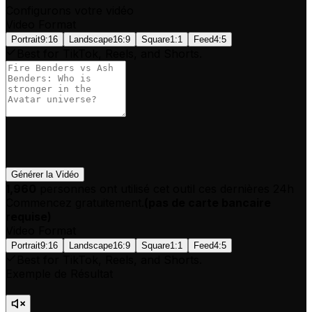
Configurons votre vidéo
Video Format
Portrait
9:16
Landscape
16:9
Square
1:1
Feed
4:5
Best for TikTok, Reels, and Shorts.
Générer la Vidéo
1,960
personnes ont utilisé cet outil ces dernières 24h
Commencez gratuitement.
(
pas de carte bancaire
requise
)
Video Format
Portrait
9:16
Landscape
16:9
Square
1:1
Feed
4:5
Best for TikTok, Reels, and Shorts.
Exemple de Résultat