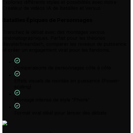
Explorez différents styles et possibilités avec notre
Créateur de vidéos IA de Batailles et Versus
Batailles Épiques de Personnages
Tranchez le débat avec des montages versus
cinématographiques. Parfait pour les théories
#avatarfireandash, comparer les niveaux de puissance
et créer un engagement viral pour les fandoms.
Comparaisons de personnages côte à côte
Effets visuels de montée en puissance (Power-
scaling)
Montage intense de style 'Phonk'
Format viral idéal pour lancer des débats