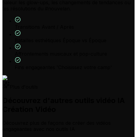
valeur les glow-ups, les changements de tendances ou
les résolutions du #nouvelan.
Transitions Avant / Après
Batailles esthétiques Époque vs Époque
Affrontements musicaux et pop-culture
Fins engageantes 'Choisissez votre camp'
Plus d'outils
Découvrez d'autres outils vidéo IA
Création Vidéo
Découvrez plus de façons de créer des vidéos
engageantes avec nos outils IA