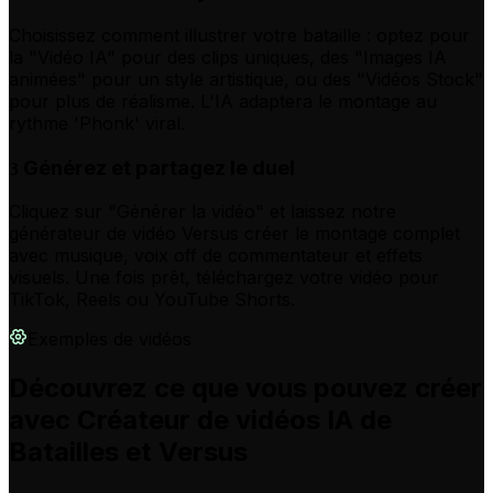
Choisissez comment illustrer votre bataille : optez pour
la "Vidéo IA" pour des clips uniques, des "Images IA
animées" pour un style artistique, ou des "Vidéos Stock"
pour plus de réalisme. L'IA adaptera le montage au
rythme 'Phonk' viral.
Générez et partagez le duel
3
Cliquez sur "Générer la vidéo" et laissez notre
générateur de vidéo Versus créer le montage complet
avec musique, voix off de commentateur et effets
visuels. Une fois prêt, téléchargez votre vidéo pour
TikTok, Reels ou YouTube Shorts.
Exemples de vidéos
Découvrez ce que vous pouvez créer
avec Créateur de vidéos IA de
Batailles et Versus