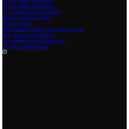
AI Cat Video Generator
AI Dog Video Generator
AI Animal Video Generator
Motion Graphics Video
Text to Video
Personalized Video Message for Kids
Kids Drawing Animation
AI Valentine Video Generator
AI Video Selfie Maker
FAQ
Qu'est-ce que le Générateur de vidéo Versus AI de Revid ?
Le Générateur de vidéo Versus AI est un outil spécialisé
conçu pour créer automatiquement des vidéos de
comparaison virales, souvent appelées 'Battles', 'Power
Scaling' ou 'Who Would Win'. Il utilise l'intelligence
artificielle pour opposer deux sujets (personnages,