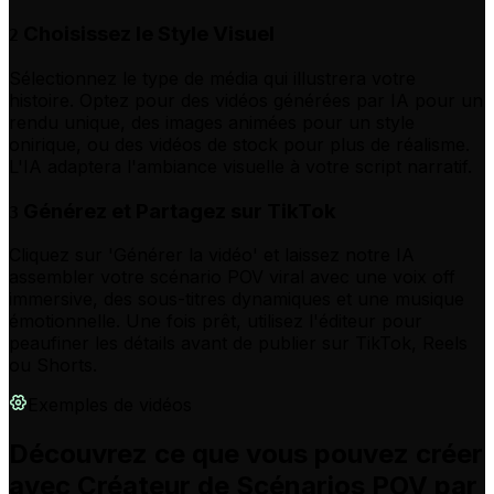
Choisissez le Style Visuel
2
Sélectionnez le type de média qui illustrera votre
histoire. Optez pour des vidéos générées par IA pour un
rendu unique, des images animées pour un style
onirique, ou des vidéos de stock pour plus de réalisme.
L'IA adaptera l'ambiance visuelle à votre script narratif.
Générez et Partagez sur TikTok
3
Cliquez sur 'Générer la vidéo' et laissez notre IA
assembler votre scénario POV viral avec une voix off
immersive, des sous-titres dynamiques et une musique
émotionnelle. Une fois prêt, utilisez l'éditeur pour
peaufiner les détails avant de publier sur TikTok, Reels
ou Shorts.
Exemples de vidéos
Découvrez ce que vous pouvez créer
avec Créateur de Scénarios POV par