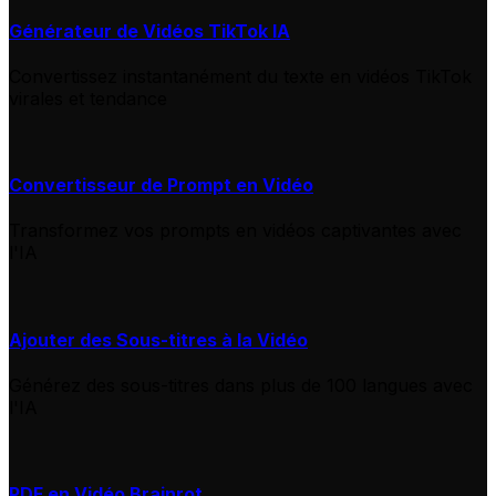
Générateur de Vidéos TikTok IA
Convertissez instantanément du texte en vidéos TikTok
virales et tendance
Convertisseur de Prompt en Vidéo
Transformez vos prompts en vidéos captivantes avec
l'IA
Ajouter des Sous-titres à la Vidéo
Générez des sous-titres dans plus de 100 langues avec
l'IA
PDF en Vidéo Brainrot