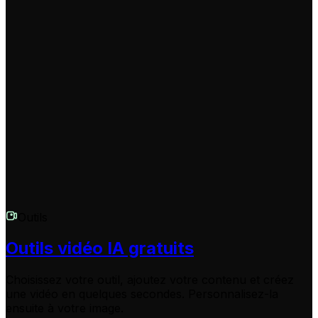
Pour maximiser vos chances de viralité, utilisez une
accroche forte dès la première seconde (le 'Hook'),
choisissez des thèmes tendance (comme les ambiances
#snowstorm ou les scénarios dramatiques), et utilisez
une musique émouvante. Notre outil vous aide en
structurant le contenu pour qu'il soit rythmé et
visuellement attrayant, deux facteurs clés de
l'algorithme TikTok.
Outils
Outils vidéo IA gratuits
Choisissez votre outil, ajoutez votre contenu et créez
une vidéo en quelques secondes. Personnalisez-la
ensuite à votre image.