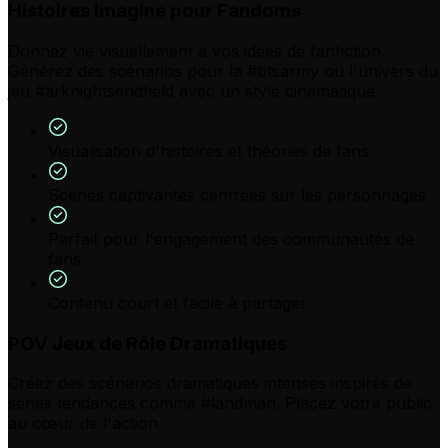
Histoires Imagine pour Fandoms
Donnez vie visuellement à vos idées de fanfiction.
Générez des scénarios pour la #btsarmy ou l'univers du
jeu #arknightsendfield avec un style cinématique.
Visualisation d'histoires et théories de fans
Scènes captivantes centrées sur les personnages
Parfait pour l'engagement des communautés de
fans
Contenu court et facile à partager
POV Jeux de Rôle Dramatiques
Créez des scénarios dramatiques intenses inspirés de
séries tendances comme #landman. Placez votre public
au cœur de l'action.