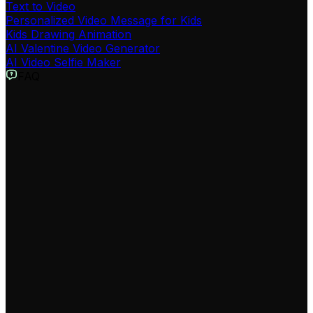
Text to Video
Personalized Video Message for Kids
Kids Drawing Animation
AI Valentine Video Generator
AI Video Selfie Maker
FAQ
Qu'est-ce que le Générateur de Scénario POV IA ?
Notre Générateur de Scénario POV IA est un outil
conçu pour créer automatiquement des vidéos virales
au format 'Point of View' (Point de Vue) pour TikTok et
Instagram. Il transforme vos idées de textes ou de
fanfictions en vidéos immersives complètes, incluant des
visuels générés par IA, une narration à la deuxième
personne ('Tu...'), et une musique d'ambiance adaptée
aux tendances actuelles.