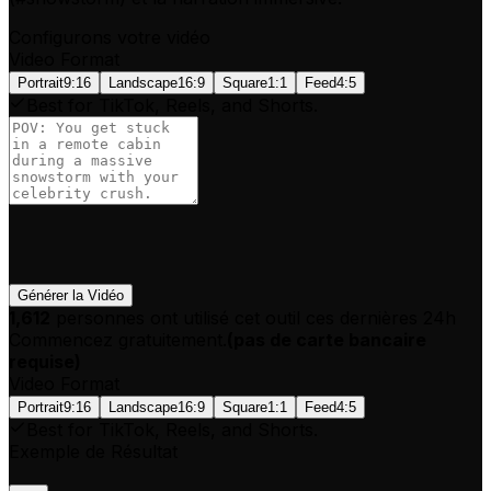
Configurons votre vidéo
Video Format
Portrait
9:16
Landscape
16:9
Square
1:1
Feed
4:5
Best for TikTok, Reels, and Shorts.
Générer la Vidéo
1,612
personnes ont utilisé cet outil ces dernières 24h
Commencez gratuitement.
(
pas de carte bancaire
requise
)
Video Format
Portrait
9:16
Landscape
16:9
Square
1:1
Feed
4:5
Best for TikTok, Reels, and Shorts.
Exemple de Résultat