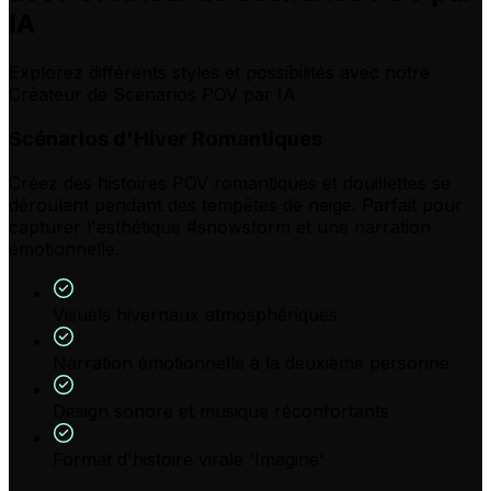
IA
Explorez différents styles et possibilités avec notre
Créateur de Scénarios POV par IA
Scénarios d'Hiver Romantiques
Créez des histoires POV romantiques et douillettes se
déroulant pendant des tempêtes de neige. Parfait pour
capturer l'esthétique #snowstorm et une narration
émotionnelle.
Visuels hivernaux atmosphériques
Narration émotionnelle à la deuxième personne
Design sonore et musique réconfortants
Format d'histoire virale 'Imagine'