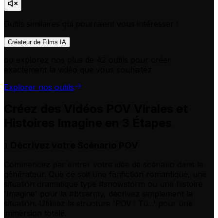
Outils similaires qui pourraient vous intéresser :
Créateur de Films IA
ou explorez nos plus de 42 outils pour créer
exactement la vidéo que vous souhaitez
Explorer nos outils
Créez des Vidéos POV Virales et
Histoires Imagine en 3 Étapes
Décrivez votre Scénario POV
1
Commencez par entrer votre idée de scénario dans le
générateur. Que ce soit une fanfiction romantique, une
situation dramatique type #snowstorm ou une histoire
'Imagine' pour la #btsarmy, décrivez simplement la
situation. Utilisez la structure 'POV : Tu...' pour une
immersion totale.