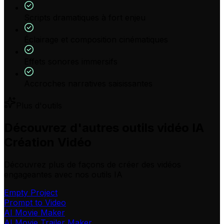
Scripts dramatiques à fort enjeu
Éclairage et composition cinématiques
Effets sonores immersifs
Accroches narratives saisissantes
Plus d'outils
Découvrez d'autres outils vidéo IA
Création Vidéo
Découvrez plus de façons de créer des vidéos
engageantes avec nos outils IA
Empty Project
Prompt to Video
AI Movie Maker
AI Movie Trailer Maker