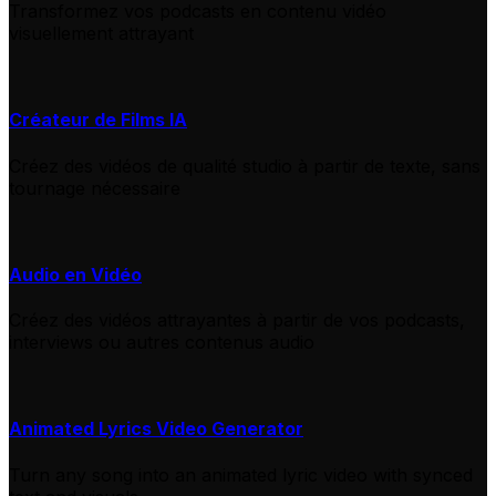
Transformez vos podcasts en contenu vidéo
visuellement attrayant
Créateur de Films IA
Créez des vidéos de qualité studio à partir de texte, sans
tournage nécessaire
Audio en Vidéo
Créez des vidéos attrayantes à partir de vos podcasts,
interviews ou autres contenus audio
Animated Lyrics Video Generator
Turn any song into an animated lyric video with synced