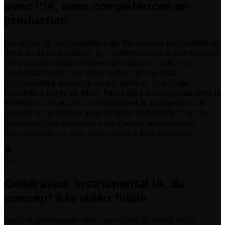
avec l'IA, sans compétences en
production
Les outils IA instrumentaux de Revid vous permettent de
générer et de visualiser du contenu musical instrumental
sans aucune expérience en production. Que vous
souhaitiez créer une vidéo autour d'une piste
instrumentale existante ou en générer une toute
nouvelle à partir de zéro, Revid gère automatiquement le
traitement visuel, en synchronisant le mouvement, la
couleur et le rythme avec chaque battement. C'est le
moyen le plus simple de transformer une musique
instrumentale en une vidéo prête à être partagée.
02
Générateur Instrumental IA, du
concept à la vidéo finale
Avec le générateur instrumental IA de Revid, vous