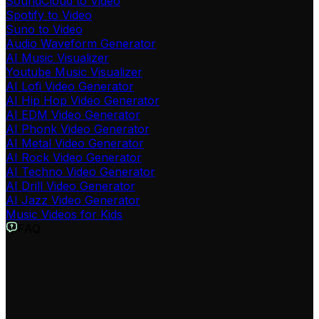
SoundCloud to Video
Spotify to Video
Suno to Video
Audio Waveform Generator
AI Music Visualizer
Youtube Music Visualizer
AI Lofi Video Generator
AI Hip Hop Video Generator
AI EDM Video Generator
AI Phonk Video Generator
AI Metal Video Generator
AI Rock Video Generator
AI Techno Video Generator
AI Drill Video Generator
AI Jazz Video Generator
Music Videos for Kids
FAQ
Qu'est-ce que le Visualiseur Musical AI ?