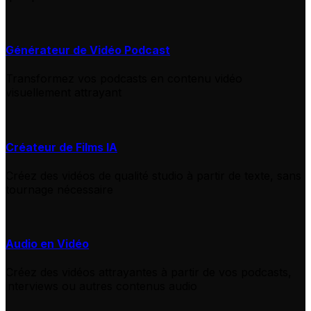
Générateur de Vidéo Podcast
Transformez vos podcasts en contenu vidéo
visuellement attrayant
Créateur de Films IA
Créez des vidéos de qualité studio à partir de texte, sans
tournage nécessaire
Audio en Vidéo
Créez des vidéos attrayantes à partir de vos podcasts,
interviews ou autres contenus audio