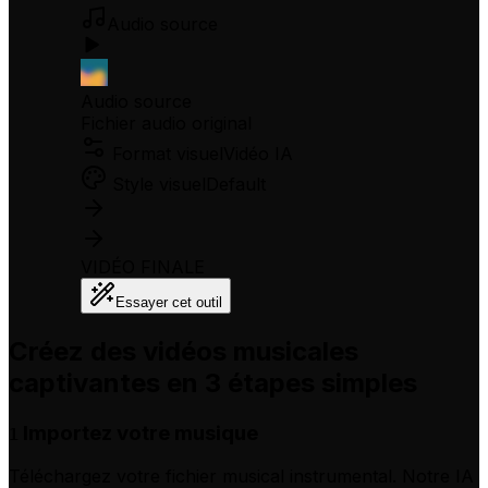
Audio source
Audio source
Fichier audio original
Format visuel
Vidéo IA
Style visuel
Default
VIDÉO FINALE
Essayer cet outil
Créez des vidéos musicales
captivantes en 3 étapes simples
Importez votre musique
1
Téléchargez votre fichier musical instrumental. Notre IA