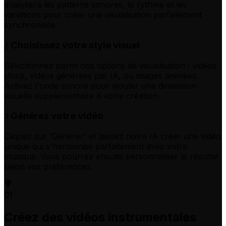
analysera les patterns sonores, le rythme et les
variations pour créer une visualisation parfaitement
synchronisée.
Choisissez votre style visuel
2
Sélectionnez parmi nos options de visualisation : vidéos
stock, vidéos générées par IA, ou images animées.
Activez l'onde sonore pour ajouter une dimension
visuelle supplémentaire à votre création.
Générez votre vidéo
3
Cliquez sur 'Générer' et laissez notre IA créer une vidéo
unique qui s'harmonise parfaitement avec votre
musique. Vous pourrez ensuite personnaliser le résultat
selon vos préférences.
01
Créez des vidéos instrumentales