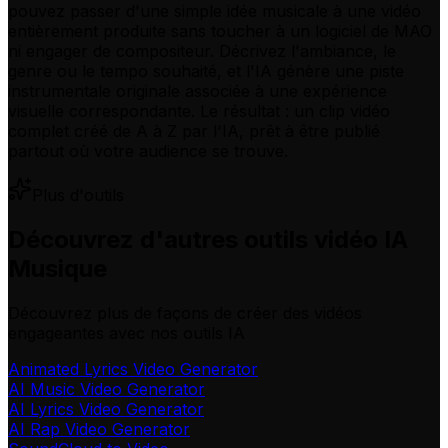
pouvez passer d'une simple idée musicale à une vidéo
entièrement produite sans toucher à un logiciel de MAO
ni engager de compositeur. Décrivez l'ambiance, le
genre ou le tempo souhaité, et l'IA génère une piste
instrumentale originale associée à une expérience
visuelle correspondante. Le résultat : un clip vidéo
complet créé de A à Z par l'IA, prêt à être publié
partout où votre audience se trouve.
Plus d'outils
Découvrez d'autres outils vidéo IA
Musique
Découvrez plus de façons de créer des vidéos
engageantes avec nos outils IA
Animated Lyrics Video Generator
AI Music Video Generator
AI Lyrics Video Generator
AI Rap Video Generator