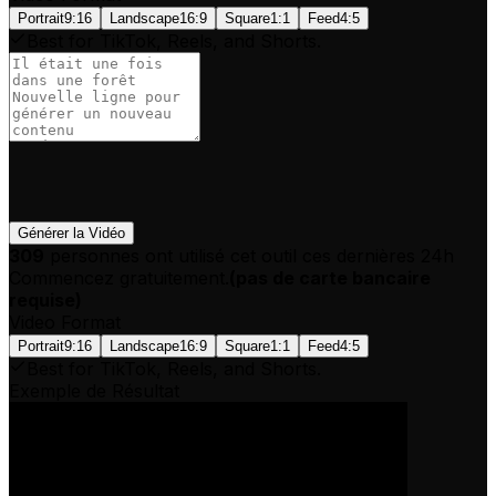
Portrait
9:16
Landscape
16:9
Square
1:1
Feed
4:5
Best for TikTok, Reels, and Shorts.
Générer la Vidéo
309
personnes ont utilisé cet outil ces dernières 24h
Commencez gratuitement.
(
pas de carte bancaire
requise
)
Video Format
Portrait
9:16
Landscape
16:9
Square
1:1
Feed
4:5
Best for TikTok, Reels, and Shorts.
Exemple de Résultat