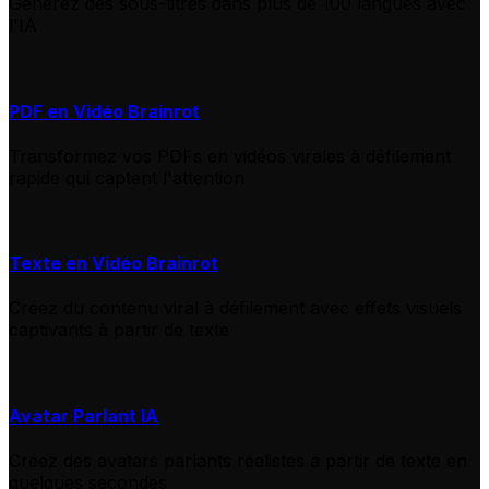
Générez des sous-titres dans plus de 100 langues avec
l'IA
PDF en Vidéo Brainrot
Transformez vos PDFs en vidéos virales à défilement
rapide qui captent l'attention
Texte en Vidéo Brainrot
Créez du contenu viral à défilement avec effets visuels
captivants à partir de texte
Avatar Parlant IA
Créez des avatars parlants réalistes à partir de texte en
quelques secondes