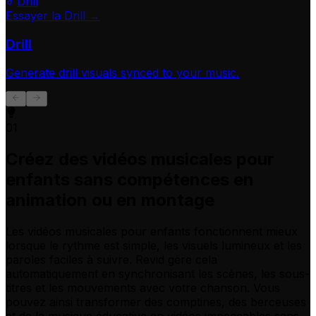
Drill
Essayer la Drill →
Drill
Generate
drill
visuals synced to your music.
01
Créez des vidéos musicales pour
enfants sans compétences en
animation ou en montage
Les vidéos musicales pour enfants fonctionnent mieux
lorsque le rythme est simple, les visuels lumineux et les
paroles faciles à suivre. Revid gère cela
automatiquement en synchronisant les scènes, les sous-
titres et les mouvements avec votre chanson. Vous
pouvez ainsi transformer des comptines, des berceuses