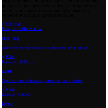
Du jazz au métal, du lo-fi à la musique pour enfants,
générez en quelques minutes des vidéos synchronisées
sur le rythme qui correspondent à l'ambiance, à
l'énergie et au public de votre musique.
Hip Hop
Essayer le Hip Hop →
Hip Hop
Generate
hip hop
visuals synced to your music.
EDM
Essayer l'EDM →
EDM
Generate
edm
visuals synced to your music.
Rock
Essayer le Rock →
Rock