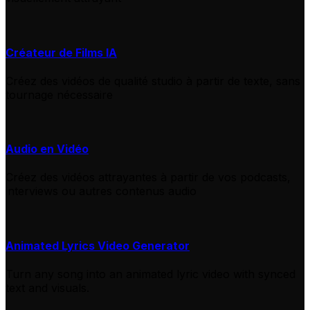
Créateur de Films IA
Créez des vidéos de qualité studio à partir de texte, sans
tournage nécessaire
Audio en Vidéo
Créez des vidéos attrayantes à partir de vos podcasts,
interviews ou autres contenus audio
Animated Lyrics Video Generator
Turn any song into an animated lyric video with synced
text and visuals.