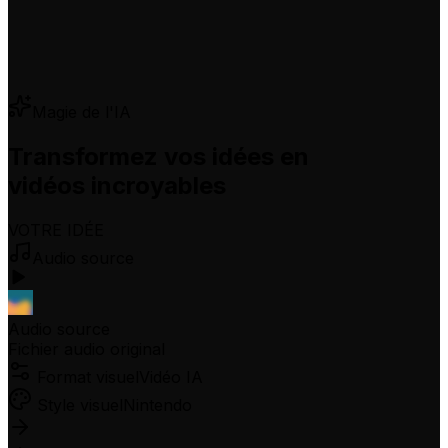
Magie de l'IA
Transformez vos idées en
vidéos incroyables
VOTRE IDÉE
Audio source
Audio source
Fichier audio original
Format visuel
Vidéo IA
Style visuel
Nintendo