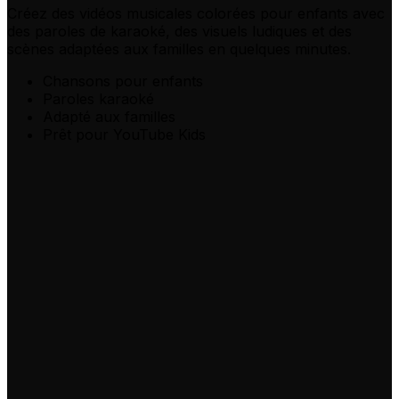
Créez des vidéos musicales colorées pour enfants
avec
des paroles de karaoké, des visuels ludiques et des
scènes adaptées aux familles en quelques minutes.
Chansons pour enfants
Paroles karaoké
Adapté aux familles
Prêt pour YouTube Kids