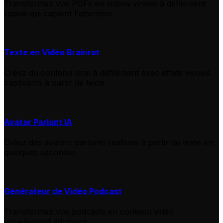
Transformez vos PDFs en vidéos virales à défilement
rapide qui captent l'attention
Texte en Vidéo Brainrot
Créez du contenu viral à défilement avec effets visuels
captivants à partir de texte
Avatar Parlant IA
Créez des avatars parlants réalistes à partir de texte en
quelques secondes
Générateur de Vidéo Podcast
Transformez vos podcasts en contenu vidéo
visuellement attrayant