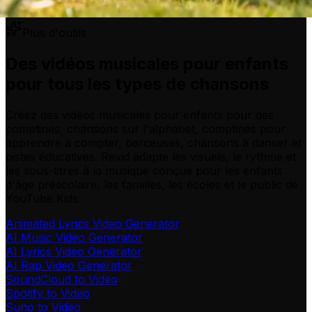
Plus d'outils
Des vidéos musicales pour enfants
pour tous les types de chansons
Créez des vidéos musicales pour enfants pour des
comptines, chansons sur l'alphabet, comptines pour
apprendre à compter, berceuses, chansons à danser et
pistes éducatives. Revid adapte les visuels, le rythme et
les sous-titres à la musique conçue pour les enfants
d'âge préscolaire, les familles, les écoles et le public de
YouTube Kids.
Animated Lyrics Video Generator
AI Music Video Generator
AI Lyrics Video Generator
AI Rap Video Generator
SoundCloud to Video
Spotify to Video
Suno to Video