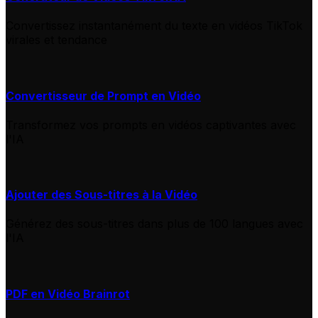
Convertissez instantanément du texte en vidéos TikTok
virales et tendance
Convertisseur de Prompt en Vidéo
Transformez vos prompts en vidéos captivantes avec
l'IA
Ajouter des Sous-titres à la Vidéo
Générez des sous-titres dans plus de 100 langues avec
l'IA
PDF en Vidéo Brainrot