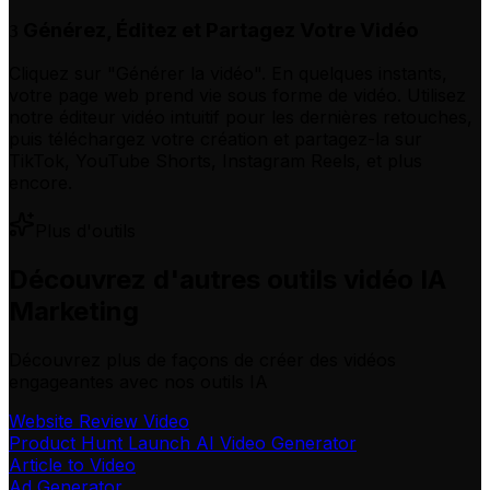
Générez, Éditez et Partagez Votre Vidéo
3
Cliquez sur "Générer la vidéo". En quelques instants,
votre page web prend vie sous forme de vidéo. Utilisez
notre éditeur vidéo intuitif pour les dernières retouches,
puis téléchargez votre création et partagez-la sur
TikTok, YouTube Shorts, Instagram Reels, et plus
encore.
Plus d'outils
Découvrez d'autres outils vidéo IA
Marketing
Découvrez plus de façons de créer des vidéos
engageantes avec nos outils IA
Website Review Video
Product Hunt Launch AI Video Generator
Article to Video
Ad Generator