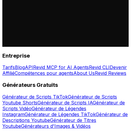
Entreprise
Tarifs
Blog
API
Revid MCP for AI Agents
Revid CLI
Devenir
Affilié
Compétences pour agents
About Us
Revid Reviews
Générateurs Gratuits
Générateur de Scripts TikTok
Générateur de Scripts
Youtube Shorts
Générateur de Scripts IA
Générateur de
Scripts Vidéo
Générateur de Légendes
Instagram
Générateur de Légendes TikTok
Générateur de
Descriptions Youtube
Générateur de Titres
Youtube
Générateurs d'Images & Vidéos