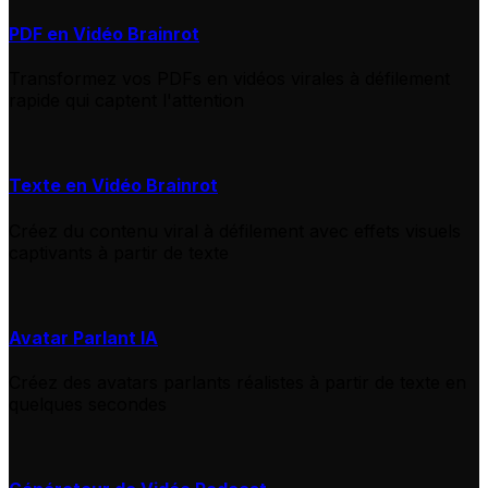
PDF en Vidéo Brainrot
Transformez vos PDFs en vidéos virales à défilement
rapide qui captent l'attention
Texte en Vidéo Brainrot
Créez du contenu viral à défilement avec effets visuels
captivants à partir de texte
Avatar Parlant IA
Créez des avatars parlants réalistes à partir de texte en
quelques secondes