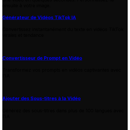
ensuite à votre image.
Générateur de Vidéos TikTok IA
Convertissez instantanément du texte en vidéos TikTok
virales et tendance
Convertisseur de Prompt en Vidéo
Transformez vos prompts en vidéos captivantes avec
l'IA
Ajouter des Sous-titres à la Vidéo
Générez des sous-titres dans plus de 100 langues avec
l'IA