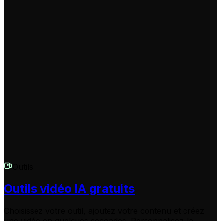
Puis-je donner des instructions à l'IA sur les parties du site à
privilégier ?
Bien que l'IA analyse initialement l'ensemble de l'URL,
vous avez la possibilité d'éditer en profondeur le script
qu'elle propose. Cela vous permet de recentrer la vidéo
sur les aspects que vous jugez les plus importants,
d'ajouter des informations ou d'en supprimer avant la
génération finale de la vidéo.
Outils
Outils vidéo IA gratuits
Choisissez votre outil, ajoutez votre contenu et créez
une vidéo en quelques secondes. Personnalisez-la