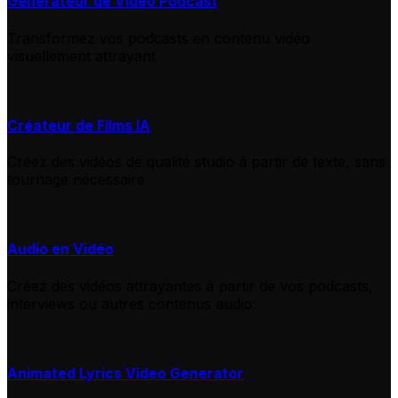
Générateur de Vidéo Podcast
Transformez vos podcasts en contenu vidéo
visuellement attrayant
Créateur de Films IA
Créez des vidéos de qualité studio à partir de texte, sans
tournage nécessaire
Audio en Vidéo
Créez des vidéos attrayantes à partir de vos podcasts,
interviews ou autres contenus audio
Animated Lyrics Video Generator