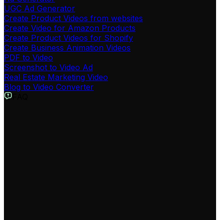
UGC Ad Generator
Create Product Videos from websites
Create Video for Amazon Products
Create Product Videos for Shopify
Create Business Animation Videos
PDF to Video
Screenshot to Video Ad
Real Estate Marketing Video
Blog to Video Converter
FAQ
Qu'est-ce que l'outil Revid AI de création de vidéo à partir d'un
site web ?
L'outil de création de vidéo à partir d'un site web de
Revid AI transforme n'importe quelle URL (article de
blog, page produit, etc.) en une vidéo engageante. C'est
la solution parfaite pour recycler votre contenu web,