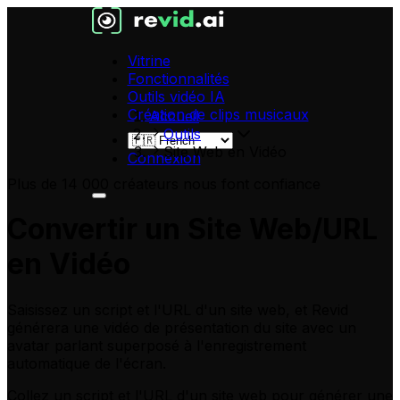
Vitrine
Fonctionnalités
Outils vidéo IA
Création de clips musicaux
Accueil
Outils
Site Web en Vidéo
Connexion
Plus de 14 000 créateurs nous font confiance
Convertir un Site Web/URL
en Vidéo
Saisissez un script et l'URL d'un site web, et Revid
générera une vidéo de présentation du site avec un
avatar parlant superposé à l'enregistrement
automatique de l'écran.
Collez un script et l'URL d'un site web
pour générer une