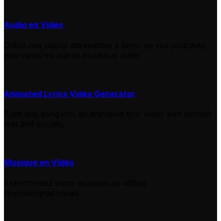
Audio en Vidéo
Créez des vidéos attrayantes à partir de vos podcasts,
interviews ou autres contenus audio
Animated Lyrics Video Generator
Turn any song into an animated lyric video with synced
text and visuals.
Musique en Vidéo
Transformez votre musique en vidéos
cinématographiques