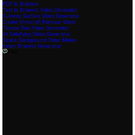
PDF to Brainrot
Text to Brainrot Video Generator
Subway Surfers Video Generator
Create Minecraft Parkour Video
Temple Run Video Generator
AI Satisfying Video Generator
Space Background Video Maker
Italian Brainrot Generator
FAQ
Qu'est-ce que l'outil de conversion de musique en vidéo ?
Notre outil de conversion de musique en vidéo est une
solution innovante qui transforme automatiquement vos
fichiers audio en contenu vidéo captivant. Téléchargez
simplement votre piste musicale, et notre IA créera une
vidéo visuellement attrayante synchronisée avec votre
musique, idéale pour les réseaux sociaux comme