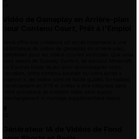
01
Vidéo de Gameplay en Arrière-plan
pour Contenu Court, Prêt à l'Emploi
Revid offre aux créateurs un accès instantané à une
bibliothèque de vidéos de gameplay en arrière-plan,
optimisées pour les vidéos courtes verticales. Que vous
ayez besoin de Subway Surfers, de parkour Minecraft
ou d'autres fonds de jeu pour accompagner votre
narration, votre contenu éducatif ou votre script «
brainrot », les vidéos sont de haute qualité, formatées
correctement en 9:16 et prêtes à être intégrées dans
votre processus de création vidéo sans aucun
téléchargement ni montage supplémentaire requis.
02
Générateur IA de Vidéos de Fond
pour Shorts et Reels