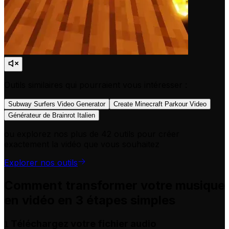
Outils similaires qui pourraient vous intéresser :
Subway Surfers Video Generator
Create Minecraft Parkour Video
Générateur de Brainrot Italien
ou explorez nos plus de 42 outils pour créer
exactement la vidéo que vous souhaitez
Explorer nos outils
Comment transformer votre musique
en vidéo en 3 étapes simples
Téléchargez votre fichier audio
1