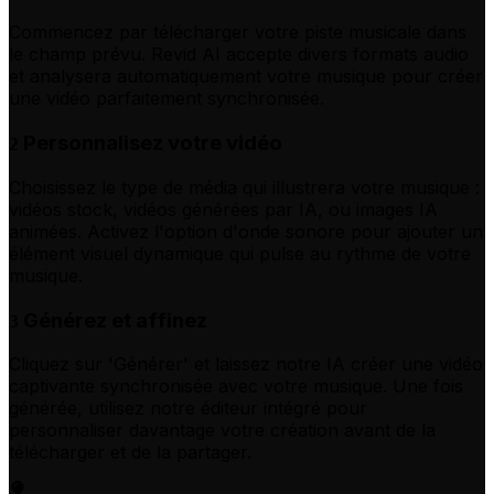
Commencez par télécharger votre piste musicale dans
le champ prévu. Revid AI accepte divers formats audio
et analysera automatiquement votre musique pour créer
une vidéo parfaitement synchronisée.
Personnalisez votre vidéo
2
Choisissez le type de média qui illustrera votre musique :
vidéos stock, vidéos générées par IA, ou images IA
animées. Activez l'option d'onde sonore pour ajouter un
élément visuel dynamique qui pulse au rythme de votre
musique.
Générez et affinez
3
Cliquez sur 'Générer' et laissez notre IA créer une vidéo
captivante synchronisée avec votre musique. Une fois
générée, utilisez notre éditeur intégré pour
personnaliser davantage votre création avant de la
télécharger et de la partager.