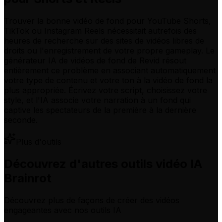
Trouver la bonne vidéo de fond pour YouTube Shorts,
TikTok ou Instagram Reels nécessitait autrefois des
heures de recherche sur des sites de vidéos libres de
droits ou l'enregistrement de votre propre gameplay. Le
générateur IA de vidéos de fond de Revid résout
entièrement ce problème en associant automatiquement
votre type de contenu et votre ton à la vidéo de fond la
plus appropriée. Écrivez votre script, choisissez votre
style, et l'IA associe votre narration à un fond qui
captive les spectateurs de la première à la dernière
seconde.
Plus d'outils
Découvrez d'autres outils vidéo IA
Brainrot
Découvrez plus de façons de créer des vidéos
engageantes avec nos outils IA