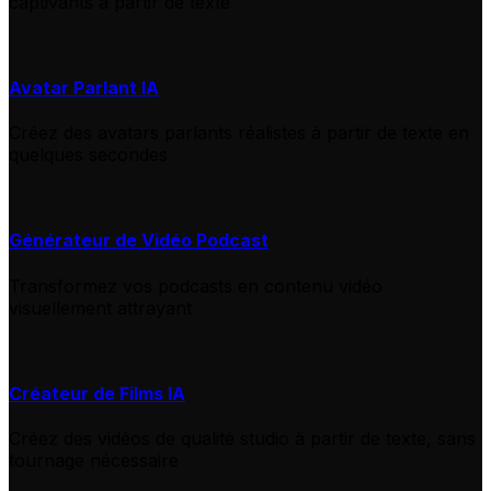
captivants à partir de texte
Avatar Parlant IA
Créez des avatars parlants réalistes à partir de texte en
quelques secondes
Générateur de Vidéo Podcast
Transformez vos podcasts en contenu vidéo
visuellement attrayant
Créateur de Films IA
Créez des vidéos de qualité studio à partir de texte, sans
tournage nécessaire