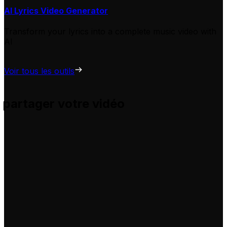
AI Lyrics Video Generator
Transform your lyrics into a complete music video with
AI
Voir tous les outils
 partager votre vidéo
s et vous aide à les adapter pour vos propres vidéos, sans