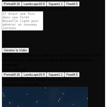
Portrait
9:16
Landscape
16:9
Square
1:1
Feed
4:5
Best for TikTok, Reels, and Shorts.
Générer la Vidéo
3,982
personnes ont utilisé cet outil ces dernières 24h
Commencez gratuitement.
(
pas de carte bancaire
requise
)
Video Format
Portrait
9:16
Landscape
16:9
Square
1:1
Feed
4:5
Best for TikTok, Reels, and Shorts.
Exemple de Résultat