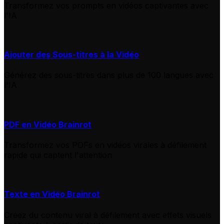
Transformez vos prompts en vidéos captivantes avec
l'IA
Ajouter des Sous-titres à la Vidéo
Générez des sous-titres dans plus de 100 langues avec
l'IA
PDF en Vidéo Brainrot
Transformez vos PDFs en vidéos virales à défilement
rapide qui captent l'attention
Texte en Vidéo Brainrot
Créez du contenu viral à défilement avec effets visuels