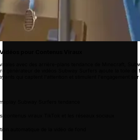
 Vidéos pour Contenus Viraux
virales avec des arrière-plans tendance de Minecraft, Sub
tre générateur de vidéos Subway Surfers ajoute la toile de 
yants qui captent l'attention et stimulent l'engagement sur
meplay Subway Surfers tendance
es contenus viraux TikTok et les réseaux sociaux
ion automatique de la vidéo de fond