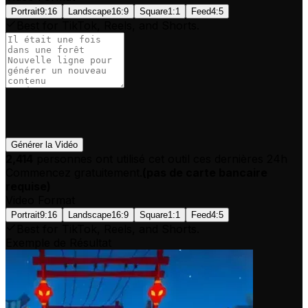
Portrait
9:16
Landscape
16:9
Square
1:1
Feed
4:5
Best for TikTok, Reels, and Shorts.
Générer la Vidéo
2,414
personnes ont utilisé cet outil ces dernières 24h
Commencez gratuitement.
(
pas de carte bancaire
requise
)
Video Format
Portrait
9:16
Landscape
16:9
Square
1:1
Feed
4:5
Best for TikTok, Reels, and Shorts.
Exemple de Résultat