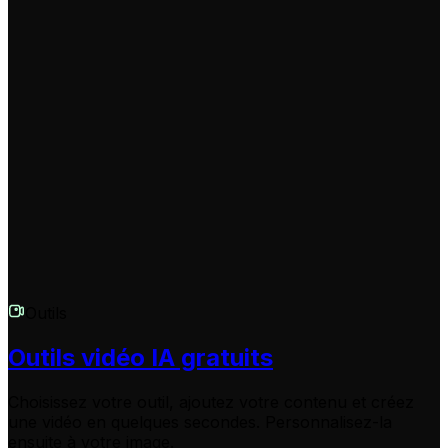
Comment obtenir de l'aide si j'en ai besoin ?
Notre équipe de support est là pour vous aider !
Contactez-nous à
hello@revid.ai
pour toute question sur
l'utilisation de l'outil. Nous répondons rapidement et
sommes déterminés à vous aider à créer du contenu
viral.
Outils
Outils vidéo IA gratuits
Choisissez votre outil, ajoutez votre contenu et créez
une vidéo en quelques secondes. Personnalisez-la
ensuite à votre image.