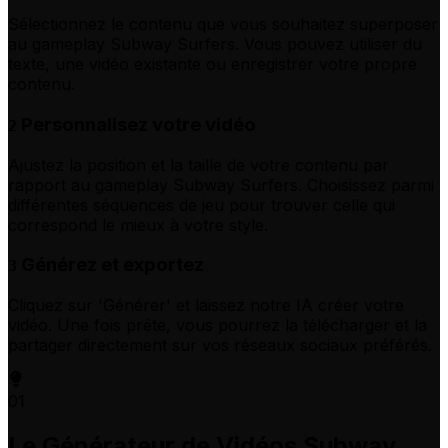
Sélectionnez le contenu que vous souhaitez superposer
au gameplay Subway Surfers. Vous pouvez utiliser du
texte, une vidéo existante ou enregistrer votre propre
contenu.
Personnalisez votre vidéo
2
Ajustez la position et la taille de votre contenu par
rapport au gameplay Subway Surfers. Choisissez parmi
différentes séquences de jeu pour trouver celle qui
correspond le mieux à votre style.
Générez et exportez
3
Cliquez sur 'Générer' et laissez notre IA créer votre
vidéo. Une fois prête, vous pourrez la télécharger et la
partager directement sur vos réseaux sociaux préférés.
01
Le Générateur de Vidéos Subway