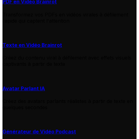
PDF en Vidéo Brainrot
Transformez vos PDFs en vidéos virales à défilement
rapide qui captent l'attention
Texte en Vidéo Brainrot
Créez du contenu viral à défilement avec effets visuels
captivants à partir de texte
Avatar Parlant IA
Créez des avatars parlants réalistes à partir de texte en
quelques secondes
Générateur de Vidéo Podcast