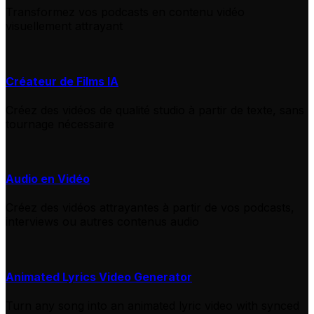
Transformez vos podcasts en contenu vidéo
visuellement attrayant
Créateur de Films IA
Créez des vidéos de qualité studio à partir de texte, sans
tournage nécessaire
Audio en Vidéo
Créez des vidéos attrayantes à partir de vos podcasts,
interviews ou autres contenus audio
Animated Lyrics Video Generator
Turn any song into an animated lyric video with synced