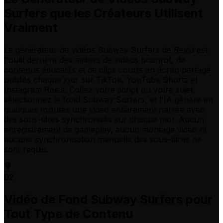
Surfers que les Créateurs Utilisent
Vraiment
Le générateur de vidéos Subway Surfers de Revid est
l'outil derrière des milliers de vidéos brainrot, de
contenus éducatifs et de clips courts en écran partagé
publiés chaque jour sur TikTok, YouTube Shorts et
Instagram Reels. Collez votre script ou votre sujet,
sélectionnez le fond Subway Surfers, et l'IA génère en
quelques minutes une vidéo entièrement narrée avec
des sous-titres synchronisés sur chaque mot. Aucun
enregistrement de gameplay, aucun montage vidéo ni
aucune synchronisation manuelle des sous-titres ne
sont requis.
02
Vidéo de Fond Subway Surfers pour
Tout Type de Contenu