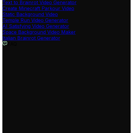
Text to Brainrot Video Generator
Create Minecraft Parkour Video
Static Background Video
Temple Run Video Generator
AI Satisfying Video Generator
Space Background Video Maker
Italian Brainrot Generator
FAQ
Qu'est-ce que le Générateur de Vidéos Subway Surfers ?
Notre outil permet de créer facilement des vidéos virales
en superposant votre contenu sur du gameplay Subway
Surfers. C'est la solution parfaite pour créer du contenu
tendance pour TikTok, Instagram Reels et YouTube
Shorts.
Pourquoi utiliser Subway Surfers comme fond de vidéo ?