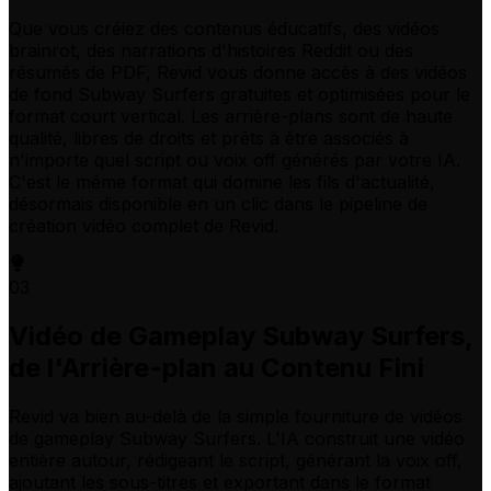
Que vous créiez des contenus éducatifs, des vidéos
brainrot, des narrations d'histoires Reddit ou des
résumés de PDF, Revid vous donne accès à des vidéos
de fond Subway Surfers gratuites et optimisées pour le
format court vertical. Les arrière-plans sont de haute
qualité, libres de droits et prêts à être associés à
n'importe quel script ou voix off générés par votre IA.
C'est le même format qui domine les fils d'actualité,
désormais disponible en un clic dans le pipeline de
création vidéo complet de Revid.
03
Vidéo de Gameplay Subway Surfers,
de l'Arrière-plan au Contenu Fini
Revid va bien au-delà de la simple fourniture de vidéos
de gameplay Subway Surfers. L'IA construit une vidéo
entière autour, rédigeant le script, générant la voix off,
ajoutant les sous-titres et exportant dans le format