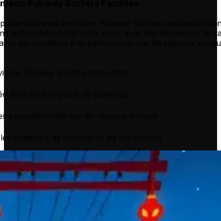
ntenu Subway Surfers Facilitée
orte quel texte en vidéos Subway Surfers captivantes sans
ne automatiquement votre script avec des séquences de g
ainsi des contenus très performants sur les réseaux sociau
vidéos Subway Surfers sans effort
éo avec arrière-plans de gameplay
s exceptionnelles sur les réseaux sociaux
 les créateurs de contenu et les marketeurs