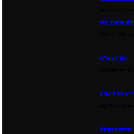
अपना टूल चुनें, अप
एआई टिकटॉक वीडि
टेक्स्ट से ट्रेंडी,
प्रॉम्प्ट टू वीडियो
एआई असिस्टेंस के सा
वीडियो में कैप्शन जोड़
एआई कैप्शन के साथ
पीडीएफ टू ब्रेनरॉट