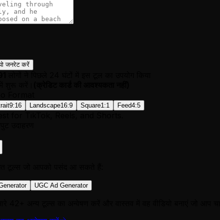
यो जनरेट करें
91
लोगों ने पिछले 24 घंटों में इस टूल का उपयोग किया
में शुरू करें।
(
क्रेडिट कार्ड की आवश्यकता नहीं
)
eo Format
rait
9:16
Landscape
16:9
Square
1:1
Feed
4:5
est for TikTok, Reels, and Shorts.
ुट उदाहरण
धित टूल्स जो आपको पसंद आ सकते हैं:
Generator
UGC Ad Generator
ारे 42+ अन्य टूल्स का अन्वेषण करें और वास्तव में वह वीडियो बनाएं जो आप चाह