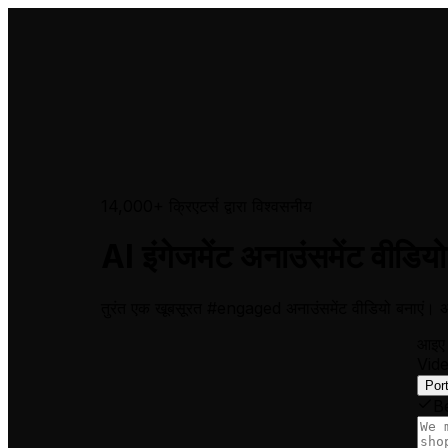
14,000+ क्रिएटर्स द्वारा विश्वसनीय
AI इंगेजमेंट अनाउंसमेंट वीडिय
तुरंत एक खूबसूरत #engaged अनाउंसमेंट वीडियो बनाएं। अप
आइए 
Vid
Port
B