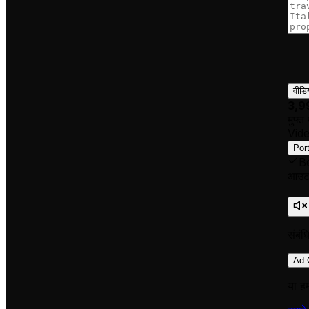
वीडि
3,9
मुफ्त 
Vid
Port
B
आउटप
संबं
Ad 
या हम