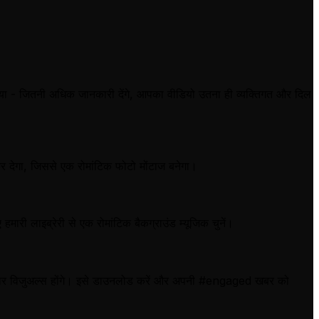
या - जितनी अधिक जानकारी देंगे, आपका वीडियो उतना ही व्यक्तिगत और दिल
र देगा, जिससे एक रोमांटिक फोटो मोंटाज बनेगा।
मारी लाइब्रेरी से एक रोमांटिक बैकग्राउंड म्यूजिक चुनें।
ानदार विजुअल्स होंगे। इसे डाउनलोड करें और अपनी #engaged खबर को