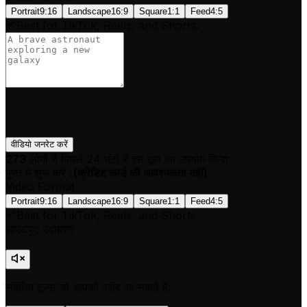
Portrait
9:16
Landscape
16:9
Square
1:1
Feed
4:5
Best for TikTok, Reels, and Shorts.
वीडियो जनरेट करें
273
लोगों ने पिछले 24 घंटों में इस टूल का उपयोग किया
मुफ्त में शुरू करें।
(
क्रेडिट कार्ड की आवश्यकता नहीं
)
Video Format
Portrait
9:16
Landscape
16:9
Square
1:1
Feed
4:5
Best for TikTok, Reels, and Shorts.
आउटपुट उदाहरण
संबंधित टूल्स जो आपको पसंद आ सकते हैं: