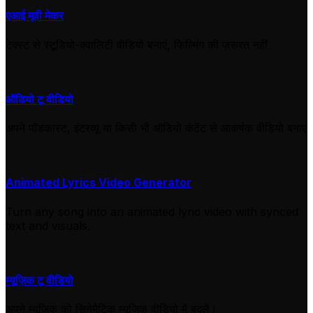
एआई मूवी मेकर
टेक्स्ट से स्टूडियो-क्वालिटी वीडियो बनाएं, फिल्मिंग की ज़रूरत नहीं
ऑडियो टू वीडियो
अपने पॉडकास्ट, इंटरव्यू या किसी भी ऑडियो कंटेंट से आकर्षक वीडियो बनाएं
Animated Lyrics Video Generator
Turn any song into an animated lyric video with synced
text and visuals.
म्यूज़िक टू वीडियो
अपने म्यूज़िक को सिनेमैटिक म्यूज़िक वीडियो में बदलें।