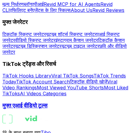
मूल्य निर्धारण
ब्लॉग
एपीआई
Revid MCP for AI Agents
Revid
CLI
एफिलिएट बनें
एजेंट्स के लिए स्किल्स
About Us
Revid Reviews
मुफ्त जेनरेटर
टिकटॉक स्क्रिप्ट जनरेटर
यूट्यूब शॉर्ट्स स्क्रिप्ट जनरेटर
एआई स्क्रिप्ट
जनरेटर
वीडियो स्क्रिप्ट जनरेटर
इंस्टाग्राम कैप्शन जनरेटर
टिकटॉक कैप्शन
जनरेटर
यूट्यूब डिस्क्रिप्शन जनरेटर
यूट्यूब टाइटल जनरेटर
छवि और वीडियो
जनरेटर
TikTok ट्रेंड्स और रिसर्च
TikTok Hooks Library
Viral TikTok Songs
TikTok Trends
Today
TikTok Account Search
टिकटॉक वीडियो खोजें
Viral
Video Rankings
Most Viewed YouTube Shorts
Most Liked
TikToks
AI Videos Categories
मुफ्त एआई वीडियो टूल्स
💚 के साथ बनाया गया
Tibo