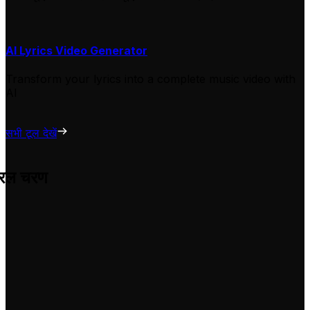
AI Lyrics Video Generator
Transform your lyrics into a complete music video with
AI
सभी टूल देखें
सरल चरण
 परेशानी के उन्हें अपने वीडियो के लिए अनुकूलित करने में मदद करता है।