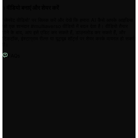
वीडियो बनाएं और शेयर करें
3
'जेनरेट वीडियो' पर क्लिक करें और देखें कि हमारा AI कैसे आपके आइडिया
को एक शानदार #multiaverso वीडियो में बदल देता है। वीडियो तैयार
होने के बाद, आप इसे एडिट कर सकते हैं, डाउनलोड कर सकते हैं, और
टिकटॉक, इंस्टाग्राम रील्स या यूट्यूब शॉर्ट्स पर शेयर करके वायरल हो सकते
हैं।
FAQs
AI मल्टीवर्स वीडियो जेनरेटर टूल क्या है?
यह एक अनोखा AI टूल है जो आपको ट्रेंडिंग #multiaverso और 'क्या
होता अगर' (what if) वीडियो तुरंत बनाने में मदद करता है। बस एक
कैरेक्टर या आइडिया का वर्णन करें, और हमारा AI उस कैरेक्टर के कई
अलग-अलग यूनिवर्स में आश्चर्यजनक वर्शन बना देगा, जो डायनामिक
ट्रांज़िशन और वायरल इफेक्ट्स से भरपूर होंगे।