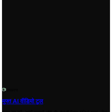
#multiaverso एक वायरल टिकटॉक ट्रेंड है जहाँ क्रिएटर्स एक ही
कैरेक्टर, व्यक्ति या कॉन्सेप्ट के कई 'अल्टरनेट रियलिटी' (वैकल्पिक
वास्तविकता) वर्शन दिखाते हैं। यह 'क्या होता अगर' (what if) सवाल का
एक रचनात्मक विज़ुअल जवाब है, जो दर्शकों को दिखाता है कि एक ही चीज़
अलग-अलग दुनिया में कैसी दिख सकती है।
मेरे पास एक और सवाल है। मैं मदद कैसे प्राप्त कर सकता हूँ?
हम मदद के लिए यहाँ हैं! यदि आपके पास AI मल्टीवर्स वीडियो जेनरेटर या
Revid.AI के किसी अन्य हिस्से के बारे में कोई अन्य प्रश्न हैं, तो कृपया
हमारी सपोर्ट टीम से संपर्क करें। आप हमें
hello@revid.ai
पर ईमेल कर
सकते हैं, और हम जल्द से जल्द आपसे संपर्क करेंगे।
उपकरण
मुफ्त AI वीडियो टूल